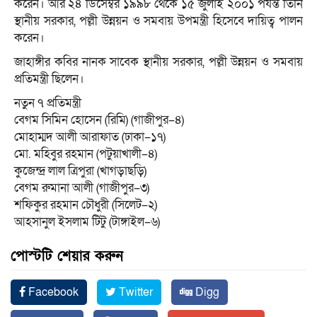
করেন। আর ২৪ ডিসেম্বর ১৯৯৮ থেকে ১৫ জুলাই ২০০১ পর্যন্ত তিনি
স্থানীয় সরকার, পল্লী উন্নয়ন ও সমবায় উপমন্ত্রী হিসেবে দায়িত্ব পালন
করেন।
জাহাঙ্গীর কবির নানক সাবেক স্থানীয় সরকার, পল্লী উন্নয়ন ও সমবায়
প্রতিমন্ত্রী ছিলেন।
নতুন ৭ প্রতিমন্ত্রী
বেগম সিমিন হোসেন (রিমি) (গাজীপুর–৪)
মোহাম্মদ আলী আরাফাত (ঢাকা–১৭)
মো. মহিবুর রহমান (পটুয়াখালী–৪)
কুজেন্দ্র লাল ত্রিপুরা (খাগড়াছড়ি)
বেগম রুমানা আলী (গাজীপুর–৩)
শফিকুর রহমান চৌধুরী (সিলেট–২)
আহসানুল ইসলাম টিটু (টাঙ্গাইল–৬)
পোস্টটি শেয়ার করুন
Facebook
Twitter
Digg