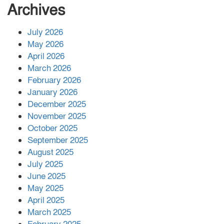
সংখ্যা বেড়ে ৩৪
Archives
July 2026
রাশিয়ায় ক্যানসারের ভ্যাকসিন রোগীর
May 2026
শরীরে কার্যকরভাবে কাজ করছে, দাবি
April 2026
বিজ্ঞানীর
March 2026
February 2026
কাপ্তাই প্রেস ক্লাবের সভাপতি মাহফুজ,
January 2026
সম্পাদক রিপন মারমা নির্বাচিত
December 2025
November 2025
October 2025
মালয়েশিয়ার প্রধানমন্ত্রীকে চিঠি দেয়ার
September 2025
পর ফোন তারেক রহমানের,গ্যাস সঙ্কট
মোকাবিলায় সহায়তার আশ্বাস
August 2025
July 2025
June 2025
২২১ কোটি টাকা বেড়েছে রেলের আয়,
কীভাবে?
May 2025
April 2025
March 2025
এক বিলিয়ন ডলার বিনিয়োগ হবে