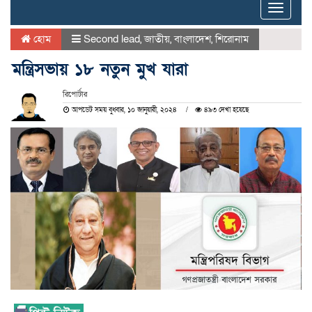
Toggle
naviga
হোম
Second lead
,
জাতীয়
,
বাংলাদেশ
,
শিরোনাম
মন্ত্রিসভায় ১৮ নতুন মুখ যারা
রিপোর্টার
আপডেট সময় বুধবার, ১০ জানুয়ারী, ২০২৪
৪৯৩ দেখা হয়েছে