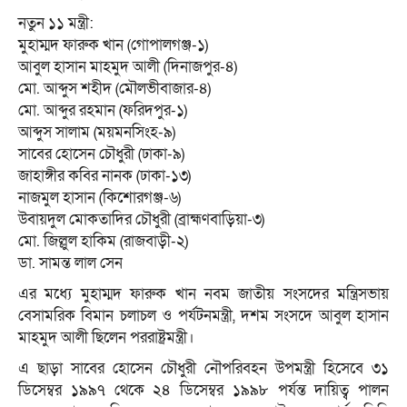
নতুন ১১ মন্ত্রী:
মুহাম্মদ ফারুক খান (গোপালগঞ্জ-১)
আবুল হাসান মাহমুদ আলী (দিনাজপুর-৪)
মো. আব্দুস শহীদ (মৌলভীবাজার-৪)
মো. আব্দুর রহমান (ফরিদপুর-১)
আব্দুস সালাম (ময়মনসিংহ-৯)
সাবের হোসেন চৌধুরী (ঢাকা-৯)
জাহাঙ্গীর কবির নানক (ঢাকা-১৩)
নাজমুল হাসান (কিশোরগঞ্জ-৬)
উবায়দুল মোকতাদির চৌধুরী (ব্রাহ্মণবাড়িয়া-৩)
মো. জিল্লুল হাকিম (রাজবাড়ী-২)
ডা. সামন্ত লাল সেন
এর মধ্যে মুহাম্মদ ফারুক খান নবম জাতীয় সংসদের মন্ত্রিসভায়
বেসামরিক বিমান চলাচল ও পর্যটনমন্ত্রী, দশম সংসদে আবুল হাসান
মাহমুদ আলী ছিলেন পররাষ্ট্রমন্ত্রী।
এ ছাড়া সাবের হোসেন চৌধুরী নৌপরিবহন উপমন্ত্রী হিসেবে ৩১
ডিসেম্বর ১৯৯৭ থেকে ২৪ ডিসেম্বর ১৯৯৮ পর্যন্ত দায়িত্ব পালন