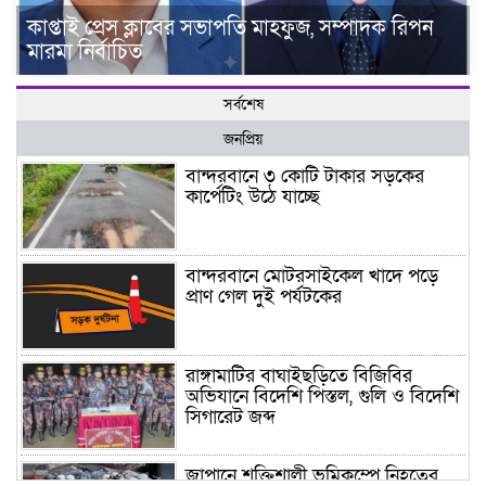
কাপ্তাই প্রেস ক্লাবের সভাপতি মাহফুজ, সম্পাদক রিপন
মারমা নির্বাচিত
সর্বশেষ
জনপ্রিয়
বান্দরবানে ৩ কোটি টাকার সড়কের
কার্পেটিং উঠে যাচ্ছে
বান্দরবানে মোটরসাইকেল খাদে পড়ে
প্রাণ গেল দুই পর্যটকের
রাঙ্গামাটির বাঘাইছড়িতে বিজিবির
অভিযানে বিদেশি পিস্তল, গুলি ও বিদেশি
সিগারেট জব্দ
জাপানে শক্তিশালী ভূমিকম্পে নিহতের