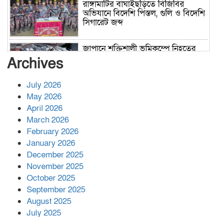
রাঙ্গামাটির বাঘাইছড়িতে বিজিবির
অভিযানে বিদেশি পিস্তল, গুলি ও বিদেশি
সিগারেট জব্দ
জাপানে শক্তিশালী ভূমিকম্পে নিহতের
সংখ্যা বেড়ে ৩৪
Archives
July 2026
রাশিয়ায় ক্যানসারের ভ্যাকসিন রোগীর
May 2026
শরীরে কার্যকরভাবে কাজ করছে, দাবি
April 2026
বিজ্ঞানীর
March 2026
February 2026
কাপ্তাই প্রেস ক্লাবের সভাপতি মাহফুজ,
January 2026
সম্পাদক রিপন মারমা নির্বাচিত
December 2025
November 2025
October 2025
মালয়েশিয়ার প্রধানমন্ত্রীকে চিঠি দেয়ার
September 2025
পর ফোন তারেক রহমানের,গ্যাস সঙ্কট
মোকাবিলায় সহায়তার আশ্বাস
August 2025
July 2025