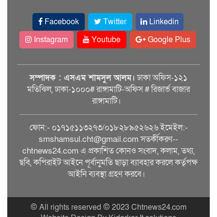
Facebook
Twitter
Linkedin
Instagram
Youtube
Google Plus
সম্পাদক : এসএম শামসুল আলম।
ঢাকা অফিস-১২১
মতিঝিল, ঢাকা-১০০০# রাঙ্গামাটি-অফিস # রিজার্ভ বাজার
রাঙ্গামাটি।
ফোন:- ০১৭১৫১১৩২৭৩/০১৮২৮৯৫২৬২৬ ইমেইল:-
smshamsul.cht@gmail.com সতর্কীকরণ--
chtnews24.com এ প্রকাশিত কোনও সংবাদ, কলাম, তথ্য,
ছবি, কপিরাইট আইনে পূর্বানুমতি ছাড়া ব্যাবহার করলে কর্তৃপক্ষ
আইনি ব্যবস্থা গ্রহণ করবে।
© All rights reserved © 2023 Chtnews24.com