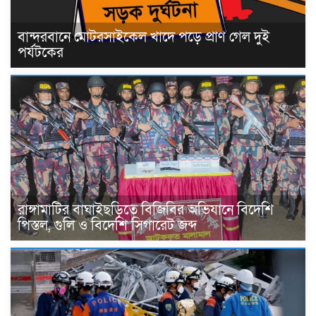
বান্দরবানে মোটরসাইকেল খাদে পড়ে প্রাণ গেল দুই
পর্যটকের
রাঙ্গামাটির বাঘাইছড়িতে বিজিবির অভিযানে বিদেশি
পিস্তল, গুলি ও বিদেশি সিগারেট জব্দ