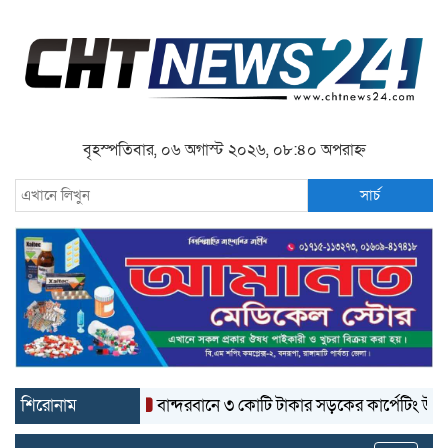
বৃহস্পতিবার, ০৬ অগাস্ট ২০২৬, ০৮:৪০ অপরাহ্ন
সার্চ
শিরোনাম
বান্দরবানে ৩ কোটি টাকার সড়কের কার্পেটিং উঠে যাচ্ছে