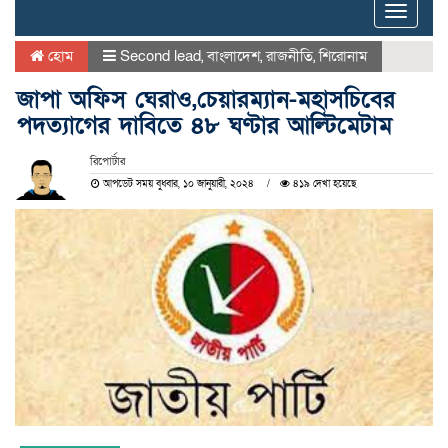
Toggle
naviga
হোম
Second lead
,
বাংলাদেশ
,
রাজনীতি
,
শিরোনাম
জাপা অফিস ঘেরাও,চেয়ারম্যান-মহাসচিবের
পদত্যাগের দাবিতে ৪৮ ঘণ্টার আল্টিমেটাম
রিপোর্টার
আপডেট সময় বুধবার, ১০ জানুয়ারী, ২০২৪
৪১৯ দেখা হয়েছে