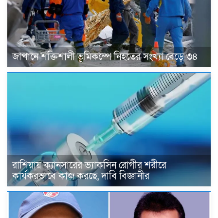
জাপানে শক্তিশালী ভূমিকম্পে নিহতের সংখ্যা বেড়ে ৩৪
রাশিয়ায় ক্যানসারের ভ্যাকসিন রোগীর শরীরে
কার্যকরভাবে কাজ করছে, দাবি বিজ্ঞানীর