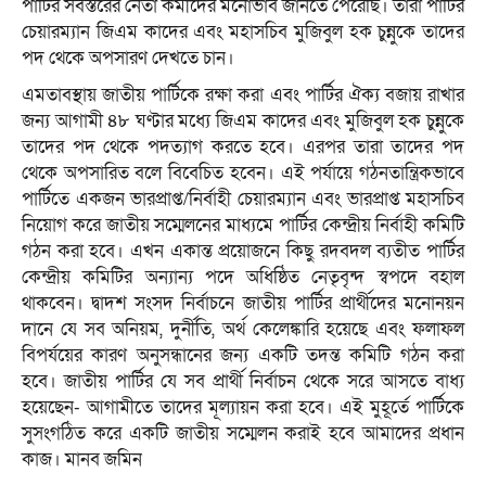
পার্টির সর্বস্তরের নেতা কর্মীদের মনোভাব জানতে পেরেছি। তারা পার্টির
চেয়ারম্যান জিএম কাদের এবং মহাসচিব মুজিবুল হক চুন্নুকে তাদের
পদ থেকে অপসারণ দেখতে চান।
এমতাবস্থায় জাতীয় পার্টিকে রক্ষা করা এবং পার্টির ঐক্য বজায় রাখার
জন্য আগামী ৪৮ ঘণ্টার মধ্যে জিএম কাদের এবং মুজিবুল হক চুন্নুকে
তাদের পদ থেকে পদত্যাগ করতে হবে। এরপর তারা তাদের পদ
থেকে অপসারিত বলে বিবেচিত হবেন। এই পর্যায়ে গঠনতান্ত্রিকভাবে
পার্টিতে একজন ভারপ্রাপ্ত/নির্বাহী চেয়ারম্যান এবং ভারপ্রাপ্ত মহাসচিব
নিয়োগ করে জাতীয় সম্মেলনের মাধ্যমে পার্টির কেন্দ্রীয় নির্বাহী কমিটি
গঠন করা হবে। এখন একান্ত প্রয়োজনে কিছু রদবদল ব্যতীত পার্টির
কেন্দ্রীয় কমিটির অন্যান্য পদে অধিষ্ঠিত নেতৃবৃন্দ স্বপদে বহাল
থাকবেন। দ্বাদশ সংসদ নির্বাচনে জাতীয় পার্টির প্রার্থীদের মনোনয়ন
দানে যে সব অনিয়ম, দুর্নীতি, অর্থ কেলেঙ্কারি হয়েছে এবং ফলাফল
বিপর্যয়ের কারণ অনুসন্ধানের জন্য একটি তদন্ত কমিটি গঠন করা
হবে। জাতীয় পার্টির যে সব প্রার্থী নির্বাচন থেকে সরে আসতে বাধ্য
হয়েছেন- আগামীতে তাদের মূল্যায়ন করা হবে। এই মুহূর্তে পার্টিকে
সুসংগঠিত করে একটি জাতীয় সম্মেলন করাই হবে আমাদের প্রধান
কাজ। মানব জমিন