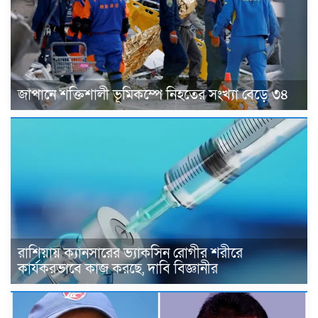
জাপানে শক্তিশালী ভূমিকম্পে নিহতের সংখ্যা বেড়ে ৩৪
রাশিয়ায় ক্যানসারের ভ্যাকসিন রোগীর শরীরে
কার্যকরভাবে কাজ করছে, দাবি বিজ্ঞানীর