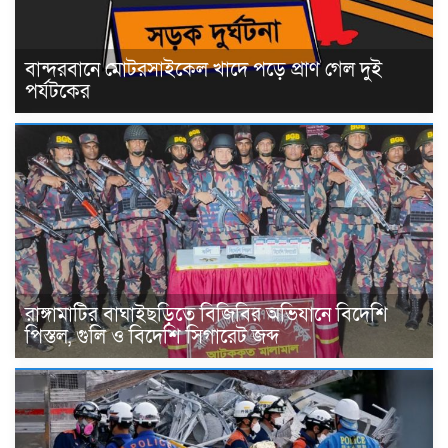
বান্দরবানে মোটরসাইকেল খাদে পড়ে প্রাণ গেল দুই
পর্যটকের
রাঙ্গামাটির বাঘাইছড়িতে বিজিবির অভিযানে বিদেশি
পিস্তল, গুলি ও বিদেশি সিগারেট জব্দ