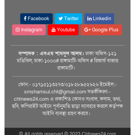
Facebook
Twitter
Linkedin
Instagram
Youtube
Google Plus
সম্পাদক : এসএম শামসুল আলম।
ঢাকা অফিস-১২১
মতিঝিল, ঢাকা-১০০০# রাঙ্গামাটি-অফিস # রিজার্ভ বাজার
রাঙ্গামাটি।
ফোন:- ০১৭১৫১১৩২৭৩/০১৮২৮৯৫২৬২৬ ইমেইল:-
smshamsul.cht@gmail.com সতর্কীকরণ--
chtnews24.com এ প্রকাশিত কোনও সংবাদ, কলাম, তথ্য,
ছবি, কপিরাইট আইনে পূর্বানুমতি ছাড়া ব্যাবহার করলে কর্তৃপক্ষ
আইনি ব্যবস্থা গ্রহণ করবে।
© All rights reserved © 2023 Chtnews24.com