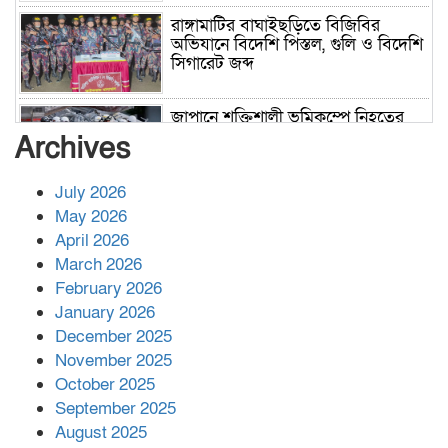
রাঙ্গামাটির বাঘাইছড়িতে বিজিবির
অভিযানে বিদেশি পিস্তল, গুলি ও বিদেশি
সিগারেট জব্দ
জাপানে শক্তিশালী ভূমিকম্পে নিহতের
সংখ্যা বেড়ে ৩৪
Archives
July 2026
রাশিয়ায় ক্যানসারের ভ্যাকসিন রোগীর
May 2026
শরীরে কার্যকরভাবে কাজ করছে, দাবি
April 2026
বিজ্ঞানীর
March 2026
February 2026
কাপ্তাই প্রেস ক্লাবের সভাপতি মাহফুজ,
January 2026
সম্পাদক রিপন মারমা নির্বাচিত
December 2025
November 2025
October 2025
মালয়েশিয়ার প্রধানমন্ত্রীকে চিঠি দেয়ার
September 2025
পর ফোন তারেক রহমানের,গ্যাস সঙ্কট
মোকাবিলায় সহায়তার আশ্বাস
August 2025