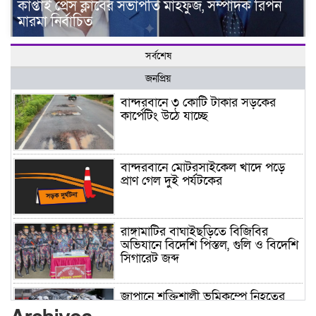
কাপ্তাই প্রেস ক্লাবের সভাপতি মাহফুজ, সম্পাদক রিপন
মারমা নির্বাচিত
সর্বশেষ
জনপ্রিয়
বান্দরবানে ৩ কোটি টাকার সড়কের
কার্পেটিং উঠে যাচ্ছে
বান্দরবানে মোটরসাইকেল খাদে পড়ে
প্রাণ গেল দুই পর্যটকের
রাঙ্গামাটির বাঘাইছড়িতে বিজিবির
অভিযানে বিদেশি পিস্তল, গুলি ও বিদেশি
সিগারেট জব্দ
জাপানে শক্তিশালী ভূমিকম্পে নিহতের
সংখ্যা বেড়ে ৩৪