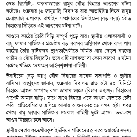
ডেস্ক রির্পোট:- কক্সবাজারের রামুর বৌদ্ধ বিহারে আগুনের ঘটনা
ঘটেছে। শুক্রবার (৬ জানুয়ারি) দিবাগত রাত আড়াইটার দিকে রামুর
চেরাংঘাটা এলাকায় রাখাইন সম্প্রদায়ের উসাইচেন (বড় ক্যাং) বৌদ্ধ
বিহারের সিঁড়িতে এই আগুনের ঘটনা ঘটে।
আগুনে কাঠের তৈরি সিঁড়ি সম্পূর্ণ পুড়ে যায়। স্থানীয় এলাকাবাসী ও
রামু ফায়ার সার্ভিসের প্রচেষ্ঠায় বড় ধরনের অগ্নিকাণ্ড থেকে রক্ষা পায়
কাঠের তৈরি দৃষ্টিনন্দন স্থাপত্যশৈলীতে নির্মিত প্রায় দেড়শ বছরের
প্রাচীন এ বৌদ্ধ বিহারটি। তবে এটি নাশকতা বা কোন কারণে এ ঘটনা
ঘটেছে খতিয়ে দেখছেন আইনশৃঙ্খলা বাহিনী।
উসাইচেন (বড় ক্যাং) বৌদ্ধ বিহারের সাবেক সভাপতি ও স্থানীয়
বাসিন্দা অংথুইমং জানান, শুক্রবার দিবাগত রাত ২টা ৪০ মিনিটে
বিহারে আগুন লেগেছে বলে জানান ভান্তে (বিহার অধ্যক্ষ)। বিহারের
পাশেই আমার বাড়ি। সাথে সাথে বিহারে এসে আগুন নেভাতে চেষ্টা
করি। প্রতিবেশিরাও এগিয়ে আসায় আগুন নেভাতে সক্ষম হই। খবর
পেয়ে রামু ফায়ার সার্ভিসের দমকল বাহিনী ছুটে আসে। ততক্ষণে
আগুন নিয়ন্ত্রণে চলে আসে।
স্থানীয় মেম্বার ফতেখাঁরকুল ইউনিয়ন পরিষদের ৫ নম্বর ওয়ার্ডের সদস্য