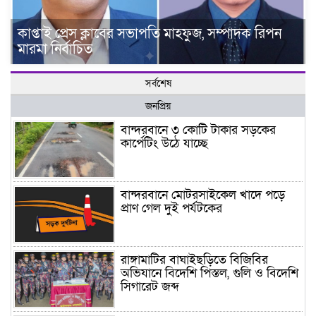
কাপ্তাই প্রেস ক্লাবের সভাপতি মাহফুজ, সম্পাদক রিপন
মারমা নির্বাচিত
সর্বশেষ
জনপ্রিয়
বান্দরবানে ৩ কোটি টাকার সড়কের
কার্পেটিং উঠে যাচ্ছে
বান্দরবানে মোটরসাইকেল খাদে পড়ে
প্রাণ গেল দুই পর্যটকের
রাঙ্গামাটির বাঘাইছড়িতে বিজিবির
অভিযানে বিদেশি পিস্তল, গুলি ও বিদেশি
সিগারেট জব্দ