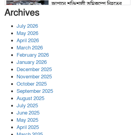
জাপানে শক্তিশালী ভূমিকম্পে নিহতের
সংখ্যা বেড়ে ৩৪
Archives
July 2026
রাশিয়ায় ক্যানসারের ভ্যাকসিন রোগীর
May 2026
শরীরে কার্যকরভাবে কাজ করছে, দাবি
April 2026
বিজ্ঞানীর
March 2026
February 2026
কাপ্তাই প্রেস ক্লাবের সভাপতি মাহফুজ,
January 2026
সম্পাদক রিপন মারমা নির্বাচিত
December 2025
November 2025
October 2025
মালয়েশিয়ার প্রধানমন্ত্রীকে চিঠি দেয়ার
September 2025
পর ফোন তারেক রহমানের,গ্যাস সঙ্কট
মোকাবিলায় সহায়তার আশ্বাস
August 2025
July 2025
June 2025
২২১ কোটি টাকা বেড়েছে রেলের আয়,
কীভাবে?
May 2025
April 2025
March 2025