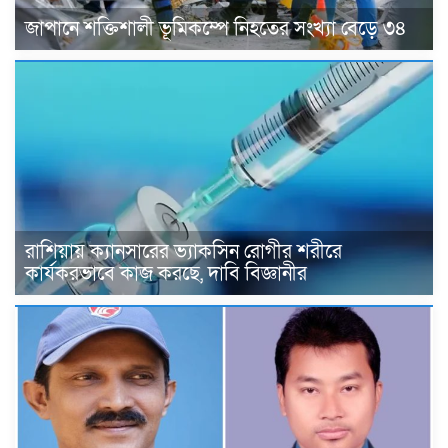
জাপানে শক্তিশালী ভূমিকম্পে নিহতের সংখ্যা বেড়ে ৩৪
রাশিয়ায় ক্যানসারের ভ্যাকসিন রোগীর শরীরে
কার্যকরভাবে কাজ করছে, দাবি বিজ্ঞানীর