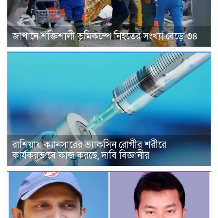
জাপানে শক্তিশালী ভূমিকম্পে নিহতের সংখ্যা বেড়ে ৩৪
রাশিয়ায় ক্যানসারের ভ্যাকসিন রোগীর শরীরে
কার্যকরভাবে কাজ করছে, দাবি বিজ্ঞানীর