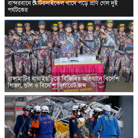
বান্দরবানে মোটরসাইকেল খাদে পড়ে প্রাণ গেল দুই
পর্যটকের
রাঙ্গামাটির বাঘাইছড়িতে বিজিবির অভিযানে বিদেশি
পিস্তল, গুলি ও বিদেশি সিগারেট জব্দ