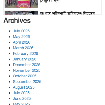
সিগারেট জব্দ
জাপানে শক্তিশালী ভূমিকম্পে নিহতের
সংখ্যা বেড়ে ৩৪
Archives
July 2026
রাশিয়ায় ক্যানসারের ভ্যাকসিন রোগীর
May 2026
শরীরে কার্যকরভাবে কাজ করছে, দাবি
April 2026
বিজ্ঞানীর
March 2026
February 2026
কাপ্তাই প্রেস ক্লাবের সভাপতি মাহফুজ,
January 2026
সম্পাদক রিপন মারমা নির্বাচিত
December 2025
November 2025
October 2025
মালয়েশিয়ার প্রধানমন্ত্রীকে চিঠি দেয়ার
September 2025
পর ফোন তারেক রহমানের,গ্যাস সঙ্কট
মোকাবিলায় সহায়তার আশ্বাস
August 2025
July 2025
June 2025
২২১ কোটি টাকা বেড়েছে রেলের আয়,
কীভাবে?
May 2025