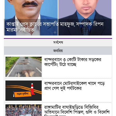
কাপ্তাই প্রেস ক্লাবের সভাপতি মাহফুজ, সম্পাদক রিপন
মারমা নির্বাচিত
সর্বশেষ
জনপ্রিয়
বান্দরবানে ৩ কোটি টাকার সড়কের
কার্পেটিং উঠে যাচ্ছে
বান্দরবানে মোটরসাইকেল খাদে পড়ে
প্রাণ গেল দুই পর্যটকের
রাঙ্গামাটির বাঘাইছড়িতে বিজিবির
অভিযানে বিদেশি পিস্তল, গুলি ও বিদেশি