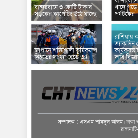
বান্দরবা
বান্দরবানে ৩ কোটি টাকার
খাদে পড়ে 
সড়কের কার্পেটিং উঠে যাচ্ছে
পর্যটকের
রাশিয়ায় ক
ভ্যাকসিন 
জাপানে শক্তিশালী ভূমিকম্পে
কার্যকরভ
নিহতের সংখ্যা বেড়ে ৩৪
দাবি বিজ্ঞ
সম্পাদক : এসএম শামসুল আলম।
ঢাকা 
রাঙ্গামাট