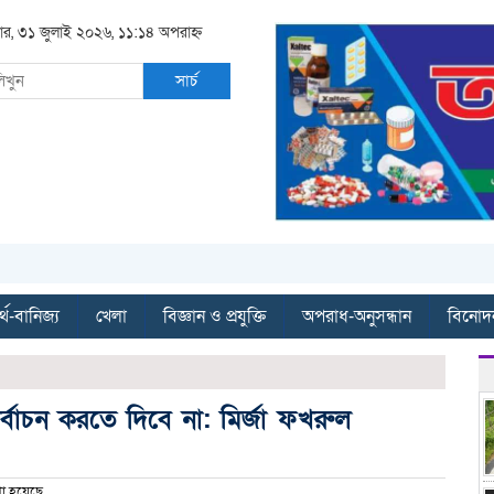
রবার, ৩১ জুলাই ২০২৬, ১১:১৪ অপরাহ্ন
সার্চ
্থ-বানিজ্য
খেলা
বিজ্ঞান ও প্রযুক্তি
অপরাধ-অনুসন্ধান
বিনোদ
বাচন করতে দিবে না: মির্জা ফখরুল
া হয়েছে