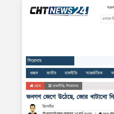
শুক্
শিরোনাম
প্রচ্ছদ
জাতীয়
রাজনীতি
আন্তর্জাতিক
অর
হোম
রাজনীতি
,
শিরোনাম
জনগণ জেগে উঠেছে, জোর খাটানো নির্
রিপোর্টার
আপডেট সময় সোমবার, ১৩ মার্চ, ২০২৩
৬৮৯ দেখ