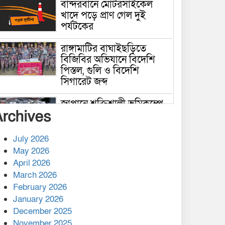
বান্দরবানে মোটরসাইকেল
খাদে পড়ে প্রাণ গেল দুই
পর্যটকের
রাঙ্গামাটির বাঘাইছড়িতে
বিজিবির অভিযানে বিদেশি
পিস্তল, গুলি ও বিদেশি
সিগারেট জব্দ
জাপানে শক্তিশালী ভূমিকম্পে
Archives
নিহতের সংখ্যা বেড়ে ৩৪
July 2026
রাশিয়ায় ক্যানসারের ভ্যাকসিন
May 2026
রোগীর শরীরে কার্যকরভাবে
April 2026
কাজ করছে, দাবি বিজ্ঞানীর
March 2026
February 2026
কাপ্তাই প্রেস ক্লাবের সভাপতি
মাহফুজ, সম্পাদক রিপন মারমা
January 2026
নির্বাচিত
December 2025
November 2025