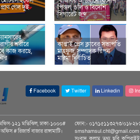
নে মোটরসাইকেল
বিজিবির অভিযানে বিদেশি
প্রাণ গেল দুই
পিস্তল, গুলি ও বিদেশি
সিগারেট জব্দ
্যানসারের
রোগীর শরীরে
কাপ্তাই প্রেস ক্লাবের সভাপতি
াবে কাজ করছে,
মাহফুজ, সম্পাদক রিপন
ানীর
মারমা নির্বাচিত
Facebook
Twitter
Linkedin
In
অফিস-১২১ মতিঝিল, ঢাকা-১০০০#
ফোন:- ০১৭১৫১১৩২৭৩/০১৮২৮
ি-অফিস # রিজার্ভ বাজার রাঙ্গামাটি।
smshamsul.cht@gmail.com স
সংবাদ, কলাম, তথ্য, ছবি, কপিরাইট 