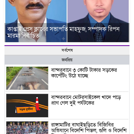
কাপ্তাই প্রেস ক্লাবের সভাপতি মাহফুজ, সম্পাদক রিপন
মারমা নির্বাচিত
সর্বশেষ
জনপ্রিয়
বান্দরবানে ৩ কোটি টাকার সড়কের
কার্পেটিং উঠে যাচ্ছে
বান্দরবানে মোটরসাইকেল খাদে পড়ে
প্রাণ গেল দুই পর্যটকের
রাঙ্গামাটির বাঘাইছড়িতে বিজিবির
অভিযানে বিদেশি পিস্তল, গুলি ও বিদেশি