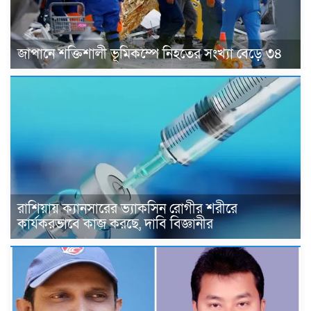
জাপানে শক্তিশালী ভূমিকম্পে নিহতের সংখ্যা বেড়ে ৩৪
রাশিয়ায় ক্যানসারের ভ্যাকসিন রোগীর শরীরে
কার্যকরভাবে কাজ করছে, দাবি বিজ্ঞানীর