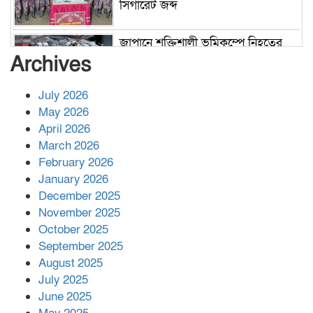
সিগারেট জব্দ
জাপানে শক্তিশালী ভূমিকম্পে নিহতের
সংখ্যা বেড়ে ৩৪
Archives
July 2026
রাশিয়ায় ক্যানসারের ভ্যাকসিন রোগীর
May 2026
শরীরে কার্যকরভাবে কাজ করছে, দাবি
April 2026
বিজ্ঞানীর
March 2026
February 2026
কাপ্তাই প্রেস ক্লাবের সভাপতি মাহফুজ,
January 2026
সম্পাদক রিপন মারমা নির্বাচিত
December 2025
November 2025
October 2025
মালয়েশিয়ার প্রধানমন্ত্রীকে চিঠি দেয়ার
September 2025
পর ফোন তারেক রহমানের,গ্যাস সঙ্কট
মোকাবিলায় সহায়তার আশ্বাস
August 2025
July 2025
June 2025
২২১ কোটি টাকা বেড়েছে রেলের আয়,
কীভাবে?