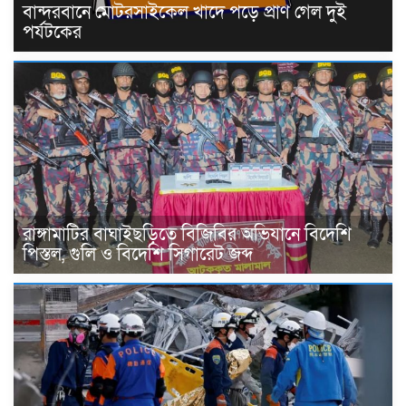
বান্দরবানে মোটরসাইকেল খাদে পড়ে প্রাণ গেল দুই
পর্যটকের
রাঙ্গামাটির বাঘাইছড়িতে বিজিবির অভিযানে বিদেশি
পিস্তল, গুলি ও বিদেশি সিগারেট জব্দ