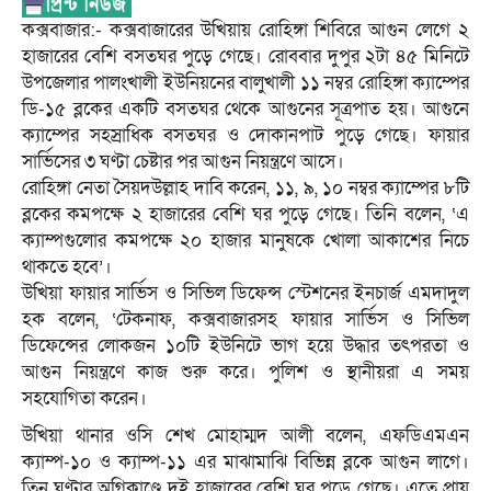
কক্সবাজার:- কক্সবাজারের উখিয়ায় রোহিঙ্গা শিবিরে আগুন লেগে ২
হাজারের বেশি বসতঘর পুড়ে গেছে। রোববার দুপুর ২টা ৪৫ মিনিটে
উপজেলার পালংখালী ইউনিয়নের বালুখালী ১১ নম্বর রোহিঙ্গা ক্যাম্পের
ডি-১৫ ব্লকের একটি বসতঘর থেকে আগুনের সূত্রপাত হয়। আগুনে
ক্যাম্পের সহস্রাধিক বসতঘর ও দোকানপাট পুড়ে গেছে। ফায়ার
সার্ভিসের ৩ ঘণ্টা চেষ্টার পর আগুন নিয়ন্ত্রণে আসে।
রোহিঙ্গা নেতা সৈয়দউল্লাহ দাবি করেন, ১১, ৯, ১০ নম্বর ক্যাম্পের ৮টি
ব্লকের কমপক্ষে ২ হাজারের বেশি ঘর পুড়ে গেছে। তিনি বলেন, ‘এ
ক্যাম্পগুলোর কমপক্ষে ২০ হাজার মানুষকে খোলা আকাশের নিচে
থাকতে হবে’।
উখিয়া ফায়ার সার্ভিস ও সিভিল ডিফেন্স স্টেশনের ইনচার্জ এমদাদুল
হক বলেন, ‘টেকনাফ, কক্সবাজারসহ ফায়ার সার্ভিস ও সিভিল
ডিফেন্সের লোকজন ১০টি ইউনিটে ভাগ হয়ে উদ্ধার তৎপরতা ও
আগুন নিয়ন্ত্রণে কাজ শুরু করে। পুলিশ ও স্থানীয়রা এ সময়
সহযোগিতা করেন।
উখিয়া থানার ওসি শেখ মোহাম্মদ আলী বলেন, এফডিএমএন
ক্যাম্প-১০ ও ক্যাম্প-১১ এর মাঝামাঝি বিভিন্ন ব্লকে আগুন লাগে।
তিন ঘণ্টার অগ্নিকাণ্ডে দুই হাজারের বেশি ঘর পুড়ে গেছে। এতে প্রায়