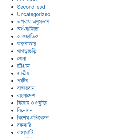
Second lead
Uncategorized
অপরাধ-অনুসন্ধান
অর্থ-বানিজ্য
আন্তর্জাতিক
কক্সবাজার
খাগড়াছড়ি
খেলা
চট্রগ্রাম
জাতীয়
পর্যটন
বান্দরবান
বাংলাদেশ
বিজ্ঞান ও প্রযুক্তি
বিনোদন
বিশেষ প্রতিবেদন
রকমারি
রাঙ্গামাটি