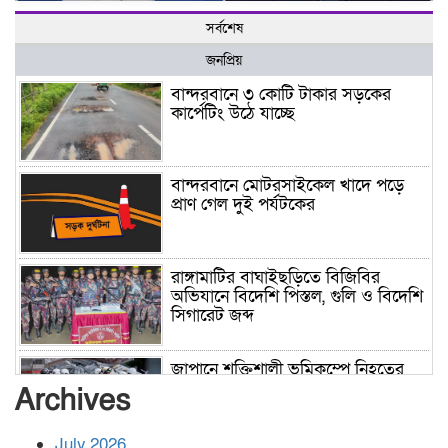
সর্বশেষ
জনপ্রিয়
বান্দরবানে ৩ কোটি টাকার সড়কের
কার্পেটিং উঠে যাচ্ছে
বান্দরবানে মোটরসাইকেল খাদে পড়ে
প্রাণ গেল দুই পর্যটকের
রাঙ্গামাটির বাঘাইছড়িতে বিজিবির
অভিযানে বিদেশি পিস্তল, গুলি ও বিদেশি
সিগারেট জব্দ
জাপানে শক্তিশালী ভূমিকম্পে নিহতের
সংখ্যা বেড়ে ৩৪
Archives
July 2026