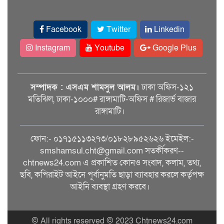
Facebook
Twitter
Linkedin
Instagram
Youtube
Google Plus
সম্পাদক : এসএম শামসুল আলম।
ঢাকা অফিস-১২১
মতিঝিল, ঢাকা-১০০০# রাঙ্গামাটি-অফিস # রিজার্ভ বাজার
রাঙ্গামাটি।
ফোন:- ০১৭১৫১১৩২৭৩/০১৮২৮৯৫২৬২৬ ইমেইল:-
smshamsul.cht@gmail.com সতর্কীকরণ--
chtnews24.com এ প্রকাশিত কোনও সংবাদ, কলাম, তথ্য,
ছবি, কপিরাইট আইনে পূর্বানুমতি ছাড়া ব্যাবহার করলে কর্তৃপক্ষ
আইনি ব্যবস্থা গ্রহণ করবে।
© All rights reserved © 2023 Chtnews24.com