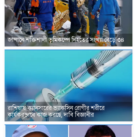
জাপানে শক্তিশালী ভূমিকম্পে নিহতের সংখ্যা বেড়ে ৩৪
রাশিয়ায় ক্যানসারের ভ্যাকসিন রোগীর শরীরে
কার্যকরভাবে কাজ করছে, দাবি বিজ্ঞানীর