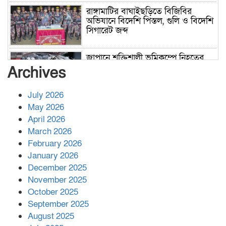
রাঙ্গামাটির বাঘাইছড়িতে বিজিবির
অভিযানে বিদেশি পিস্তল, গুলি ও বিদেশি
সিগারেট জব্দ
জাপানে শক্তিশালী ভূমিকম্পে নিহতের
সংখ্যা বেড়ে ৩৪
Archives
July 2026
রাশিয়ায় ক্যানসারের ভ্যাকসিন রোগীর
May 2026
শরীরে কার্যকরভাবে কাজ করছে, দাবি
April 2026
বিজ্ঞানীর
March 2026
February 2026
কাপ্তাই প্রেস ক্লাবের সভাপতি মাহফুজ,
January 2026
সম্পাদক রিপন মারমা নির্বাচিত
December 2025
November 2025
October 2025
মালয়েশিয়ার প্রধানমন্ত্রীকে চিঠি দেয়ার
September 2025
পর ফোন তারেক রহমানের,গ্যাস সঙ্কট
মোকাবিলায় সহায়তার আশ্বাস
August 2025