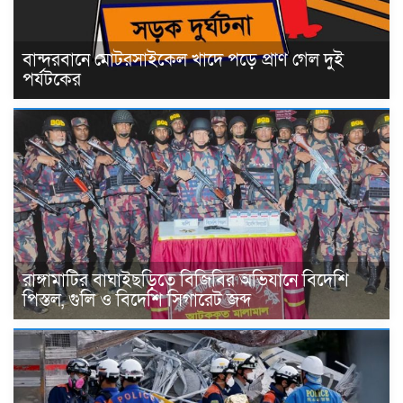
বান্দরবানে মোটরসাইকেল খাদে পড়ে প্রাণ গেল দুই
পর্যটকের
রাঙ্গামাটির বাঘাইছড়িতে বিজিবির অভিযানে বিদেশি
পিস্তল, গুলি ও বিদেশি সিগারেট জব্দ