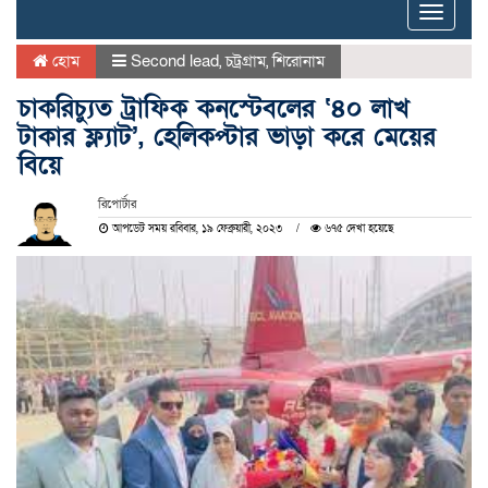
Toggle
naviga
হোম
Second lead
,
চট্রগ্রাম
,
শিরোনাম
চাকরিচ্যুত ট্রাফিক কনস্টেবলের ‘৪০ লাখ
টাকার ফ্ল্যাট’, হেলিকপ্টার ভাড়া করে মেয়ের
বিয়ে
রিপোর্টার
আপডেট সময় রবিবার, ১৯ ফেব্রুয়ারী, ২০২৩
৬৭৫ দেখা হয়েছে