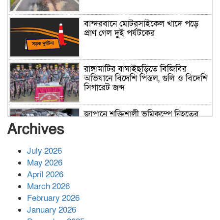
বান্দরবানে মোটরসাইকেল খাদে পড়ে
প্রাণ গেল দুই পর্যটকের
রাঙ্গামাটির বাঘাইছড়িতে বিজিবির
অভিযানে বিদেশি পিস্তল, গুলি ও বিদেশি
সিগারেট জব্দ
জাপানে শক্তিশালী ভূমিকম্পে নিহতের
সংখ্যা বেড়ে ৩৪
Archives
July 2026
রাশিয়ায় ক্যানসারের ভ্যাকসিন রোগীর
May 2026
শরীরে কার্যকরভাবে কাজ করছে, দাবি
April 2026
বিজ্ঞানীর
March 2026
February 2026
কাপ্তাই প্রেস ক্লাবের সভাপতি মাহফুজ,
January 2026
সম্পাদক রিপন মারমা নির্বাচিত