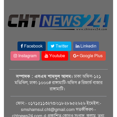
Facebook
Twitter
Linkedin
Instagram
Youtube
Google Plus
সম্পাদক : এসএম শামসুল আলম।
ঢাকা অফিস-১২১
মতিঝিল, ঢাকা-১০০০# রাঙ্গামাটি-অফিস # রিজার্ভ বাজার
রাঙ্গামাটি।
ফোন:- ০১৭১৫১১৩২৭৩/০১৮২৮৯৫২৬২৬ ইমেইল:-
smshamsul.cht@gmail.com সতর্কীকরণ--
chtnews24.com এ প্রকাশিত কোনও সংবাদ, কলাম, তথ্য,