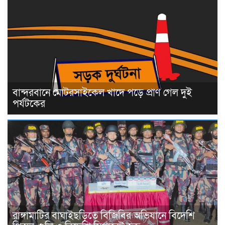
বান্দরবানে মোটরসাইকেল খাদে পড়ে প্রাণ গেল দুই
পর্যটকের
রাঙ্গামাটির বাঘাইছড়িতে বিজিবির অভিযানে বিদেশি