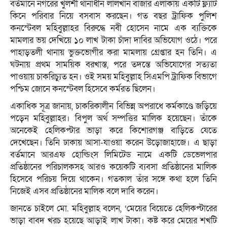
বর্তমানে নগরের খুলশী থানাধীন লালখান বাজার এলাকায় একটি ফ্ল্যাট
কিনে পরিবার নিয়ে বসবাস করছেন। গত বছর ট্রাফিক পুলিশ
কনস্টেবল মহিবুল্লাহর বিরুদ্ধে নবী হোসেন নামে এক ব্যক্তিকে
মামলার ভয় দেখিয়ে ১০ লাখ টাকা চাঁদা দাবির অভিযোগ ওঠে। পরে
পাহাড়তলী থানায় ভুক্তভোগীর করা মামলায় গ্রেপ্তার হন তিনি। এ
ঘটনায় প্রথম সাময়িক বরখাস্ত, পরে তদন্তে অভিযোগের সত্যতা
পাওয়ায় চাকরিচ্যুত হন। ওই সময় মহিবুল্লাহ সিএমপি ট্রাফিক বিভাগে
পশ্চিম জোনে কনস্টেবল হিসেবে কর্মরত ছিলেন।
একাধিক সূত্র জানায়, চাকরিকালীন বিভিন্ন অপরাধে কর্মকাণ্ডে জড়িয়ে
পড়েন মহিবুল্লাহর। বিপুল অর্থ সম্পত্তির মালিক হয়েছেন। তাঁকে
অনেকেই হেলিকপ্টার ভাড়া করে কিশোরগঞ্জ বাড়িতে যেতে
দেখেছেন। তিনি ঢাকায় আসা-যাওয়া করেন উড়োজাহাজে। এ ছাড়া
বর্তমানে আরএফ হোল্ডিংস লিমিটেড নামে একটি ডেভেলপার
প্রতিষ্ঠানের পরিচালকসহ আরও কয়েকটি ব্যবসা প্রতিষ্ঠানের মালিক
হিসেবে পরিচয় দিয়ে থাকেন। গতকাল তাঁর সঙ্গে কথা হলে তিনি
নিজেই এসব প্রতিষ্ঠানের মালিক বলে দাবি করেন।
জানতে চাইলে মো. মহিবুল্লাহ বলেন, ‘মেয়ের বিয়েতে হেলিকপ্টারের
ভাড়া বাবদ খরচ হয়েছে আড়াই লাখ টাকা। কষ্ট করে মেয়ের শখটি