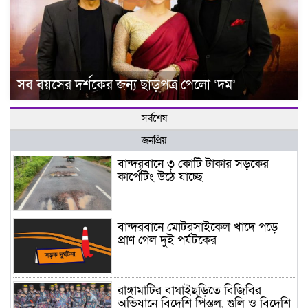
সব বয়সের দর্শকের জন্য ছাড়পত্র পেলো ‘দম’
সর্বশেষ
জনপ্রিয়
বান্দরবানে ৩ কোটি টাকার সড়কের
কার্পেটিং উঠে যাচ্ছে
বান্দরবানে মোটরসাইকেল খাদে পড়ে
প্রাণ গেল দুই পর্যটকের
রাঙ্গামাটির বাঘাইছড়িতে বিজিবির
অভিযানে বিদেশি পিস্তল, গুলি ও বিদেশি