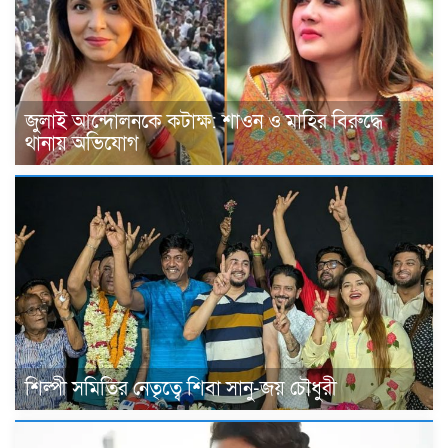
জুলাই আন্দোলনকে কটাক্ষ: শাওন ও মাহির বিরুদ্ধে
থানায় অভিযোগ
শিল্পী সমিতির নেতৃত্বে শিবা সানু-জয় চৌধুরী