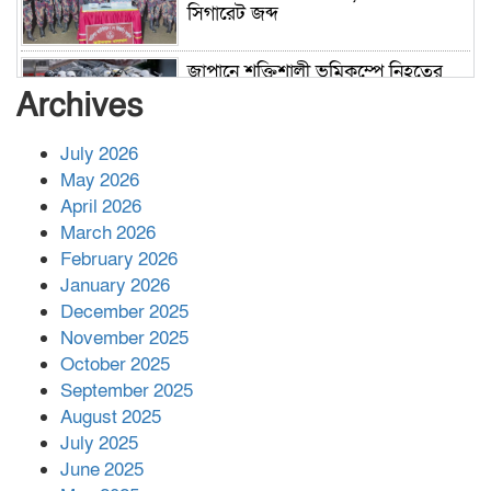
সিগারেট জব্দ
জাপানে শক্তিশালী ভূমিকম্পে নিহতের
সংখ্যা বেড়ে ৩৪
Archives
July 2026
রাশিয়ায় ক্যানসারের ভ্যাকসিন রোগীর
May 2026
শরীরে কার্যকরভাবে কাজ করছে, দাবি
April 2026
বিজ্ঞানীর
March 2026
February 2026
কাপ্তাই প্রেস ক্লাবের সভাপতি মাহফুজ,
January 2026
সম্পাদক রিপন মারমা নির্বাচিত
December 2025
November 2025
October 2025
মালয়েশিয়ার প্রধানমন্ত্রীকে চিঠি দেয়ার
September 2025
পর ফোন তারেক রহমানের,গ্যাস সঙ্কট
মোকাবিলায় সহায়তার আশ্বাস
August 2025
July 2025
June 2025
২২১ কোটি টাকা বেড়েছে রেলের আয়,