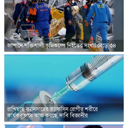
জাপানে শক্তিশালী ভূমিকম্পে নিহতের সংখ্যা বেড়ে ৩৪
রাশিয়ায় ক্যানসারের ভ্যাকসিন রোগীর শরীরে
কার্যকরভাবে কাজ করছে, দাবি বিজ্ঞানীর