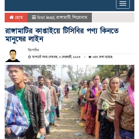
Toggle
naviga
হোম
first lead
,
রাঙ্গামাটি
,
শিরোনাম
রাঙ্গামাটির কাপ্তাইয়ে টিসিবির পণ্য কিনতে
মানুষের লাইন
রিপোর্টার
আপডেট সময় সোমবার, ৬ ফেব্রুয়ারী, ২০২৩
৬৫৫ দেখা হয়েছে