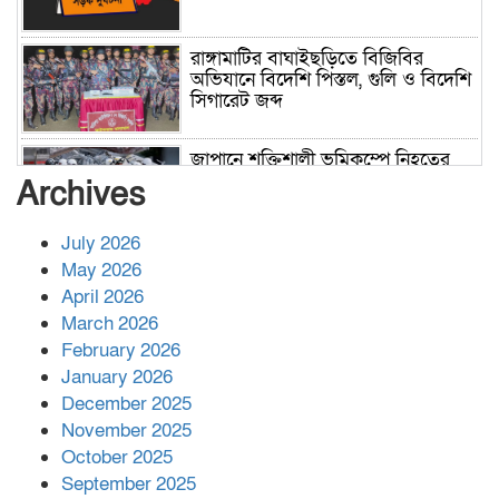
রাঙ্গামাটির বাঘাইছড়িতে বিজিবির
অভিযানে বিদেশি পিস্তল, গুলি ও বিদেশি
সিগারেট জব্দ
জাপানে শক্তিশালী ভূমিকম্পে নিহতের
সংখ্যা বেড়ে ৩৪
Archives
July 2026
রাশিয়ায় ক্যানসারের ভ্যাকসিন রোগীর
May 2026
শরীরে কার্যকরভাবে কাজ করছে, দাবি
April 2026
বিজ্ঞানীর
March 2026
February 2026
কাপ্তাই প্রেস ক্লাবের সভাপতি মাহফুজ,
January 2026
সম্পাদক রিপন মারমা নির্বাচিত
December 2025
November 2025
October 2025
মালয়েশিয়ার প্রধানমন্ত্রীকে চিঠি দেয়ার
September 2025
পর ফোন তারেক রহমানের,গ্যাস সঙ্কট