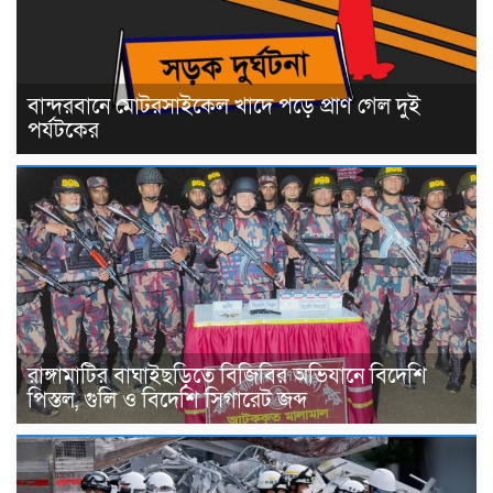
বান্দরবানে মোটরসাইকেল খাদে পড়ে প্রাণ গেল দুই
পর্যটকের
রাঙ্গামাটির বাঘাইছড়িতে বিজিবির অভিযানে বিদেশি
পিস্তল, গুলি ও বিদেশি সিগারেট জব্দ