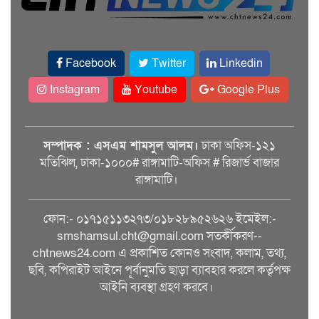
Facebook
Twitter
Linkedin
Instagram
Youtube
Google Plus
সম্পাদক : এসএম শামসুল আলম।
ঢাকা অফিস-১২১
মতিঝিল, ঢাকা-১০০০# রাঙ্গামাটি-অফিস # রিজার্ভ বাজার
রাঙ্গামাটি।
ফোন:- ০১৭১৫১১৩২৭৩/০১৮২৮৯৫২৬২৬ ইমেইল:-
smshamsul.cht@gmail.com সতর্কীকরণ--
chtnews24.com এ প্রকাশিত কোনও সংবাদ, কলাম, তথ্য,
ছবি, কপিরাইট আইনে পূর্বানুমতি ছাড়া ব্যাবহার করলে কর্তৃপক্ষ
আইনি ব্যবস্থা গ্রহণ করবে।