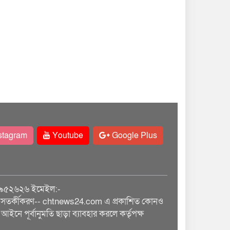
stagram
Youtube
Google Plus
৯৫২৬২৬ ইমেইল:-
তর্কীকরণ-- chtnews24.com এ প্রকাশিত কোনও
আইনে পূর্বানুমতি ছাড়া ব্যাবহার করলে কর্তৃপক্ষ