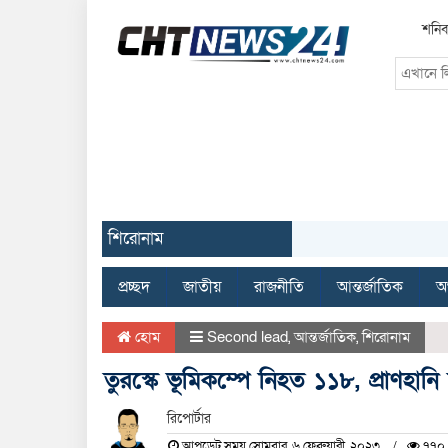
শনিব
শিরোনাম
প্রচ্ছদ
জাতীয়
রাজনীতি
আন্তর্জাতিক
অর
হোম
Second lead
,
আন্তর্জাতিক
,
শিরোনাম
তুরস্কে ভূমিকম্পে নিহত ১১৮, প্রাণহান
রিপোর্টার
আপডেট সময় সোমবার, ৬ ফেব্রুয়ারী, ২০২৩
৭৭০ 