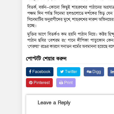
বিতর্ক, বর্জন—কোনো কিছুই শাহরুখের পাঠানের অগ্রযাত্
পঞ্চম দিন পর্যন্ত সিনেমা হলগুলোতে দর্শকের ভিড় যে
সিনেমাটির অনুরাগীদের মুখে, শাহরুখের দারুণ অভিনয়ের 
হচ্ছে।
মুক্তির আগে বিতর্কও কম হয়নি পাঠান নিয়ে। কট্টর হিন
পাঠান ছবির ‘বেশরম রং’ গানে দীপিকা পাড়ুকোন কেন
‘গেরুয়া’ রঙের কারণে সনাতন ধর্মের অবমাননা হয়েছে বল
পোস্টটি শেয়ার করুন
Facebook
Twitter
Digg
Pinterest
Print
Leave a Reply