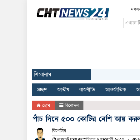
মঙ্গল
শিরোনাম
প্রচ্ছদ
জাতীয়
রাজনীতি
আন্তর্জাতিক
অর
হোম
বিনোদন
পাঁচ দিনে ৫০০ কোটির বেশি আয় করল
রিপোর্টার
আপডেট সময় বৃহস্পতিবার, ২ ফেব্রুয়ারী, ২০২৩
৬