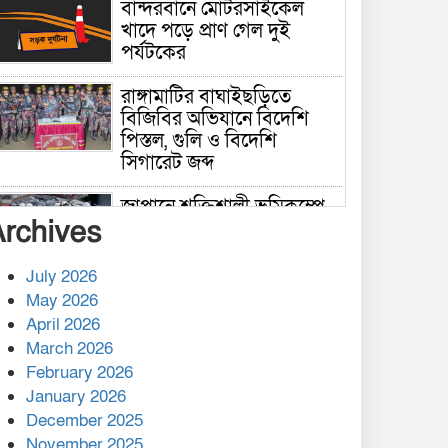
বান্দরবানে মোটরসাইকেল
খাদে পড়ে প্রাণ গেল দুই
পর্যটকের
রাঙ্গামাটির বাঘাইছড়িতে
বিজিবির অভিযানে বিদেশি
পিস্তল, গুলি ও বিদেশি
সিগারেট জব্দ
জাপানে শক্তিশালী ভূমিকম্পে
Archives
নিহতের সংখ্যা বেড়ে ৩৪
July 2026
রাশিয়ায় ক্যানসারের ভ্যাকসিন
May 2026
রোগীর শরীরে কার্যকরভাবে
April 2026
কাজ করছে, দাবি বিজ্ঞানীর
March 2026
February 2026
কাপ্তাই প্রেস ক্লাবের সভাপতি
মাহফুজ, সম্পাদক রিপন মারমা
January 2026
নির্বাচিত
December 2025
November 2025