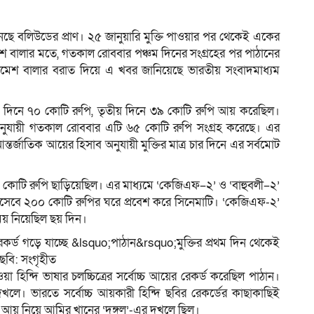
েছে বলিউডের প্রাণ। ২৫ জানুয়ারি মুক্তি পাওয়ার পর থেকেই একের
েশ বালার মতে, গতকাল রোববার পঞ্চম দিনের সংগ্রহের পর পাঠানের
ম
 রমেশ বালার বরাত দিয়ে এ খবর জানিয়েছে ভারতীয় সংবাদমাধ্যম
তীয় দিনে ৭০ কোটি রুপি, তৃতীয় দিনে ৩৯ কোটি রুপি আয় করেছিল।
অনুযায়ী গতকাল রোববার এটি ৬৫ কোটি রুপি সংগ্রহ করেছে। এর
্জাতিক আয়ের হিসাব অনুযায়ী মুক্তির মাত্র চার দিনে এর সর্বমোট
 কোটি রুপি ছাড়িয়েছিল। এর মাধ্যমে ‘কেজিএফ–২’ ও ‘বাহুবলী–২’
হিসেবে ২০০ কোটি রুপির ঘরে প্রবেশ করে সিনেমাটি। ‘কেজিএফ-২’
ময় নিয়েছিল ছয় দিন।
্ন রেকর্ড গড়ে যাচ্ছে &lsquo;পাঠান&rsquo;মুক্তির প্রথম দিন থেকেই
। ছবি: সংগৃহীত
 হিন্দি ভাষার চলচ্চিত্রের সর্বোচ্চ আয়ের রেকর্ড করেছিল পাঠান।
দখলে। ভারতে সর্বোচ্চ আয়কারী হিন্দি ছবির রেকর্ডের কাছাকাছিই
ি আয় নিয়ে আমির খানের ‘দঙ্গল’-এর দখলে ছিল।