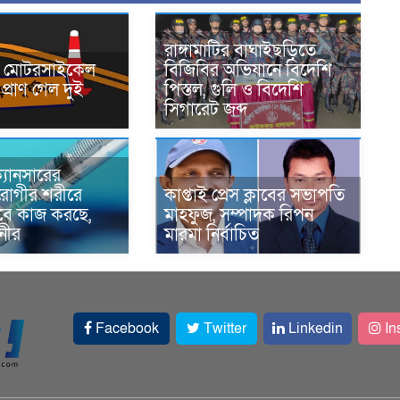
রাঙ্গামাটির বাঘাইছড়িতে
নে মোটরসাইকেল
বিজিবির অভিযানে বিদেশি
প্রাণ গেল দুই
পিস্তল, গুলি ও বিদেশি
সিগারেট জব্দ
্যানসারের
রোগীর শরীরে
কাপ্তাই প্রেস ক্লাবের সভাপতি
াবে কাজ করছে,
মাহফুজ, সম্পাদক রিপন
ানীর
মারমা নির্বাচিত
Facebook
Twitter
Linkedin
In