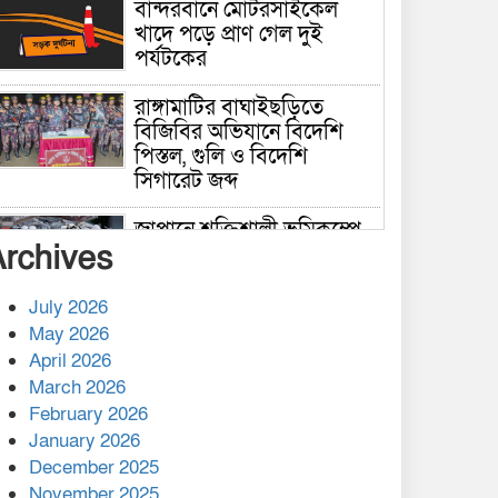
বান্দরবানে মোটরসাইকেল
খাদে পড়ে প্রাণ গেল দুই
পর্যটকের
রাঙ্গামাটির বাঘাইছড়িতে
বিজিবির অভিযানে বিদেশি
পিস্তল, গুলি ও বিদেশি
সিগারেট জব্দ
জাপানে শক্তিশালী ভূমিকম্পে
Archives
নিহতের সংখ্যা বেড়ে ৩৪
July 2026
রাশিয়ায় ক্যানসারের ভ্যাকসিন
May 2026
রোগীর শরীরে কার্যকরভাবে
April 2026
কাজ করছে, দাবি বিজ্ঞানীর
March 2026
February 2026
কাপ্তাই প্রেস ক্লাবের সভাপতি
মাহফুজ, সম্পাদক রিপন মারমা
January 2026
নির্বাচিত
December 2025
November 2025