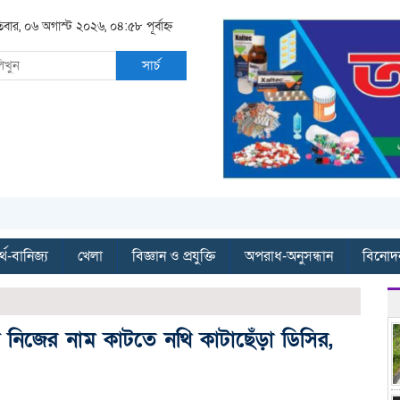
িবার, ০৬ অগাস্ট ২০২৬, ০৪:৫৮ পূর্বাহ্ন
সার্চ
্থ-বানিজ্য
খেলা
বিজ্ঞান ও প্রযুক্তি
অপরাধ-অনুসন্ধান
বিনোদ
নিজের নাম কাটতে নথি কাটাছেঁড়া ডিসির,