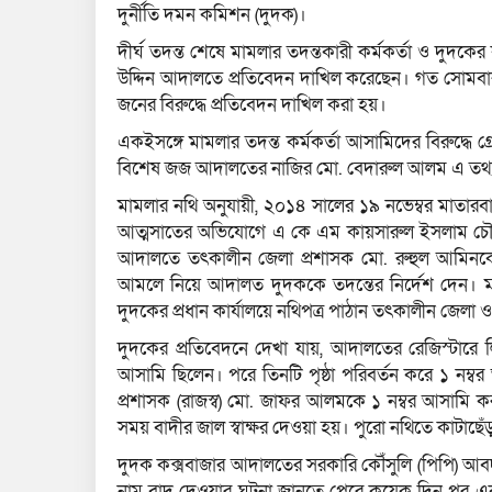
দুর্নীতি দমন কমিশন (দুদক)।
দীর্ঘ তদন্ত শেষে মামলার তদন্তকারী কর্মকর্তা ও দুদকে
উদ্দিন আদালতে প্রতিবেদন দাখিল করেছেন। গত সোমবার
জনের বিরুদ্ধে প্রতিবেদন দাখিল করা হয়।
একইসঙ্গে মামলার তদন্ত কর্মকর্তা আসামিদের বিরুদ্ধে 
বিশেষ জজ আদালতের নাজির মো. বেদারুল আলম এ তথ্য 
মামলার নথি অনুযায়ী, ২০১৪ সালের ১৯ নভেম্বর মাতারবাড়ী 
আত্মসাতের অভিযোগে এ কে এম কায়সারুল ইসলাম চৌধুরী
আদালতে তৎকালীন জেলা প্রশাসক মো. রুহুল আমিনকে 
আমলে নিয়ে আদালত দুদককে তদন্তের নির্দেশ দেন। ম
দুদকের প্রধান কার্যালয়ে নথিপত্র পাঠান তৎকালীন জেল
দুদকের প্রতিবেদনে দেখা যায়, আদালতের রেজিস্টারে 
আসামি ছিলেন। পরে তিনটি পৃষ্ঠা পরিবর্তন করে ১ নম্
প্রশাসক (রাজস্ব) মো. জাফর আলমকে ১ নম্বর আসাম
সময় বাদীর জাল স্বাক্ষর দেওয়া হয়। পুরো নথিতে কাটাছ
দুদক কক্সবাজার আদালতের সরকারি কৌঁসুলি (পিপি) আবদ
নাম বাদ দেওয়ার ঘটনা জানতে পেরে কয়েক দিন পর এক