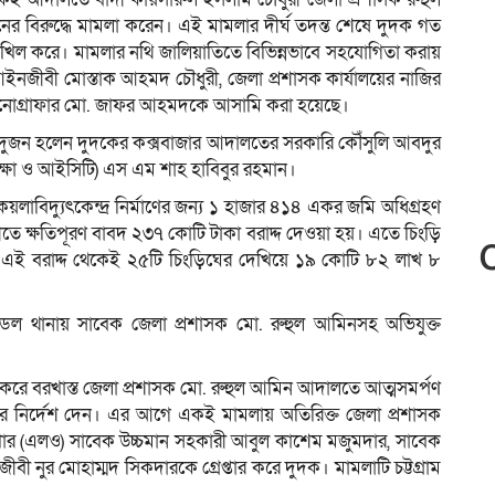
বিরুদ্ধে মামলা করেন। এই মামলার দীর্ঘ তদন্ত শেষে দুদক গত
দাখিল করে। মামলার নথি জালিয়াতিতে বিভিন্নভাবে সহযোগিতা করায়
ইনজীবী মোস্তাক আহমদ চৌধুরী, জেলা প্রশাসক কার্যালয়ের নাজির
টেনোগ্রাফার মো. জাফর আহমদকে আসামি করা হয়েছে।
দুজন হলেন দুদকের কক্সবাজার আদালতের সরকারি কৌঁসুলি আবদুর
িক্ষা ও আইসিটি) এস এম শাহ হাবিবুর রহমান।
লাবিদ্যুৎকেন্দ্র নির্মাণের জন্য ১ হাজার ৪১৪ একর জমি অধিগ্রহণ
তে ক্ষতিপূরণ বাবদ ২৩৭ কোটি টাকা বরাদ্দ দেওয়া হয়। এতে চিংড়ি
া। এই বরাদ্দ থেকেই ২৫টি চিংড়িঘের দেখিয়ে ১৯ কোটি ৮২ লাখ ৮
েল থানায় সাবেক জেলা প্রশাসক মো. রুহুল আমিনসহ অভিযুক্ত
করে বরখাস্ত জেলা প্রশাসক মো. রুহুল আমিন আদালতে আত্মসমর্পণ
র নির্দেশ দেন। এর আগে একই মামলায় অতিরিক্ত জেলা প্রশাসক
শাখার (এলও) সাবেক উচ্চমান সহকারী আবুল কাশেম মজুমদার, সাবেক
নুর মোহাম্মদ সিকদারকে গ্রেপ্তার করে দুদক। মামলাটি চট্টগ্রাম