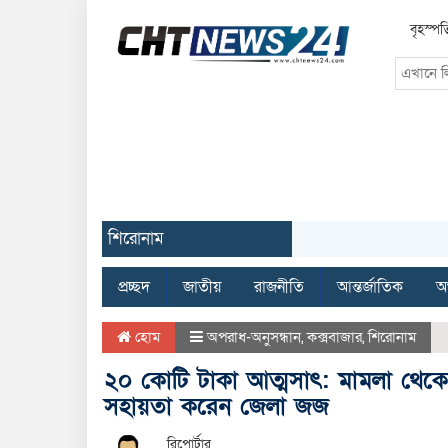
বৃহস্পত
শিরোনাম
প্রচ্ছদ
জাতীয়
রাজনীতি
আন্তর্জাতিক
অর
হোম
অপরাধ-অনুসন্ধান
,
কক্সবাজার
,
শিরোনাম
২০ কোটি টাকা আত্মসাৎ: মামলা থেকে 
সহায়তা করেন জেলা জজ
রিপোর্টার