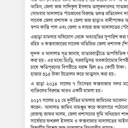
আমিন, জেলা জজ সাদিকুল ইসলাম তালুকদারসহ সাতজনের 
সোমবার আদালতে পাঁচজনের বিরুদ্ধে তদন্ত প্রতিবেদন 
সাবেক জেলা প্রশাসক ও জেলা জজ ছাড়াও বাদীপক্ষের আ
স্বপন কান্তি পাল এবং জেলা ও দায়রা জজ আদালতের স্
এছাড়া মামলার অভিযোগ থেকে অব্যাহতির সুপারিশ করা 
রহিম ও কক্সবাজারের সাবেক অতিরিক্ত জেলা প্রশাসক (শ
দুদক ও আদালত সূত্র জানায়, মাতারবাড়ীতে তাপভিত্তিক কয়
করা হয়। এর মধ্যে চিংড়ি, ঘরবাড়িসহ অবকাঠামোর বিপরী
চাষে ক্ষতিপূরণের বিপরীতে বরাদ্দ ছিল ৪৬ কোটি টাক
হাজার ৩১৫ টাকা উত্তোলন করে আত্মসাৎ করা হয়।
এ ছাড়া ২০১৪ সালের ৭ ডিসেম্বর কক্সবাজার সদর মড
ব্যক্তিদের বিরুদ্ধে আরও একটি মামলা হয়।
২০১৭ সালের ২২ মে দুর্নীতির মামলায় জামিনের আবেদন 
করেন। আদালত জামিন নামঞ্জুর করে কারাগারে পাঠানো
(রাজস্ব) জাফর আলম, জেলা প্রশাসনের ভূমি অধিগ্রহণ 
সার্ভেয়ার ফখরুল ইসলাম ও কক্সবাজার আদালতের আইনজীবী 
বিভাগীয় বিশেষ জজ আদালতে বিচারাধীন রয়েছে।