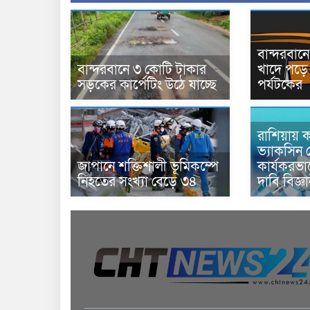
বান্দরবা
বান্দরবানে ৩ কোটি টাকার
খাদে পড়ে 
সড়কের কার্পেটিং উঠে যাচ্ছে
পর্যটকের
রাশিয়ায় ক
ভ্যাকসিন 
জাপানে শক্তিশালী ভূমিকম্পে
কার্যকরভ
নিহতের সংখ্যা বেড়ে ৩৪
দাবি বিজ্ঞ