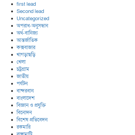
first lead
Second lead
Uncategorized
অপরাধ-অনুসন্ধান
অর্থ-বানিজ্য
আন্তর্জাতিক
কক্সবাজার
খাগড়াছড়ি
খেলা
চট্রগ্রাম
জাতীয়
পর্যটন
বান্দরবান
বাংলাদেশ
বিজ্ঞান ও প্রযুক্তি
বিনোদন
বিশেষ প্রতিবেদন
রকমারি
রাঙ্গামাটি