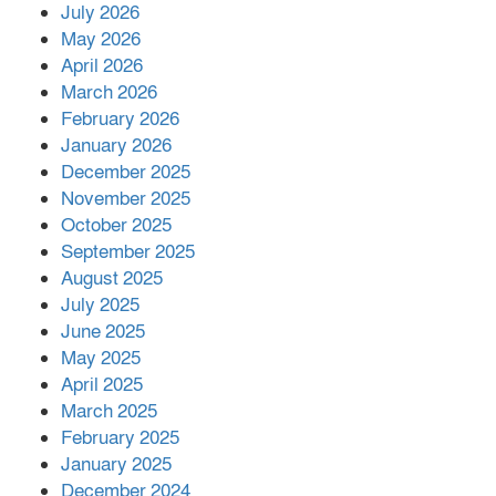
July 2026
রাশিয়ায় ক্যানসারের ভ্যাকসিন রোগীর
May 2026
শরীরে কার্যকরভাবে কাজ করছে, দাবি
April 2026
বিজ্ঞানীর
March 2026
February 2026
কাপ্তাই প্রেস ক্লাবের সভাপতি মাহফুজ,
January 2026
সম্পাদক রিপন মারমা নির্বাচিত
December 2025
November 2025
October 2025
মালয়েশিয়ার প্রধানমন্ত্রীকে চিঠি দেয়ার
September 2025
পর ফোন তারেক রহমানের,গ্যাস সঙ্কট
মোকাবিলায় সহায়তার আশ্বাস
August 2025
July 2025
June 2025
২২১ কোটি টাকা বেড়েছে রেলের আয়,
কীভাবে?
May 2025
April 2025
March 2025
এক বিলিয়ন ডলার বিনিয়োগ হবে
February 2025
আনোয়ারায়
January 2025
December 2024