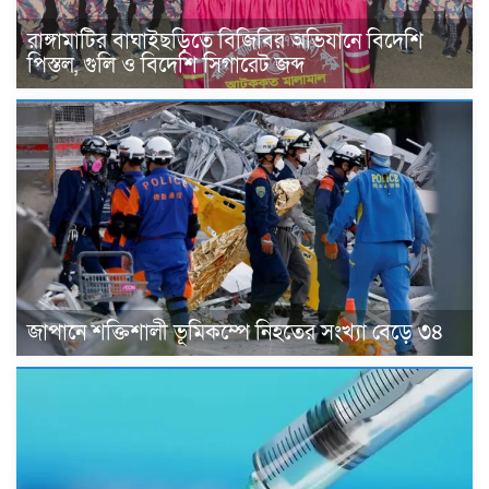
রাঙ্গামাটির বাঘাইছড়িতে বিজিবির অভিযানে বিদেশি
পিস্তল, গুলি ও বিদেশি সিগারেট জব্দ
জাপানে শক্তিশালী ভূমিকম্পে নিহতের সংখ্যা বেড়ে ৩৪