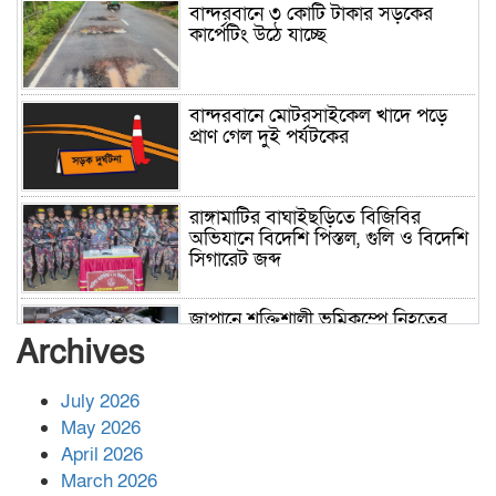
বান্দরবানে ৩ কোটি টাকার সড়কের
কার্পেটিং উঠে যাচ্ছে
বান্দরবানে মোটরসাইকেল খাদে পড়ে
প্রাণ গেল দুই পর্যটকের
রাঙ্গামাটির বাঘাইছড়িতে বিজিবির
অভিযানে বিদেশি পিস্তল, গুলি ও বিদেশি
সিগারেট জব্দ
জাপানে শক্তিশালী ভূমিকম্পে নিহতের
সংখ্যা বেড়ে ৩৪
Archives
July 2026
রাশিয়ায় ক্যানসারের ভ্যাকসিন রোগীর
May 2026
শরীরে কার্যকরভাবে কাজ করছে, দাবি
April 2026
বিজ্ঞানীর
March 2026