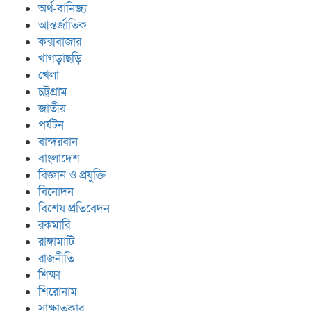
অর্থ-বানিজ্য
আন্তর্জাতিক
কক্সবাজার
খাগড়াছড়ি
খেলা
চট্রগ্রাম
জাতীয়
পর্যটন
বান্দরবান
বাংলাদেশ
বিজ্ঞান ও প্রযুক্তি
বিনোদন
বিশেষ প্রতিবেদন
রকমারি
রাঙ্গামাটি
রাজনীতি
শিক্ষা
শিরোনাম
সাক্ষাতকার