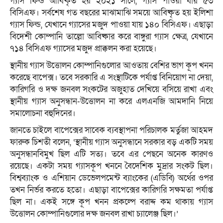
গ্যাস ফিল্ড আবিষ্কৃত হয় ২০২১ সালে, গ্যাস পাওয়া যায় ৫৩
বিসিএফ। সর্বশেষ গত বছরের মাঝামাঝি সময়ে আবিষ্কৃত হয় ইলিশা
গ্যাস ফিল্ড, যেখানে গ্যাসের মজুদ পাওয়া যায় ১৪০ বিসিএফ। এছাড়া
বিদেশী কোম্পানি তাল্লো আবিষ্কার করে বাঙ্গুরা গ্যাস ক্ষেত্র, যেখানে
৭১৪ বিসিএফ গ্যাসের মজুদ প্রাক্কলন করা হয়েছে।
স্থানীয় গ্যাস উত্তোলন কোম্পানিগুলোর আওতায় বেশির ভাগ কূপ খনন
করেছে বাপেক্স। তবে সরকারি এ সংস্থাটিকে পর্যাপ্ত বিনিয়োগ না দেয়া,
কারিগরি ও দক্ষ জনবল সংকটের অজুহাত দেখিয়ে বসিয়ে রাখা এবং
স্থানীয় গ্যাস অনুসন্ধান-উত্তোলন না করে এলএনজি আমদানি নিয়ে
সমালোচনা বহুদিনের।
জানতে চাইলে বাপেক্সের সাবেক ব্যবস্থাপনা পরিচালক মর্তুজা আহমদ
ফারুক চিশতী বলেন, ‘স্থানীয় গ্যাস অনুসন্ধানে সরকার বড় একটি সময়
অনুসন্ধানবিমুখ ছিল এটি সত্য। তবে এর পেছনে অনেক কারণও
রয়েছে। একটা সময় গ্যাসকূপ খননে বৈদেশিক মুদ্রার সংকট ছিল।
বিশ্বব্যাংক ও এশিয়ান ডেভেলপমেন্ট ব্যাংকের (এডিবি) অর্থের ওপর
তখন নির্ভর করতে হতো। এছাড়া বাপেক্সের কারিগরি সক্ষমতা পর্যাপ্ত
ছিল না। একই সঙ্গে কূপ খনন প্রকল্পে বরাদ্দ কম থাকায় গ্যাস
উত্তোলন কোম্পানিগুলোর দক্ষ জনবল রাখা চ্যালেঞ্জ ছিল।’