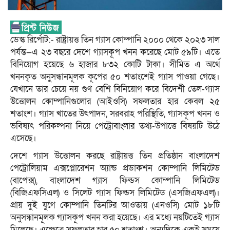
ডেস্ক রির্পোট:- রাষ্ট্রায়ত্ত তিন গ্যাস কোম্পানি ২০০০ থেকে ২০২৩ সাল
পর্যন্ত—এ ২৩ বছরে দেশে গ্যাসকূপ খনন করেছে মোট ৫৯টি। এতে
বিনিয়োগ হয়েছে ৬ হাজার ৮৩২ কোটি টাকা। সীমিত এ অর্থে
খননকৃত অনুসন্ধানমূলক কূপের ৫০ শতাংশেই গ্যাস পাওয়া গেছে।
যেখানে তার চেয়ে নয় গুণ বেশি বিনিয়োগ করে বিদেশী তেল-গ্যাস
উত্তোলন কোম্পানিগুলোর (আইওসি) সফলতার হার কেবল ২৫
শতাংশ। গ্যাস খাতের উৎপাদন, সরবরাহ পরিস্থিতি, গ্যাসকূপ খনন ও
ভবিষ্যৎ পরিকল্পনা নিয়ে পেট্রোবাংলার তথ্য-উপাত্তে বিষয়টি উঠে
এসেছে।
দেশে গ্যাস উত্তোলন করছে রাষ্ট্রায়ত্ত তিন প্রতিষ্ঠান বাংলাদেশ
পেট্রোলিয়াম এক্সপ্লোরেশন অ্যান্ড প্রডাকশন কোম্পানি লিমিটেড
(বাপেক্স), বাংলাদেশ গ্যাস ফিল্ডস কোম্পানি লিমিটেড
(বিজিএফসিএল) ও সিলেট গ্যাস ফিল্ডস লিমিটেড (এসজিএফএল)।
প্রায় দুই যুগে কোম্পানি তিনটির আওতায় (এনওসি) মোট ১৮টি
অনুসন্ধানমূলক গ্যাসকূপ খনন করা হয়েছে। এর মধ্যে নয়টিতেই গ্যাস
মিলেছে। এক্ষেত্রে সফলতার হার ৫০ শতাংশ। অন্যদিকে একই সময়ে