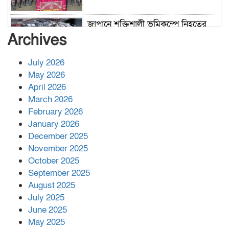
জাপানে শক্তিশালী ভূমিকম্পে নিহতের
সংখ্যা বেড়ে ৩৪
Archives
July 2026
রাশিয়ায় ক্যানসারের ভ্যাকসিন রোগীর
May 2026
শরীরে কার্যকরভাবে কাজ করছে, দাবি
April 2026
বিজ্ঞানীর
March 2026
February 2026
কাপ্তাই প্রেস ক্লাবের সভাপতি মাহফুজ,
January 2026
সম্পাদক রিপন মারমা নির্বাচিত
December 2025
November 2025
October 2025
মালয়েশিয়ার প্রধানমন্ত্রীকে চিঠি দেয়ার
September 2025
পর ফোন তারেক রহমানের,গ্যাস সঙ্কট
মোকাবিলায় সহায়তার আশ্বাস
August 2025
July 2025
June 2025
২২১ কোটি টাকা বেড়েছে রেলের আয়,
কীভাবে?
May 2025