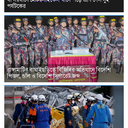
বান্দরবানে মোটরসাইকেল খাদে পড়ে প্রাণ গেল দুই
পর্যটকের
রাঙ্গামাটির বাঘাইছড়িতে বিজিবির অভিযানে বিদেশি
পিস্তল, গুলি ও বিদেশি সিগারেট জব্দ