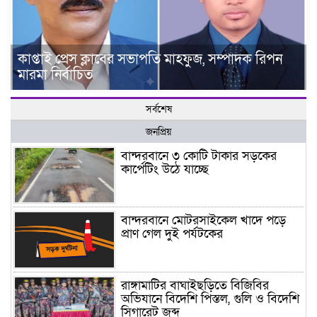
কাপ্তাই প্রেস ক্লাবের সভাপতি মাহফুজ, সম্পাদক রিপন
মারমা নির্বাচিত
সর্বশেষ
জনপ্রিয়
বান্দরবানে ৩ কোটি টাকার সড়কের
কার্পেটিং উঠে যাচ্ছে
বান্দরবানে মোটরসাইকেল খাদে পড়ে
প্রাণ গেল দুই পর্যটকের
রাঙ্গামাটির বাঘাইছড়িতে বিজিবির
অভিযানে বিদেশি পিস্তল, গুলি ও বিদেশি
সিগারেট জব্দ