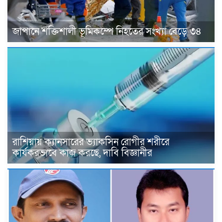
জাপানে শক্তিশালী ভূমিকম্পে নিহতের সংখ্যা বেড়ে ৩৪
রাশিয়ায় ক্যানসারের ভ্যাকসিন রোগীর শরীরে
কার্যকরভাবে কাজ করছে, দাবি বিজ্ঞানীর