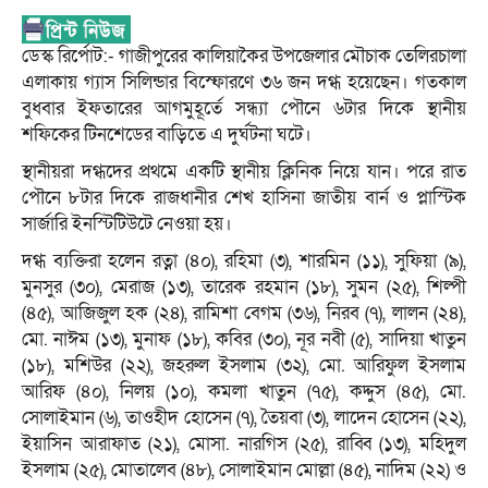
ডেস্ক রির্পোট:- গাজীপুরের কালিয়াকৈর উপজেলার মৌচাক তেলিরচালা
এলাকায় গ্যাস সিলিন্ডার বিস্ফোরণে ৩৬ জন দগ্ধ হয়েছেন। গতকাল
বুধবার ইফতারের আগমুহূর্তে সন্ধ্যা পৌনে ৬টার দিকে স্থানীয়
শফিকের টিনশেডের বাড়িতে এ দুর্ঘটনা ঘটে।
স্থানীয়রা দগ্ধদের প্রথমে একটি স্থানীয় ক্লিনিক নিয়ে যান। পরে রাত
পৌনে ৮টার দিকে রাজধানীর শেখ হাসিনা জাতীয় বার্ন ও প্লাস্টিক
সার্জারি ইনস্টিটিউটে নেওয়া হয়।
দগ্ধ ব্যক্তিরা হলেন রত্না (৪০), রহিমা (৩), শারমিন (১১), সুফিয়া (৯),
মুনসুর (৩০), মেরাজ (১৩), তারেক রহমান (১৮), সুমন (২৫), শিল্পী
(৪৫), আজিজুল হক (২৪), রামিশা বেগম (৩৬), নিরব (৭), লালন (২৪),
মো. নাঈম (১৩), মুনাফ (১৮), কবির (৩০), নূর নবী (৫), সাদিয়া খাতুন
(১৮), মশিউর (২২), জহরুল ইসলাম (৩২), মো. আরিফুল ইসলাম
আরিফ (৪০), নিলয় (১০), কমলা খাতুন (৭৫), কদ্দুস (৪৫), মো.
সোলাইমান (৬), তাওহীদ হোসেন (৭), তৈয়বা (৩), লাদেন হোসেন (২২),
ইয়াসিন আরাফাত (২১), মোসা. নারগিস (২৫), রাব্বি (১৩), মহিদুল
ইসলাম (২৫), মোতালেব (৪৮), সোলাইমান মোল্লা (৪৫), নাদিম (২২) ও