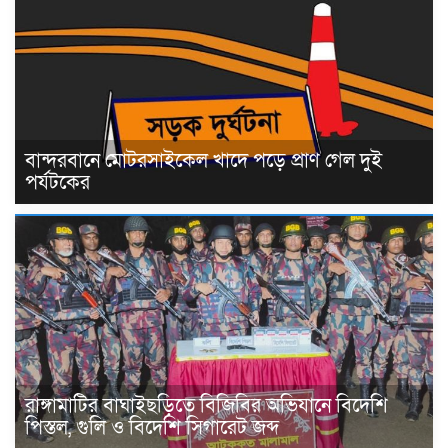
বান্দরবানে মোটরসাইকেল খাদে পড়ে প্রাণ গেল দুই
পর্যটকের
রাঙ্গামাটির বাঘাইছড়িতে বিজিবির অভিযানে বিদেশি
পিস্তল, গুলি ও বিদেশি সিগারেট জব্দ