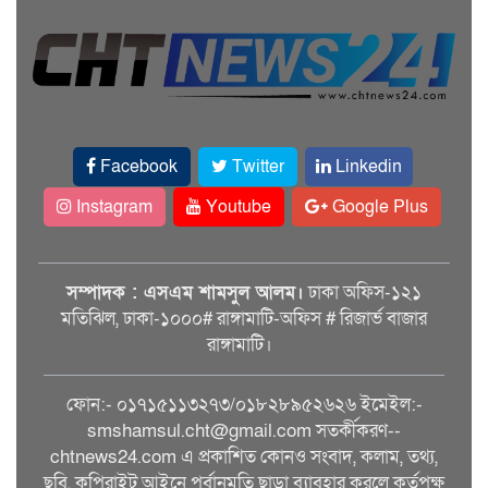
Facebook
Twitter
Linkedin
Instagram
Youtube
Google Plus
সম্পাদক : এসএম শামসুল আলম।
ঢাকা অফিস-১২১
মতিঝিল, ঢাকা-১০০০# রাঙ্গামাটি-অফিস # রিজার্ভ বাজার
রাঙ্গামাটি।
ফোন:- ০১৭১৫১১৩২৭৩/০১৮২৮৯৫২৬২৬ ইমেইল:-
smshamsul.cht@gmail.com সতর্কীকরণ--
chtnews24.com এ প্রকাশিত কোনও সংবাদ, কলাম, তথ্য,
ছবি, কপিরাইট আইনে পূর্বানুমতি ছাড়া ব্যাবহার করলে কর্তৃপক্ষ