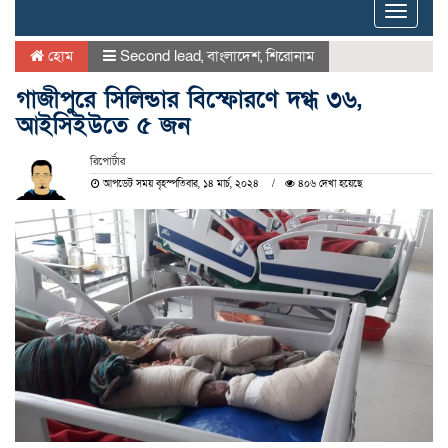
Toggle
naviga
হোম
Second lead
,
বাংলাদেশ
,
শিরোনাম
গাজীপুরে সিলিন্ডার বিস্ফোরণে দগ্ধ ৩৬,
আইসিইউতে ৫ জন
রিপোর্টার
আপডেট সময় বৃহস্পতিবার, ১৪ মার্চ, ২০২৪
৪০৬ দেখা হয়েছে