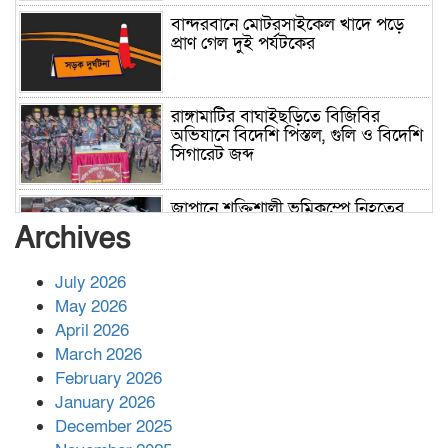
বান্দরবানে মোটরসাইকেল খাদে পড়ে
প্রাণ গেল দুই পর্যটকের
রাঙ্গামাটির বাঘাইছড়িতে বিজিবির
অভিযানে বিদেশি পিস্তল, গুলি ও বিদেশি
সিগারেট জব্দ
জাপানে শক্তিশালী ভূমিকম্পে নিহতের
সংখ্যা বেড়ে ৩৪
Archives
July 2026
রাশিয়ায় ক্যানসারের ভ্যাকসিন রোগীর
May 2026
শরীরে কার্যকরভাবে কাজ করছে, দাবি
April 2026
বিজ্ঞানীর
March 2026
February 2026
কাপ্তাই প্রেস ক্লাবের সভাপতি মাহফুজ,
January 2026
সম্পাদক রিপন মারমা নির্বাচিত
December 2025