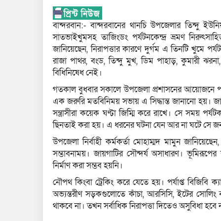
বান্দরবান:- বান্দরবানের থানচি উপজেলার তিন্দু ইউনি
সাতভাইখুমসহ তাজিংডং পর্যটনকেন্দ্র ভ্রমণ নিরুৎসাহিত 
জানিয়েছেন, নিরাপত্তার কারণে দুর্গম এ তিনটি খুমে পর্
রাজা পাথর, বংড, তিন্দু মুখ, ডিম পাহাড়, কুমারী ঝরনা
বিধিনিষেধ নেই।
গতকাল বুধবার সকালে উপজেলা প্রশাসনের আয়োজনে পর্য
এক জরুরি মতবিনিময় সভায় এ সিদ্ধান্ত জানানো হয়। জানা 
সন্ত্রাসীরা কয়েক ঘণ্টা জিম্মি করে রাখে। সে সময় পর
ছিনতাই করা হয়। এ ধরনের ঘটনা যেন আর না ঘটে সে জন্য স
উপজেলা নির্বাহী কর্মকর্তা মোহাম্মদ মামুন জানিয়েছ
সম্ভাবনাময়। জায়গাটির সৌন্দর্য অসাধারণ। ভূমিরূপে
নির্মাণ করা সম্ভব হয়নি।
নৌপথ কিংবা ট্রেকিং করে যেতে হয়। পর্যাপ্ত বিজিবি ক
অভ্যন্তরীণ সড়কগুলোতে কাঁচা, আরসিসি, ইটের সোলিং বা
থাকবে না। তখন সর্বাধিক নিরাপত্তা দিতেও অসুবিধা হবে 