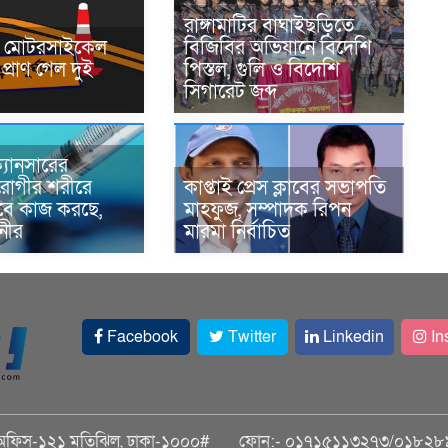
রাঙ্গামাটির বাঘাইছড়িতে
নে মোটরসাইকেল
বিজিবির অভিযানে বিদেশি
প্রাণ গেল দুই
পিস্তল, গুলি ও বিদেশি
সিগারেট জব্দ
্যানসারের
রোগীর শরীরে
কাপ্তাই প্রেস ক্লাবের সভাপতি
াবে কাজ করছে,
মাহফুজ, সম্পাদক রিপন
ানীর
মারমা নির্বাচিত
Facebook
Twitter
Linkedin
In
অফিস-১২১ মতিঝিল, ঢাকা-১০০০#
ফোন:- ০১৭১৫১১৩২৭৩/০১৮২৮