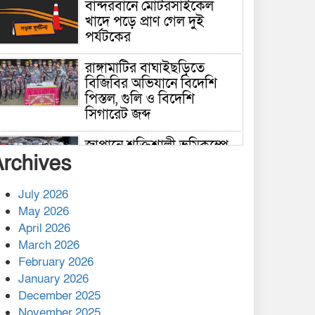
বান্দরবানে মোটরসাইকেল
খাদে পড়ে প্রাণ গেল দুই
পর্যটকের
রাঙ্গামাটির বাঘাইছড়িতে
বিজিবির অভিযানে বিদেশি
পিস্তল, গুলি ও বিদেশি
সিগারেট জব্দ
জাপানে শক্তিশালী ভূমিকম্পে
Archives
নিহতের সংখ্যা বেড়ে ৩৪
July 2026
রাশিয়ায় ক্যানসারের ভ্যাকসিন
May 2026
রোগীর শরীরে কার্যকরভাবে
April 2026
কাজ করছে, দাবি বিজ্ঞানীর
March 2026
February 2026
কাপ্তাই প্রেস ক্লাবের সভাপতি
মাহফুজ, সম্পাদক রিপন মারমা
January 2026
নির্বাচিত
December 2025
November 2025