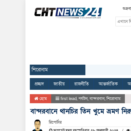
শুক্র
শিরোনাম
প্রচ্ছদ
জাতীয়
রাজনীতি
আন্তর্জাতিক
অর
হোম
first lead
,
পর্যটন
,
বান্দরবান
,
শিরোনাম
বান্দরবানে থানচির তিন খুমে ভ্রমণ নি
রিপোর্টার
আপডেট সময় বৃহস্পতিবার, ২৯ ফেব্রুয়ারী, ২০২৪