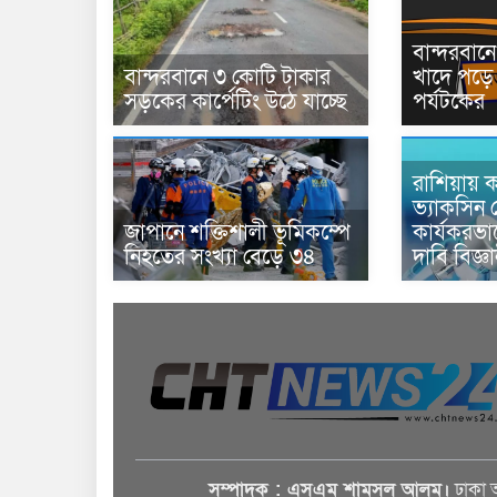
বান্দরবা
বান্দরবানে ৩ কোটি টাকার
খাদে পড়ে 
সড়কের কার্পেটিং উঠে যাচ্ছে
পর্যটকের
রাশিয়ায় ক
ভ্যাকসিন 
জাপানে শক্তিশালী ভূমিকম্পে
কার্যকরভ
নিহতের সংখ্যা বেড়ে ৩৪
দাবি বিজ্ঞ
সম্পাদক : এসএম শামসুল আলম।
ঢাকা 