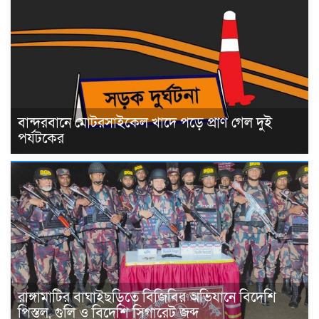
বান্দরবানে মোটরসাইকেল খাদে পড়ে প্রাণ গেল দুই
পর্যটকের
রাঙ্গামাটির বাঘাইছড়িতে বিজিবির অভিযানে বিদেশি
পিস্তল, গুলি ও বিদেশি সিগারেট জব্দ