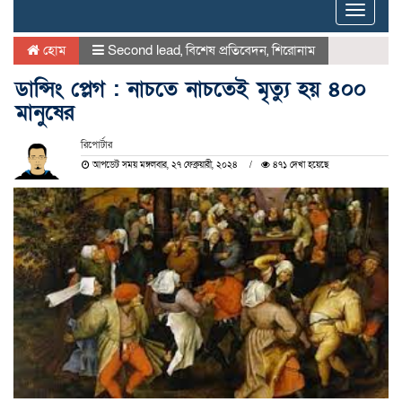
Toggle
naviga
হোম
Second lead
,
বিশেষ প্রতিবেদন
,
শিরোনাম
ডান্সিং প্লেগ : নাচতে নাচতেই মৃত্যু হয় ৪০০
মানুষের
রিপোর্টার
আপডেট সময় মঙ্গলবার, ২৭ ফেব্রুয়ারী, ২০২৪
৪৭১ দেখা হয়েছে