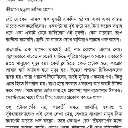
কীভাবে ছড়াল ডান্সিং প্লেগ?
ফ্রউ ট্রোফেয়া নামক এক যুবতী একদিন হঠাৎই একা একা রাস্তায়
নাচতে শুরু করেছিলেন। একঘণ্টা বা দুই ঘণ্টা নয়, টানা কয়েক সপ্তাহ
ধরে একা একাই নেচে যাচ্ছিলেন ওই যুবতী। কেন নাচছেন, তাও
কাউকে বলেননি। ফ্রউ-কে নাচতে দেখে বাকিরাও নাচতে শুরু করেন।
রাতারাতি এক মাসের মধ্য়েই এই নাচ রোগের আকার নেয়।
অক্লান্তভাবে নাচতে নাচতেই মাটিতে লুটিয়ে পড়েন অনেকে। এভাবেই
৪০০ মানুষের মৃত্যু হয়। কেউ ক্লান্তিতে, কেউ স্ট্রোক হয়ে, কারোর
আবার হার্ট অ্যাটাক হয়ে মৃত্যু হয়। উদ্বেগে প্রশাসন চিকিৎসকদের
দ্বারস্থ হয়। তারা পরামর্শ দিয়েছিলেন, নাচই মুক্তির একমাত্র পথ। কিন্তু
এতে হিতে বিপরীত হয়। বাধ্য হয়ে সরকার প্রকাশ্যে নাচ করাই নিষিদ্ধ
করে দেয়। নিষেধাজ্ঞা জারি করা হয় প্রকাশ্যে গান বাজানোর উপরও।
সেপ্টেম্বরের মধ্যে ধীরে ধীরে রোগের প্রকোপ কমতে থাকে।
শুধু স্ট্রাসবার্গেই নয়, পরবর্তী সময়ে জার্মানি, হল্যান্ড ও
সুইৎজ়ারল্যান্ডেও এই রোগ দেখা দেয়, যেখানে সাধারণ মানুষ বিনা
কারণেই নাচতে শুরু করেন। তবে কোথাও রোগ স্ট্রাসবার্গের মতো
মড়কের আকার নেয়নি। কোথা থেকে, কীভাবে এই রোগ ছড়িয়েছিল,