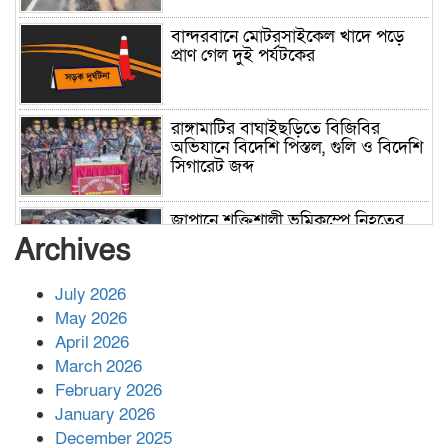
বান্দরবানে মোটরসাইকেল খাদে পড়ে
প্রাণ গেল দুই পর্যটকের
রাঙ্গামাটির বাঘাইছড়িতে বিজিবির
অভিযানে বিদেশি পিস্তল, গুলি ও বিদেশি
সিগারেট জব্দ
জাপানে শক্তিশালী ভূমিকম্পে নিহতের
সংখ্যা বেড়ে ৩৪
Archives
July 2026
রাশিয়ায় ক্যানসারের ভ্যাকসিন রোগীর
May 2026
শরীরে কার্যকরভাবে কাজ করছে, দাবি
April 2026
বিজ্ঞানীর
March 2026
February 2026
কাপ্তাই প্রেস ক্লাবের সভাপতি মাহফুজ,
January 2026
সম্পাদক রিপন মারমা নির্বাচিত
December 2025