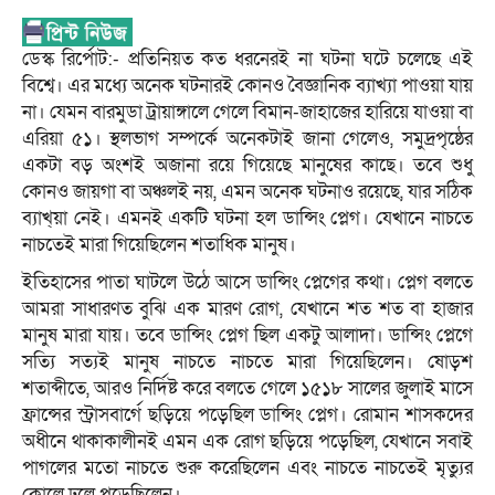
ডেস্ক রির্পোট:- প্রতিনিয়ত কত ধরনেরই না ঘটনা ঘটে চলেছে এই
বিশ্বে। এর মধ্যে অনেক ঘটনারই কোনও বৈজ্ঞানিক ব্যাখ্যা পাওয়া যায়
না। যেমন বারমুডা ট্রায়াঙ্গালে গেলে বিমান-জাহাজের হারিয়ে যাওয়া বা
এরিয়া ৫১। স্থলভাগ সম্পর্কে অনেকটাই জানা গেলেও, সমুদ্রপৃষ্ঠের
একটা বড় অংশই অজানা রয়ে গিয়েছে মানুষের কাছে। তবে শুধু
কোনও জায়গা বা অঞ্চলই নয়, এমন অনেক ঘটনাও রয়েছে, যার সঠিক
ব্যাখ্য়া নেই। এমনই একটি ঘটনা হল ডান্সিং প্লেগ। যেখানে নাচতে
নাচতেই মারা গিয়েছিলেন শতাধিক মানুষ।
ইতিহাসের পাতা ঘাটলে উঠে আসে ডান্সিং প্লেগের কথা। প্লেগ বলতে
আমরা সাধারণত বুঝি এক মারণ রোগ, যেখানে শত শত বা হাজার
মানুষ মারা যায়। তবে ডান্সিং প্লেগ ছিল একটু আলাদা। ডান্সিং প্লেগে
সত্যি সত্যই মানুষ নাচতে নাচতে মারা গিয়েছিলেন। ষোড়শ
শতাব্দীতে, আরও নির্দিষ্ট করে বলতে গেলে ১৫১৮ সালের জুলাই মাসে
ফ্রান্সের স্ট্রাসবার্গে ছড়িয়ে পড়েছিল ডান্সিং প্লেগ। রোমান শাসকদের
অধীনে থাকাকালীনই এমন এক রোগ ছড়িয়ে পড়েছিল, যেখানে সবাই
পাগলের মতো নাচতে শুরু করেছিলেন এবং নাচতে নাচতেই মৃত্যুর
কোলে ঢলে পড়েছিলেন।