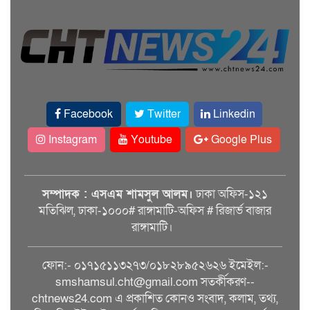
Facebook
Twitter
Linkedin
Instagram
Youtube
Google Plus
সম্পাদক : এসএম শামসুল আলম।
ঢাকা অফিস-১২১
মতিঝিল, ঢাকা-১০০০# রাঙ্গামাটি-অফিস # রিজার্ভ বাজার
রাঙ্গামাটি।
ফোন:- ০১৭১৫১১৩২৭৩/০১৮২৮৯৫২৬২৬ ইমেইল:-
smshamsul.cht@gmail.com সতর্কীকরণ--
chtnews24.com এ প্রকাশিত কোনও সংবাদ, কলাম, তথ্য,