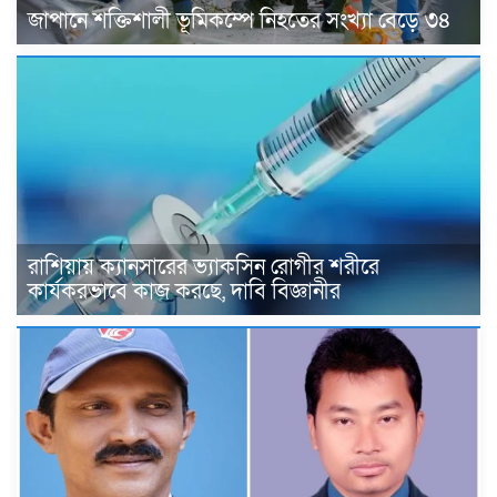
জাপানে শক্তিশালী ভূমিকম্পে নিহতের সংখ্যা বেড়ে ৩৪
রাশিয়ায় ক্যানসারের ভ্যাকসিন রোগীর শরীরে
কার্যকরভাবে কাজ করছে, দাবি বিজ্ঞানীর