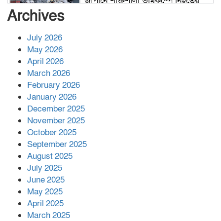
জাপানে শক্তিশালী ভূমিকম্পে নিহতের
সংখ্যা বেড়ে ৩৪
Archives
July 2026
রাশিয়ায় ক্যানসারের ভ্যাকসিন রোগীর
May 2026
শরীরে কার্যকরভাবে কাজ করছে, দাবি
April 2026
বিজ্ঞানীর
March 2026
February 2026
কাপ্তাই প্রেস ক্লাবের সভাপতি মাহফুজ,
January 2026
সম্পাদক রিপন মারমা নির্বাচিত
December 2025
November 2025
October 2025
মালয়েশিয়ার প্রধানমন্ত্রীকে চিঠি দেয়ার
September 2025
পর ফোন তারেক রহমানের,গ্যাস সঙ্কট
মোকাবিলায় সহায়তার আশ্বাস
August 2025
July 2025
June 2025
২২১ কোটি টাকা বেড়েছে রেলের আয়,
কীভাবে?
May 2025
April 2025
March 2025