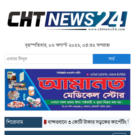
বৃহস্পতিবার, ০৬ অগাস্ট ২০২৬, ০৩:৩২ অপরাহ্ন
সার্চ
শিরোনাম
বান্দরবানে ৩ কোটি টাকার সড়কের কার্পেটিং উঠে যাচ্ছে