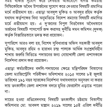
সময় থাকার সুযোগ করে দেওয়ার অভিযোগে বর্ণিত কর্মচারী
সিন্ডিকেটকে অবৈধ উপার্জনের সুযোগ করে দেওয়ার বিষয়টি প্রমাণিত
মর্মে প্রতীয়মাণ হয়। এছাড়া আবদুল মুকিত ও আবদুর রহিম কর্তৃক
যথাযথ কর্তৃপক্ষের বিনা অনুমতিতে বিদেশ ভ্রমণের বিষয়টি প্রমাণিত
মর্মে প্রতীয়মাণ হয়। এ দু’জনের বিপুল বিত্তবৈভব অবৈধভাবে
অর্জনের বিষয়টি পাসপোর্ট জব্দ করাসহ দুর্নীতি দমন কমিশন (দুদক)
কর্তৃক বিস্তারিতভাবে তদন্ত করা প্রয়োজন।
সুপারিশে আরও বলা হয়, বিশেষ সুবিধাপ্রাপ্ত অফিস সহকারী আবদুল
মুকিত, আবদুর রহিম ও হারাধন চন্দ্র পালকে আর্থিক সংশ্লেষবিহীন
শাখায় জরুরি ভিত্তিতে পদায়নের জন্য নোয়াখালী জেলা প্রশাসককে
নির্দেশনা প্রদান করা প্রয়োজন।
এছাড়া কর্মচারীদের বদলি-পদায়নের ক্ষেত্রে মন্ত্রিপরিষদ বিভাগের
জেলা ম্যাজিস্ট্রেসি পরিবীক্ষণ অধিশাখার ২০১৫ সালের ৮ই জুলাই
তারিখের ১৯১ নম্বর স্মারকের নির্দেশনা যথাযথভাবে অনুসরণ না করার
দায় তৎকালীন জেলা প্রশাসক বদরে মুনির ফেরদৌস এড়াতে পারেন
না।
দায়ের হওয়া প্রতিবেদনসহ বিষয়টি তৎকালীন চট্টগ্রাম বিভাগীয়
কমিশনার মো. আবদুল মান্নান ২০১৯ সালের ১৫ই এপ্রিল দুর্নীতি