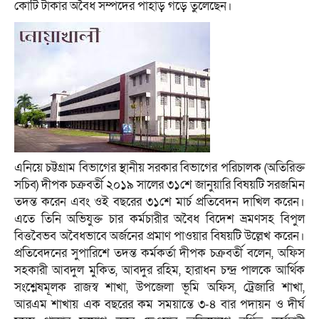
কোটি টাকার অবৈধ সম্পদের পাহাড় গড়ে তুলেছেন।
এনিয়ে চট্টগ্রাম বিভাগের স্থানীয় সরকার বিভাগের পরিচালক (অতিরিক্ত
সচিব) দীপক চক্রবর্তী ২০১৯ সালের ৩১শে জানুয়ারি বিষয়টি সরজমিন
তদন্ত করেন এবং ওই বছরের ৩১শে মার্চ প্রতিবেদন দাখিল করেন।
এতে তিনি অভিযুক্ত চার কর্মচারীর অবৈধ বিদেশ ভ্রমণসহ বিপুল
বিত্তবৈভব অবৈধভাবে অর্জনের প্রমাণ পাওয়ার বিষয়টি উল্লেখ করেন।
প্রতিবেদনের সুপারিশে তদন্ত কর্মকর্তা দীপক চক্রবর্তী বলেন, অফিস
সহকারী আবদুল মুকিত, আবদুর রহিম, হারাধন চন্দ্র পালকে আর্থিক
সংশ্লেষমূলক রাজস্ব শাখা, উপজেলা ভূমি অফিস, ট্রেজারি শাখা,
আরএম শাখায় এক বছরের কম সময়ান্তে ৩-৪ বার পদায়ন ও দীর্ঘ