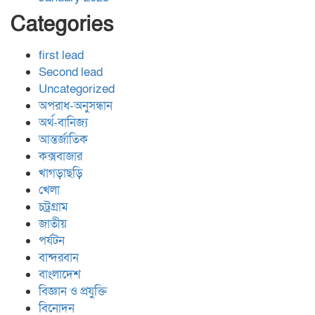
Categories
first lead
Second lead
Uncategorized
অপরাধ-অনুসন্ধান
অর্থ-বানিজ্য
আন্তর্জাতিক
কক্সবাজার
খাগড়াছড়ি
খেলা
চট্রগ্রাম
জাতীয়
পর্যটন
বান্দরবান
বাংলাদেশ
বিজ্ঞান ও প্রযুক্তি
বিনোদন