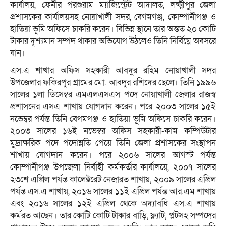
কার্যালয়, ফেনীর পরশুরাম ম্যাজিস্ট্রেট আদালত, লক্ষ্মীপুর জেলা
প্রশাসকের কার্যালয়সহ নোয়াখালী সদর, বেগমগঞ্জ, কোম্পানীগঞ্জ ও
হাতিয়া ভূমি অফিসে চাকরি করেন। বিভিন্ন স্থানে তার অন্তত ২০ কোটি
টাকার দৃশ্যমান সম্পদ থাকার অভিযোগ উঠলেও তিনি নির্বিঘ্নে অবসরে
যান।
এস.এ শাখার অফিস সহকারী আবদুর রহিম নোয়াখালী সদর
উপজেলার ফকিরপুর গ্রামের মো. আবদুর রশিদের ছেলে। তিনি ১৯৯৬
সালের ১লা ডিসেম্বর এমএলএসএস পদে নোয়াখালী জেলার রাজস্ব
প্রশাসনের এসএ শাখায় যোগদান করেন। পরে ২০০৩ সালের ১৫ই
নভেম্বর পর্যন্ত তিনি বেগমগঞ্জ ও হাতিয়া ভূমি অফিসে চাকরি করেন।
২০০৩ সালের ১৬ই নভেম্বর অফিস সহকারী-কাম কম্পিউটার
মুদ্রাক্ষরিক পদে পদোন্নতি পেয়ে তিনি জেলা প্রশাসকের সংস্থাপন
শাখায় যোগদান করেন। পরে ২০০৬ সালের আগস্ট পর্যন্ত
কোম্পানীগঞ্জ উপজেলা নির্বাহী কর্মকর্তার কার্যালয়ে, ২০০৭ সালের
২৩শে এপ্রিল পর্যন্ত কালেক্টরেট নেজারত শাখায়, ২০০৯ সালের এপ্রিল
পর্যন্ত এস.এ শাখায়, ২০১৬ সালের ১১ই এপ্রিল পর্যন্ত আর.এম শাখায়
এবং ২০১৬ সালের ১২ই এপ্রিল থেকে অদ্যাবধি এস.এ শাখায়
কর্মরত আছেন। তার কোটি কোটি টাকার বাড়ি, ফ্ল্যাট, প্লটসহ সম্পদের