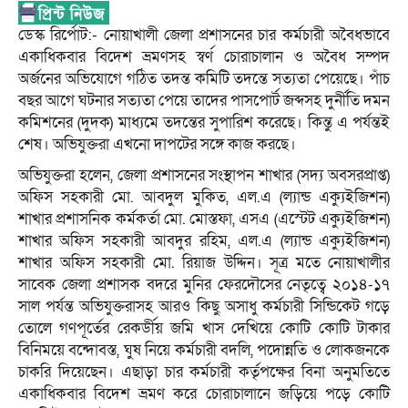
ডেস্ক রির্পোট:- নোয়াখালী জেলা প্রশাসনের চার কর্মচারী অবৈধভাবে
একাধিকবার বিদেশ ভ্রমণসহ স্বর্ণ চোরাচালান ও অবৈধ সম্পদ
অর্জনের অভিযোগে গঠিত তদন্ত কমিটি তদন্তে সত্যতা পেয়েছে। পাঁচ
বছর আগে ঘটনার সত্যতা পেয়ে তাদের পাসপোর্ট জব্দসহ দুর্নীতি দমন
কমিশনের (দুদক) মাধ্যমে তদন্তের সুপারিশ করেছে। কিন্তু এ পর্যন্তই
শেষ। অভিযুক্তরা এখনো দাপটের সঙ্গে কাজ করছে।
অভিযুক্তরা হলেন, জেলা প্রশাসনের সংস্থাপন শাখার (সদ্য অবসরপ্রাপ্ত)
অফিস সহকারী মো. আবদুল মুকিত, এল.এ (ল্যান্ড এক্যুইজিশন)
শাখার প্রশাসনিক কর্মকর্তা মো. মোস্তফা, এসএ (এস্টেট এক্যুইজিশন)
শাখার অফিস সহকারী আবদুর রহিম, এল.এ (ল্যান্ড এক্যুইজিশন)
শাখার অফিস সহকারী মো. রিয়াজ উদ্দিন। সূত্র মতে নোয়াখালীর
সাবেক জেলা প্রশাসক বদরে মুনির ফেরদৌসের নেতৃত্বে ২০১৪-১৭
সাল পর্যন্ত অভিযুক্তরাসহ আরও কিছু অসাধু কর্মচারী সিন্ডিকেট গড়ে
তোলে গণপূর্তের রেকর্ডীয় জমি খাস দেখিয়ে কোটি কোটি টাকার
বিনিময়ে বন্দোবস্ত, ঘুষ নিয়ে কর্মচারী বদলি, পদোন্নতি ও লোকজনকে
চাকরি দিয়েছেন। এছাড়া চার কর্মচারী কর্তৃপক্ষের বিনা অনুমতিতে
একাধিকবার বিদেশ ভ্রমণ করে চোরাচালানে জড়িয়ে পড়ে কোটি