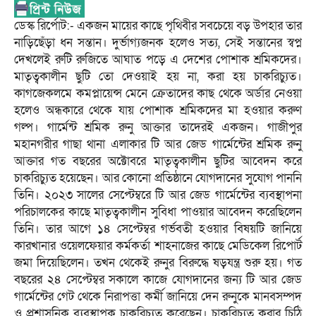
ডেস্ক রির্পোট:- একজন মায়ের কাছে পৃথিবীর সবচেয়ে বড় উপহার তার
নাড়িছেঁড়া ধন সন্তান। দুর্ভাগ্যজনক হলেও সত্য, সেই সন্তানের স্বপ্ন
দেখলেই রুটি রুজিতে আঘাত পড়ে এ দেশের পোশাক শ্রমিকদের।
মাতৃত্বকালীন ছুটি তো দেওয়াই হয় না, করা হয় চাকরিচ্যুত।
কাগজেকলমে কমপ্লায়েন্স মেনে ক্রেতাদের কাছ থেকে অর্ডার নেওয়া
হলেও অন্ধকারে থেকে যায় পোশাক শ্রমিকদের মা হওয়ার করুণ
গল্প। গার্মেন্ট শ্রমিক রুনু আক্তার তাদেরই একজন। গাজীপুর
মহানগরীর গাছা থানা এলাকার টি আর জেড গার্মেন্টের শ্রমিক রুনু
আক্তার গত বছরের অক্টোবরে মাতৃত্বকালীন ছুটির আবেদন করে
চাকরিচ্যুত হয়েছেন। আর কোনো প্রতিষ্ঠানে যোগদানের সুযোগ পাননি
তিনি। ২০২৩ সালের সেপ্টেম্বরে টি আর জেড গার্মেন্টের ব্যবস্থাপনা
পরিচালকের কাছে মাতৃত্বকালীন সুবিধা পাওয়ার আবেদন করেছিলেন
তিনি। তার আগে ১৪ সেপ্টেম্বর গর্ভবতী হওয়ার বিষয়টি জানিয়ে
কারখানার ওয়েলফেয়ার কর্মকর্তা শাহনাজের কাছে মেডিকেল রিপোর্ট
জমা দিয়েছিলেন। তখন থেকেই রুনুর বিরুদ্ধে ষড়যন্ত্র শুরু হয়। গত
বছরের ২৪ সেপ্টেম্বর সকালে কাজে যোগদানের জন্য টি আর জেড
গার্মেন্টের গেট থেকে নিরাপত্তা কর্মী জানিয়ে দেন রুনুকে মানবসম্পদ
ও প্রশাসনিক ব্যবস্থাপক চাকরিচ্যুত করেছেন। চাকরিচ্যুত করার চিঠি