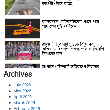
কার্পেটিং উঠে যাচ্ছে
বান্দরবানে মোটরসাইকেল খাদে পড়ে
প্রাণ গেল দুই পর্যটকের
রাঙ্গামাটির বাঘাইছড়িতে বিজিবির
অভিযানে বিদেশি পিস্তল, গুলি ও বিদেশি
সিগারেট জব্দ
জাপানে শক্তিশালী ভূমিকম্পে নিহতের
সংখ্যা বেড়ে ৩৪
Archives
July 2026
রাশিয়ায় ক্যানসারের ভ্যাকসিন রোগীর
May 2026
শরীরে কার্যকরভাবে কাজ করছে, দাবি
April 2026
বিজ্ঞানীর
March 2026
February 2026