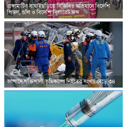
রাঙ্গামাটির বাঘাইছড়িতে বিজিবির অভিযানে বিদেশি
পিস্তল, গুলি ও বিদেশি সিগারেট জব্দ
জাপানে শক্তিশালী ভূমিকম্পে নিহতের সংখ্যা বেড়ে ৩৪