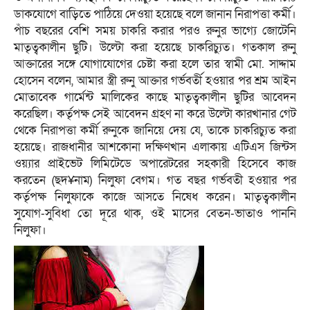
ডাকযোগে বাড়িতে পাঠিয়ে দেওয়া হয়েছে বলে জানান নিরাপত্তা কর্মী।
পাঁচ বছরের বেশি সময় চাকরি করার পরও রুনুর ভাগ্যে জোটেনি
মাতৃত্বকালীন ছুটি। উল্টো করা হয়েছে চাকরিচ্যুত। গতকাল রুনু
আক্তারের সঙ্গে যোগাযোগের চেষ্টা করা হলে তার স্বামী মো. সাদ্দাম
হোসেন বলেন, আমার স্ত্রী রুনু আক্তার গর্ভবর্তী হওয়ার পর শ্রম আইন
মোতাবেক গার্মেন্ট মালিকের কাছে মাতৃত্বকালীন ছুটির আবেদন
করেছিল। কর্তৃপক্ষ সেই আবেদন গ্রহণ না করে উল্টো কারখানার গেট
থেকে নিরাপত্তা কর্মী রুনুকে জানিয়ে দেয় যে, তাকে চাকরিচ্যুত করা
হয়েছে। রাজধানীর আশকোনা দক্ষিণখান এলাকায় এটিএস জিন্টস
ওয়্যার প্রাইভেট লিমিটেডে অপারেটরের সহকারী হিসেবে কাজ
করতেন (ছদ¥নাম) নিলুফা বেগম। গত বছর গর্ভবতী হওয়ার পর
কর্তৃপক্ষ নিলুফাকে কাজে আসতে নিষেধ করেন। মাতৃত্বকালীন
সুযোগ-সুবিধা তো দূরে থাক, ওই মাসের বেতন-ভাতাও পাননি
নিলুফা।