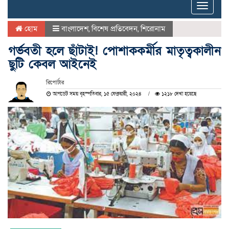
Toggle
naviga
হোম
বাংলাদেশ
,
বিশেষ প্রতিবেদন
,
শিরোনাম
গর্ভবতী হলে ছাঁটাই! পোশাককর্মীর মাতৃত্বকালীন
ছুটি কেবল আইনেই
রিপোর্টার
আপডেট সময় বৃহস্পতিবার, ১৫ ফেব্রুয়ারী, ২০২৪
১২১৮ দেখা হয়েছে