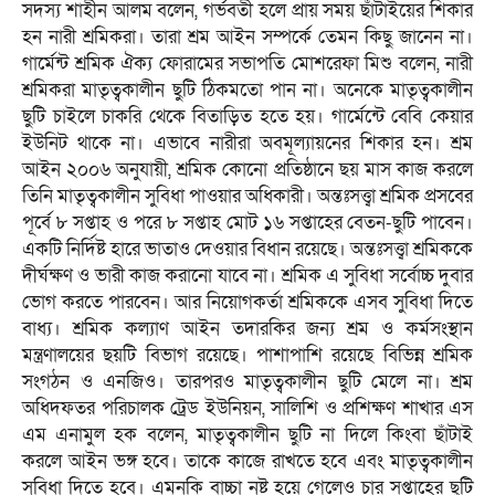
সদস্য শাহীন আলম বলেন, গর্ভবতী হলে প্রায় সময় ছাঁটাইয়ের শিকার
হন নারী শ্রমিকরা। তারা শ্রম আইন সম্পর্কে তেমন কিছু জানেন না।
গার্মেন্ট শ্রমিক ঐক্য ফোরামের সভাপতি মোশরেফা মিশু বলেন, নারী
শ্রমিকরা মাতৃত্বকালীন ছুটি ঠিকমতো পান না। অনেকে মাতৃত্বকালীন
ছুটি চাইলে চাকরি থেকে বিতাড়িত হতে হয়। গার্মেন্টে বেবি কেয়ার
ইউনিট থাকে না। এভাবে নারীরা অবমূল্যায়নের শিকার হন। শ্রম
আইন ২০০৬ অনুযায়ী, শ্রমিক কোনো প্রতিষ্ঠানে ছয় মাস কাজ করলে
তিনি মাতৃত্বকালীন সুবিধা পাওয়ার অধিকারী। অন্তঃসত্ত্বা শ্রমিক প্রসবের
পূর্বে ৮ সপ্তাহ ও পরে ৮ সপ্তাহ মোট ১৬ সপ্তাহের বেতন-ছুটি পাবেন।
একটি নির্দিষ্ট হারে ভাতাও দেওয়ার বিধান রয়েছে। অন্তঃসত্ত্বা শ্রমিককে
দীর্ঘক্ষণ ও ভারী কাজ করানো যাবে না। শ্রমিক এ সুবিধা সর্বোচ্চ দুবার
ভোগ করতে পারবেন। আর নিয়োগকর্তা শ্রমিককে এসব সুবিধা দিতে
বাধ্য। শ্রমিক কল্যাণ আইন তদারকির জন্য শ্রম ও কর্মসংস্থান
মন্ত্রণালয়ের ছয়টি বিভাগ রয়েছে। পাশাপাশি রয়েছে বিভিন্ন শ্রমিক
সংগঠন ও এনজিও। তারপরও মাতৃত্বকালীন ছুটি মেলে না। শ্রম
অধিদফতর পরিচালক ট্রেড ইউনিয়ন, সালিশি ও প্রশিক্ষণ শাখার এস
এম এনামুল হক বলেন, মাতৃত্বকালীন ছুটি না দিলে কিংবা ছাঁটাই
করলে আইন ভঙ্গ হবে। তাকে কাজে রাখতে হবে এবং মাতৃত্বকালীন
সুবিধা দিতে হবে। এমনকি বাচ্চা নষ্ট হয়ে গেলেও চার সপ্তাহের ছুটি