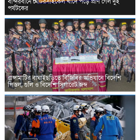
বান্দরবানে মোটরসাইকেল খাদে পড়ে প্রাণ গেল দুই
পর্যটকের
রাঙ্গামাটির বাঘাইছড়িতে বিজিবির অভিযানে বিদেশি
পিস্তল, গুলি ও বিদেশি সিগারেট জব্দ