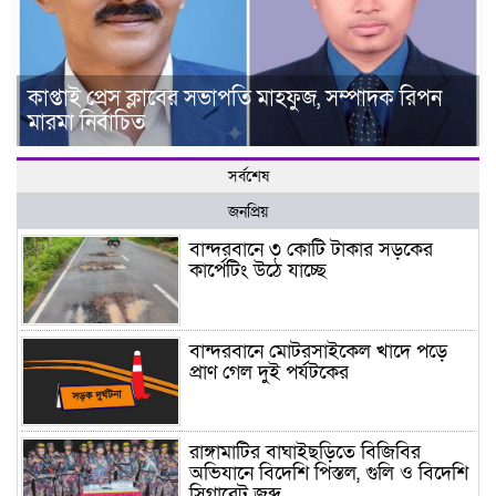
কাপ্তাই প্রেস ক্লাবের সভাপতি মাহফুজ, সম্পাদক রিপন
মারমা নির্বাচিত
সর্বশেষ
জনপ্রিয়
বান্দরবানে ৩ কোটি টাকার সড়কের
কার্পেটিং উঠে যাচ্ছে
বান্দরবানে মোটরসাইকেল খাদে পড়ে
প্রাণ গেল দুই পর্যটকের
রাঙ্গামাটির বাঘাইছড়িতে বিজিবির
অভিযানে বিদেশি পিস্তল, গুলি ও বিদেশি
সিগারেট জব্দ