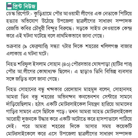
ডেস্ক রির্পোট:- কুড়িগ্রামে পৌর আওয়ামী লীগের এক নেতাকে পিটিয়ে
হত্যার অভিযোগ উঠেছে উপজেলা ছাত্রলীগের সাধারণ সম্পাদক
রেজভি কবির চৌধুরী বিন্দুর বিরুদ্ধে। সড়কে সাইড দেওয়াকে কেন্দ্র
করে এই ঘটনা ঘটেছে বলে প্রাথমিকভাবে জানা গেছে।
শুক্রবার (৯ ফেব্রুয়ারি) সন্ধ্যা ৭টার দিকে শহরের খলিলগঞ্জ বাজার
এলাকায় এ ঘটনা ঘটে।
নিহত শরিফুল ইসলাম সোহান (৪০) পৌরসভার ঘোষপাড়া (হাটির পার)
পৌর আ.লীগের কোষাধ্যক্ষ ছিলেন। এ ছাড়াও তিনি বিভিন্ন ব্যবসার
সঙ্গে জড়িত বলে জানা গেছে।
নিহত সোহানের বন্ধু খন্দকার রেদোয়ান মাহমুদ বলেন, সোহানসহ
আমরা তিন বন্ধু শহরের অভিনন্দন কনভেনশন সেন্টারে সামনে
দাঁড়িয়েছিলাম। হঠাৎ একটি মোটরসাইকেল নিয়ন্ত্রণ হারিয়ে আমাদের
গাড়ির সামনে এসে ছিটকে পড়ে। তখন আমরা আহত মোটরসাইকেল
আরোহী দুজনকে উদ্ধার করে একটি অটোতে করে হাসপাতালে পাঠিয়ে
দেই। পরে আমরা শহরের দিকে আসার সময় কয়েকটি
মোটরসাইকেলে করে এসে উপজেলা ছাত্রলীগের সাধারণ সম্পাদক