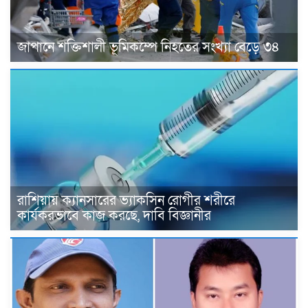
জাপানে শক্তিশালী ভূমিকম্পে নিহতের সংখ্যা বেড়ে ৩৪
রাশিয়ায় ক্যানসারের ভ্যাকসিন রোগীর শরীরে
কার্যকরভাবে কাজ করছে, দাবি বিজ্ঞানীর