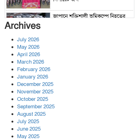
জাপানে শক্তিশালী ভূমিকম্পে নিহতের
সংখ্যা বেড়ে ৩৪
Archives
July 2026
রাশিয়ায় ক্যানসারের ভ্যাকসিন রোগীর
May 2026
শরীরে কার্যকরভাবে কাজ করছে, দাবি
April 2026
বিজ্ঞানীর
March 2026
February 2026
কাপ্তাই প্রেস ক্লাবের সভাপতি মাহফুজ,
January 2026
সম্পাদক রিপন মারমা নির্বাচিত
December 2025
November 2025
October 2025
মালয়েশিয়ার প্রধানমন্ত্রীকে চিঠি দেয়ার
September 2025
পর ফোন তারেক রহমানের,গ্যাস সঙ্কট
মোকাবিলায় সহায়তার আশ্বাস
August 2025
July 2025
June 2025
২২১ কোটি টাকা বেড়েছে রেলের আয়,
কীভাবে?
May 2025