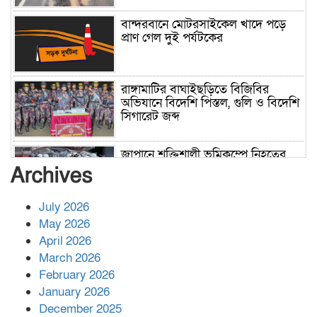
বান্দরবানে মোটরসাইকেল খাদে পড়ে
প্রাণ গেল দুই পর্যটকের
রাঙ্গামাটির বাঘাইছড়িতে বিজিবির
অভিযানে বিদেশি পিস্তল, গুলি ও বিদেশি
সিগারেট জব্দ
জাপানে শক্তিশালী ভূমিকম্পে নিহতের
সংখ্যা বেড়ে ৩৪
Archives
July 2026
রাশিয়ায় ক্যানসারের ভ্যাকসিন রোগীর
May 2026
শরীরে কার্যকরভাবে কাজ করছে, দাবি
April 2026
বিজ্ঞানীর
March 2026
February 2026
কাপ্তাই প্রেস ক্লাবের সভাপতি মাহফুজ,
January 2026
সম্পাদক রিপন মারমা নির্বাচিত
December 2025