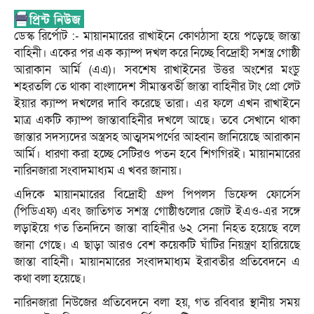
ডেস্ক রির্পোট :- মায়ানমারের রাখাইনে কোণঠাসা হয়ে পড়েছে জান্তা
বাহিনী। একের পর এক ক্যাম্প দখল করে নিচ্ছে বিদ্রোহী সশস্ত্র গোষ্ঠী
আরাকান আর্মি (এএ)। সবশেষ রাখাইনের উত্তর অংশের মংডু
শহরতলি তে থাকা বাংলাদেশ সীমান্তবর্তী জান্তা বাহিনীর টাং প্রো লেট
ইয়ার ক্যাম্প দখলের দাবি করেছে তারা। এর ফলে এখন রাখাইনে
মাত্র একটি ক্যাম্প জান্তাবাহিনীর দখলে আছে। তবে সেখানে থাকা
জান্তার সদস্যদের অস্ত্রসহ আত্মসমপর্ণের আহ্বান জানিয়েছে আরাকান
আর্মি। ধারণা করা হচ্ছে সেটিরও পতন হবে শিগগিরই। মায়ানমারের
নারিনজারা সংবাদমাধ্যম এ খবর জানায়।
এদিকে মায়ানমারের বিদ্রোহী গ্রুপ পিপলস ডিফেন্স ফোর্সেস
(পিডিএফ) এবং জাতিগত সশস্ত্র গোষ্ঠীগুলোর জোট ইএও-এর সঙ্গে
লড়াইয়ে গত তিনদিনে জান্তা বাহিনীর ৬২ সেনা নিহত হয়েছে বলে
জানা গেছে। এ ছাড়া আরও বেশ কয়েকটি ঘাঁটির নিয়ন্ত্রণ হারিয়েছে
জান্তা বাহিনী। মায়ানমারের সংবাদমাধ্যম ইরাবতীর প্রতিবেদনে এ
কথা বলা হয়েছে।
নারিনজারা নিউজের প্রতিবেদনে বলা হয়, গত রবিবার স্থানীয় সময়