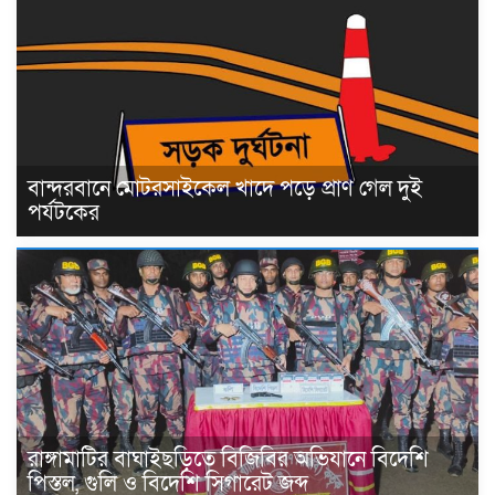
বান্দরবানে মোটরসাইকেল খাদে পড়ে প্রাণ গেল দুই
পর্যটকের
রাঙ্গামাটির বাঘাইছড়িতে বিজিবির অভিযানে বিদেশি
পিস্তল, গুলি ও বিদেশি সিগারেট জব্দ