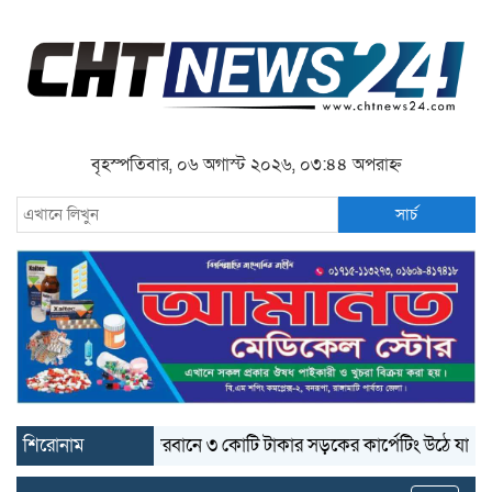
বৃহস্পতিবার, ০৬ অগাস্ট ২০২৬, ০৩:৪৪ অপরাহ্ন
সার্চ
শিরোনাম
বান্দরবানে ৩ কোটি টাকার সড়কের কার্পেটিং উঠে যাচ্ছে
বা