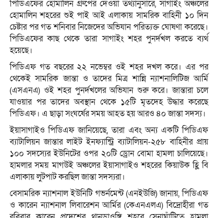
পিডিএফের হোমালিন গ্রুপের দেওয়া তথ্যানুসারে, সাগাইং অঞ্চলের
হোমালিন শহরের শুই পাই আই এলাকায় সামরিক বাহিনী ১০ দিন
চেষ্টার পর গত শনিবার নিজেদের অভিযান পরিত্যক্ত ঘোষণা করেছে।
পিডিএফের কাছ থেকে তারা সাগাইং শহর পুনর্দখল করতে ব্যর্থ
হয়েছে।
পিডিএফ গত বছরের ২২ নভেম্বর ওই শহর দখল করে। এর পর
থেকেই সামরিক জান্তা ও তাদের মিত্র শান্নি ন্যাশনালিটিজ আর্মি
(এসএনএ) ওই শহর পুনর্দখলের অভিযান শুরু করে। জান্তারা চলে
যাওয়ার পর তাদের অবস্থান থেকে ১৫টি মৃতদেহ উদ্ধার করেছে
পিডিএফ। এ ছাড়া সংঘর্ষের সময় আহত হয় আরও ৪০ জান্তা সদস্য।
ইয়াসাগাইও পিডিএফ জানিয়েছে, তারা এবং অন্য একটি পিডিএফ
ব্যাটালিয়ন জান্তার লাইট ইনফ্যান্ট্রি ব্যাটালিয়ন-২৫৮ বাহিনীর প্রায়
১০০ সদস্যের ইউনিটের ওপর ২০টি ড্রোন বোমা হামলা চালিয়েছে।
হামলার সময় মাগউই অঞ্চলের ইয়াসাগাইও শহরের কিয়াউক হ্লি বি
এলাকায় লুটপাট করছিল জান্তা সদস্যরা।
বেসামরিক ন্যাশনাল ইউনিটি গভর্নমেন্ট (এনইউজি) জানায়, পিডিএফ
ও কারেন ন্যাশনাল লিবারেশন আর্মির (কেএনএলএ) বিদ্রোহীরা গত
রবিবার কারেন প্রদেশের থানডাওঙ্গি শহরে সেনাঘাঁটিতে হামলা