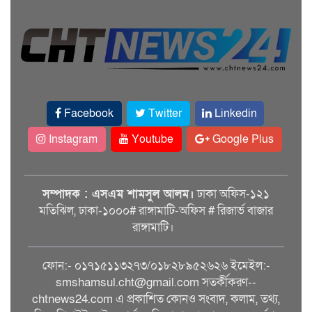
Facebook
Twitter
Linkedin
Instagram
Youtube
Google Plus
সম্পাদক : এসএম শামসুল আলম।
ঢাকা অফিস-১২১
মতিঝিল, ঢাকা-১০০০# রাঙ্গামাটি-অফিস # রিজার্ভ বাজার
রাঙ্গামাটি।
ফোন:- ০১৭১৫১১৩২৭৩/০১৮২৮৯৫২৬২৬ ইমেইল:-
smshamsul.cht@gmail.com সতর্কীকরণ--
chtnews24.com এ প্রকাশিত কোনও সংবাদ, কলাম, তথ্য,