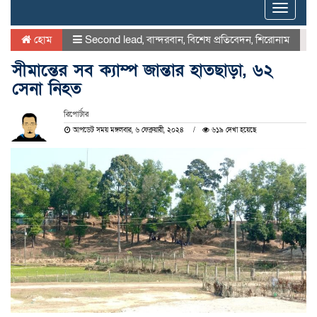
Toggle
naviga
হোম
Second lead
,
বান্দরবান
,
বিশেষ প্রতিবেদন
,
শিরোনাম
সীমান্তের সব ক্যাম্প জান্তার হাতছাড়া, ৬২
সেনা নিহত
রিপোর্টার
আপডেট সময় মঙ্গলবার, ৬ ফেব্রুয়ারী, ২০২৪
৬১৯ দেখা হয়েছে