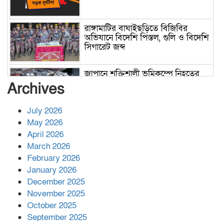
রাঙ্গামাটির বাঘাইছড়িতে বিজিবির
অভিযানে বিদেশি পিস্তল, গুলি ও বিদেশি
সিগারেট জব্দ
জাপানে শক্তিশালী ভূমিকম্পে নিহতের
সংখ্যা বেড়ে ৩৪
Archives
July 2026
রাশিয়ায় ক্যানসারের ভ্যাকসিন রোগীর
May 2026
শরীরে কার্যকরভাবে কাজ করছে, দাবি
April 2026
বিজ্ঞানীর
March 2026
February 2026
কাপ্তাই প্রেস ক্লাবের সভাপতি মাহফুজ,
January 2026
সম্পাদক রিপন মারমা নির্বাচিত
December 2025
November 2025
October 2025
মালয়েশিয়ার প্রধানমন্ত্রীকে চিঠি দেয়ার
September 2025
পর ফোন তারেক রহমানের,গ্যাস সঙ্কট