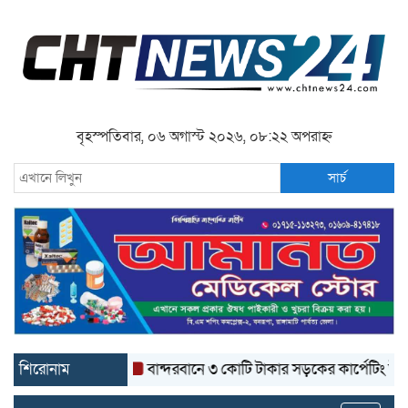
বৃহস্পতিবার, ০৬ অগাস্ট ২০২৬, ০৮:২২ অপরাহ্ন
সার্চ
শিরোনাম
বান্দরবানে ৩ কোটি টাকার সড়কের কার্পেটিং উঠে যাচ্ছ