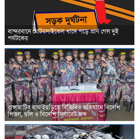
বান্দরবানে মোটরসাইকেল খাদে পড়ে প্রাণ গেল দুই
পর্যটকের
রাঙ্গামাটির বাঘাইছড়িতে বিজিবির অভিযানে বিদেশি
পিস্তল, গুলি ও বিদেশি সিগারেট জব্দ