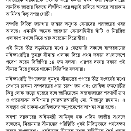
গণতান্ত্রিক সরকারকে উৎখাত করে ক্ষমতা দখল করা মিয়ানমারের
সামরিক জান্তার বিরুদ্ধে দীর্ঘদিন ধরে লড়াই চালিয়ে আসছে আরাকান
আর্মিসহ কিছু সশস্ত্র গোষ্ঠী।
সম্প্রতি বিভিন্ন জায়গায় জান্তার অনুগত সেনাদের পরাজয়ের খবর
আসছে। এমনকি অনেক জায়গায় সেনাবাহিনীর ঘাঁটি ও নিয়ন্ত্রিত
এলাকাও দখলে নিতে শুরু করেছেন বিদ্রোহীরা।
এই নিয়ে তীব্র লড়াইয়ের মধ্যে ৪ ফেব্রুয়ারি সকালে বান্দরবানের
নাইক্ষ্যংছড়ির তুমব্রু সীমান্ত এলাকা দিয়ে প্রথম দফায় বাংলাদেশে
প্রবেশ করেন বিজিপির ১৪ জন সদস্য। এরপর দফায় দফায় ওই
সীমান্ত দিয়ে ঢুকতে থাকেন বিজিপির সদস্যরা।
নাইক্ষ্যংছড়ি উপজেলার ঘুমধুম সীমান্তের ওপারে তীব্র সংঘর্ষের মধ্যে
সেখানে চাকমা সম্প্রদায়ের প্রায় চারশ জন এবং রোহিঙ্গা জনগোষ্ঠীর
কিছু লোক জড়ো হয়েছে বলে জানিয়েছেন কক্সবাজারের শরণার্থী ত্রাণ
ও প্রত্যাবাসন কমিশনার (আরআরআরসি) মো. মিজানুর রহমান। এ
অবস্থায় ওই চাকমা-রোহিঙ্গাদের অনুপ্রবেশের আশঙ্কা করা হচ্ছে।
অবশ্য সরকারের আইনমন্ত্রী আনিসুল হক এদিন জাতীয় সংসদে
বলেছেন, মিয়ানমার সীমান্তের পরিস্থিতি খুবই নিবিড়ভাবে পর্যবেক্ষণ