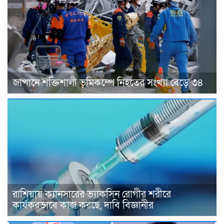
জাপানে শক্তিশালী ভূমিকম্পে নিহতের সংখ্যা বেড়ে ৩৪
রাশিয়ায় ক্যানসারের ভ্যাকসিন রোগীর শরীরে
কার্যকরভাবে কাজ করছে, দাবি বিজ্ঞানীর