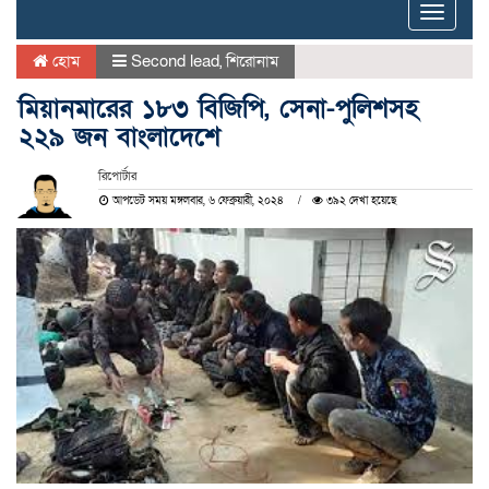
Toggle
naviga
হোম
Second lead
,
শিরোনাম
মিয়ানমারের ১৮৩ বিজিপি, সেনা-পুলিশসহ
২২৯ জন বাংলাদেশে
রিপোর্টার
আপডেট সময় মঙ্গলবার, ৬ ফেব্রুয়ারী, ২০২৪
৩৯২ দেখা হয়েছে