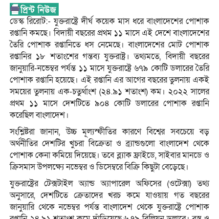
ডেস্ক রিরোট:- যুক্তরাষ্ট্রে দীর্ঘ কয়েক মাস ধরে বাংলাদেশের পোশাক
রপ্তানি কমছে। বিদায়ী বছরের প্রথম ১১ মাসে এই দেশে বাংলাদেশের
তৈরি পোশাক রপ্তানিতে ধস নেমেছে। বাংলাদেশের মোট পোশাক
রপ্তানির ১৮ শতাংশের গন্তব্য যুক্তরাষ্ট্র। তথ্যমতে, বিদায়ী বছরের
জানুয়ারি-নভেম্বর পর্যন্ত ১১ মাসে যুক্তরাষ্ট্রে ৬৭৯ কোটি ডলারের তৈরি
পোশাক রপ্তানি হয়েছে। এই রপ্তানি এর আগের বছরের তুলনায় একই
সময়ের তুলনায় এক-চতুর্থাংশ (২৪.৯১ শতাংশ) কম। ২০২২ সালের
প্রথম ১১ মাসে দেশটিতে ৯০৪ কোটি ডলারের পোশাক রপ্তানি
করেছিল বাংলাদেশ।
সংশ্লিষ্টরা জানান, উচ্চ মূল্যস্ফীতির কারণে বিশ্বের সবচেয়ে বড়
অর্থনীতির দেশটির খুচরা বিক্রেতা ও ব্র্যান্ডগুলো বাংলাদেশ থেকে
পোশাক কেনা কমিয়ে দিয়েছে। তবে ব্ল্যাক ফ্রাইডে, সাইবার মানডে ও
ক্রিসমাস উপলক্ষ্যে নভেম্বর ও ডিসেম্বরে বিক্রি কিছুটা বেড়েছে।
যুক্তরাষ্ট্রের টেক্সটাইল অ্যান্ড অ্যাপারেল অফিসের (ওটেক্সা) তথ্য
অনুসারে, দেশটিতে ক্রেতাদের খরচ কমে যাওয়ায় গত বছরের
জানুয়ারি থেকে নভেম্বর পর্যন্ত বাংলাদেশ থেকে যুক্তরাষ্ট্রে পোশাক
রপ্তানি ২৪.৯১ শতাংশ কমে দাঁড়িয়েছে ৬.৭৯ বিলিয়ন ডলারে। বস্ত্র ও