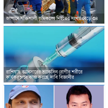
জাপানে শক্তিশালী ভূমিকম্পে নিহতের সংখ্যা বেড়ে ৩৪
রাশিয়ায় ক্যানসারের ভ্যাকসিন রোগীর শরীরে
কার্যকরভাবে কাজ করছে, দাবি বিজ্ঞানীর