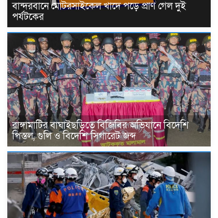
বান্দরবানে মোটরসাইকেল খাদে পড়ে প্রাণ গেল দুই
পর্যটকের
রাঙ্গামাটির বাঘাইছড়িতে বিজিবির অভিযানে বিদেশি
পিস্তল, গুলি ও বিদেশি সিগারেট জব্দ