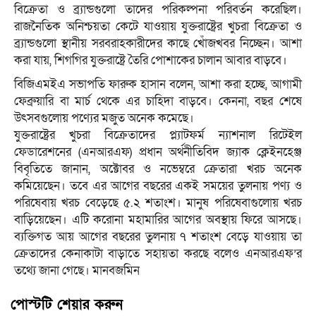
বিক্রেতা ও ব্র্যান্ডগুলো তাদের পরিকল্পনা পরিবর্তন করেছিল।
রাজনৈতিক অনিশ্চয়তা কেটে যাওয়ায় যুক্তরাষ্ট্রের খুচরা বিক্রেতা ও
ব্র্যান্ডগুলো স্থানীয় সরবরাহকারীদের কাছে খোঁজখবর নিচ্ছেন। আশা
করা যায়, শিগগির যুক্তরাষ্ট্রে তৈরি পোশাকের চালান আবার বাড়বে।
বিজিএমইএ সভাপতি ফারুক হাসান বলেন, আশা করা হচ্ছে, আগামী
ফেব্রুয়ারি বা মার্চ থেকে এর চাহিদা বাড়বে। কেননা, বছর শেষে
উৎসবগুলোয় পণ্যের মজুত অনেক কমেছে।
যুক্তরাষ্ট্রের খুচরা বিক্রেতাদের প্ল্যাটফর্ম ন্যাশনাল রিটেইল
ফেডারেশনের (এনআরএফ) প্রধান অর্থনীতিবিদ জ্যাক ক্লেইনহেঞ্জ
বিবৃতিতে জানান, অক্টোবর ও নভেম্বরে ক্রেতারা খরচ অনেক
কমিয়েছেন। তবে এর আগের বছরের একই সময়ের তুলনায় পণ্য ও
পরিষেবায় খরচ বেড়েছে ৫.২ শতাংশ। মানুষ পরিষেবাগুলোয় খরচ
বাড়িয়েছেন। এটি করোনা মহামারির আগের অবস্থায় ফিরে আসছে।
ব্যক্তিগত আয় আগের বছরের তুলনায় ৭ শতাংশ বেড়ে যাওয়ায় তা
ক্রেতাদের কেনাকাটা বাড়াতে সহায়তা করছে বলেও এনআরএফ’র
তথ্যে জানা গেছে। মানবজমিন
পোস্টটি শেয়ার করুন