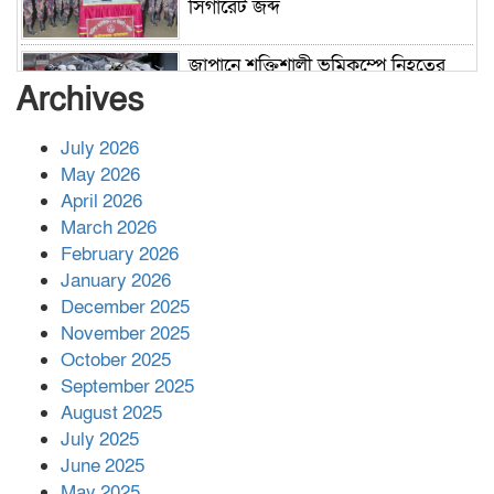
সিগারেট জব্দ
জাপানে শক্তিশালী ভূমিকম্পে নিহতের
সংখ্যা বেড়ে ৩৪
Archives
July 2026
রাশিয়ায় ক্যানসারের ভ্যাকসিন রোগীর
May 2026
শরীরে কার্যকরভাবে কাজ করছে, দাবি
April 2026
বিজ্ঞানীর
March 2026
February 2026
কাপ্তাই প্রেস ক্লাবের সভাপতি মাহফুজ,
January 2026
সম্পাদক রিপন মারমা নির্বাচিত
December 2025
November 2025
October 2025
মালয়েশিয়ার প্রধানমন্ত্রীকে চিঠি দেয়ার
September 2025
পর ফোন তারেক রহমানের,গ্যাস সঙ্কট
মোকাবিলায় সহায়তার আশ্বাস
August 2025
July 2025
June 2025
২২১ কোটি টাকা বেড়েছে রেলের আয়,
কীভাবে?
May 2025