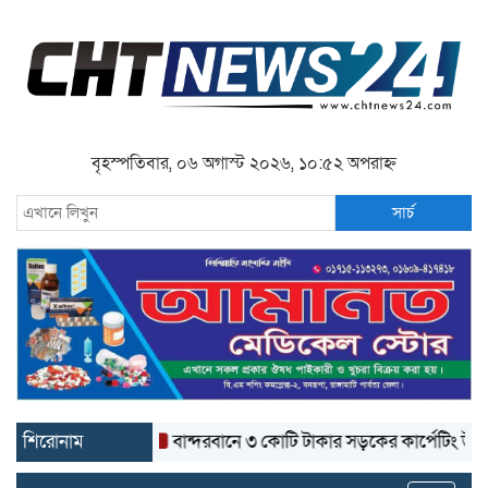
বৃহস্পতিবার, ০৬ অগাস্ট ২০২৬, ১০:৫২ অপরাহ্ন
সার্চ
শিরোনাম
বান্দরবানে ৩ কোটি টাকার সড়কের কার্পেটিং উঠে যাচ্ছে