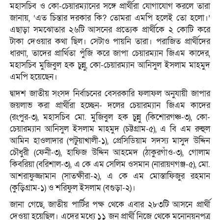
মহাসচিব ও কো-চেয়ারম্যানের সঙ্গে প্রার্থীরা যোগাযোগ করলে তারা
জানায়, ‘এত চিন্তার দরকার কি? তোমরা এমপি হলেই তো হলো।’
এছাড়া সমঝোতার ২৬টি আসনের প্রত্যেক প্রার্থীকে ২ কোটি করে
টাকা দেওয়ার কথা ছিল। সেটাও পায়নি তারা। পরাজিত প্রার্থীদের
ধারণা, তাদের প্রার্থিতা পুঁজি করে জাপা চেয়ারম্যান জিএম কাদের,
মহাসচিব মুজিবুল হক চুন্নু, কো-চেয়ারম্যান আনিসুল ইসলাম মাহমুদ
এমপি হয়েছেন।
দ্বাদশ জাতীয় সংসদ নির্বাচনের বেসরকারি ফলাফল অনুযায়ী জাপার
জয়লাভ করা প্রার্থীরা হচ্ছেন- দলের চেয়ারম্যান জিএম কাদের
(রংপুর-৩), মহাসচিব মো. মুজিবুল হক চুন্নু (কিশোরগঞ্চ-৩), কো-
চেয়ারম্যান আনিসুল ইসলাম মাহমুদ (চট্টগ্রাম-৫), এ বি এম রুহুল
আমিন হাওলাদার (পটুয়াখালী-১), প্রেসিডিয়াম সদস্য মাসুদ উদ্দিন
চৌধুরী (ফেনী-৩), হাফিজ উদ্দিন আহমেদ (ঠাকুরগাঁও-৩), গোলাম
কিবরিয়া (বরিশাল-৩), এ কে এম সেলিম ওসমান (নারায়ণগঞ্জ-৫), মো.
আশরাফুজ্জামান (সাতক্ষীরা-২), এ কে এম মোস্তাফিজুর রহমান
(কুড়িগ্রাম-১) ও শরিফুল ইসলাম (বগুড়া-২)।
জানা গেছে, জাতীয় পার্টির পক্ষ থেকে এবার ২৮৩টি আসনে প্রার্থী
দেওয়া হয়েছিল। এদের মধ্যে ১১ জন প্রার্থী নিজে থেকে মনোনয়নপত্র