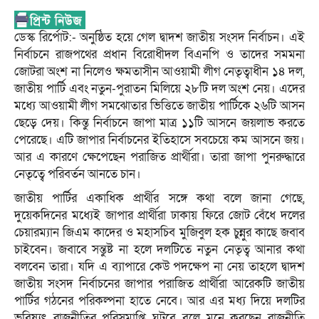
ডেস্ক রির্পোট:- অনুষ্ঠিত হয়ে গেল দ্বাদশ জাতীয় সংসদ নির্বাচন। এই
নির্বাচনে রাজপথের প্রধান বিরোধীদল বিএনপি ও তাদের সমমনা
জোটরা অংশ না নিলেও ক্ষমতাসীন আওয়ামী লীগ নেতৃত্বাধীন ১৪ দল,
জাতীয় পার্টি এবং নতুন-পুরাতন মিলিয়ে ২৮টি দল অংশ নেয়। এদের
মধ্যে আওয়ামী লীগ সমঝোতার ভিত্তিতে জাতীয় পার্টিকে ২৬টি আসন
ছেড়ে দেয়। কিন্তু নির্বাচনে জাপা মাত্র ১১টি আসনে জয়লাভ করতে
পেরেছে। এটি জাপার নির্বাচনের ইতিহাসে সবচেয়ে কম আসনে জয়।
আর এ কারণে ক্ষেপেছেন পরাজিত প্রার্থীরা। তারা জাপা পুনরুদ্ধারে
নেতৃত্বে পরিবর্তন আনতে চান।
জাতীয় পার্টির একাধিক প্রার্থীর সঙ্গে কথা বলে জানা গেছে,
দুয়েকদিনের মধ্যেই জাপার প্রার্থীরা ঢাকায় ফিরে জোট বেঁধে দলের
চেয়ারম্যান জিএম কাদের ও মহাসচিব মুজিবুল হক চুন্নুর কাছে জবাব
চাইবেন। জবাবে সন্তুষ্ট না হলে দলটিতে নতুন নেতৃত্ব আনার কথা
বলবেন তারা। যদি এ ব্যাপারে কেউ পদক্ষেপ না নেয় তাহলে দ্বাদশ
জাতীয় সংসদ নির্বাচনের জাপার পরাজিত প্রার্থীরা আরেকটি জাতীয়
পার্টির গঠনের পরিকল্পনা হাতে নেবে। আর এর মধ্য দিয়ে দলটির
ভবিষ্যৎ রাজনীতির পরিসমাপ্তি ঘটবে বলে মনে করছেন রাজনীতি