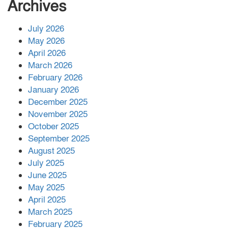
সংখ্যা বেড়ে ৩৪
Archives
July 2026
রাশিয়ায় ক্যানসারের ভ্যাকসিন রোগীর
May 2026
শরীরে কার্যকরভাবে কাজ করছে, দাবি
April 2026
বিজ্ঞানীর
March 2026
February 2026
কাপ্তাই প্রেস ক্লাবের সভাপতি মাহফুজ,
January 2026
সম্পাদক রিপন মারমা নির্বাচিত
December 2025
November 2025
October 2025
মালয়েশিয়ার প্রধানমন্ত্রীকে চিঠি দেয়ার
September 2025
পর ফোন তারেক রহমানের,গ্যাস সঙ্কট
মোকাবিলায় সহায়তার আশ্বাস
August 2025
July 2025
June 2025
২২১ কোটি টাকা বেড়েছে রেলের আয়,
কীভাবে?
May 2025
April 2025
March 2025
এক বিলিয়ন ডলার বিনিয়োগ হবে
February 2025