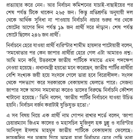
প্রত্যাহার করে নেন। আর নির্বাচন কমিশনের যাচাই-বাছাইয়ের পর
শেষ পর্যন্ত টিকে থাকেন ২৬৫ জন। কিন্তু প্রতিশ্রুতি অনুযায়ী দল
থেকে আর্থিক সুবিধা না পাওয়ায় নির্বাচনি প্রচার শুরুর পর থেকে
ভোটের আগের দিন পর্যন্ত ১৯ জন প্রার্থী সরে দাঁড়ান। শেষ পর্যন্ত
ভোটে ছিলেন ২৪৬ জন প্রার্থী।
নির্বাচনে হেরে যাওয়া প্রার্থী ব্যরিস্টার শামীম হায়দার পাটোয়ারী বলেন,
‘সমঝোতার পর কেন জাপার প্রার্থীরা হেরে গেল এটা আমারও প্রশ্ন।
আমি মনে করি, উত্তরবঙ্গে জাতীয় পার্টিকে দমাতে এমন পদক্ষেপ
নেওয়া হয়েছে। প্রধানমন্ত্রী হয়তো মনে করেছেন, জাতীয় পার্টির প্রার্থীরা
বেশি সংখ্যক জয়ী হয়ে সংসদে গেলে তারা হবে বিরোধীদল। সংসদ
থেকে পদত্যাগ করে সরকারকে বেকায়দায় ফেলতে পারে। সেজন্য
জাপার সঙ্গে আসন সমঝোতা করেও তাদের বিরুদ্ধে নির্বাচনি কৌশল
খাটানো হয়েছে।’ তিনি বলেন, ‘জাতীয় পার্টির নির্বাচনে যাওয়া উচিত
হয়নি। নির্বাচন বর্জন করাটাই যুক্তিযুক্ত হতো।’
এ সব বিষয় নিয়ে এক প্রার্থী নাম গোপন রাখার শর্তে বলেন, ‘জাপা
চেয়ারম্যান জিএম কাদের ও মহাসচিব মুজিবুল হক চুন্নু ও ব্যরিস্টার
আনিসুল ইসলাম মাহমুদ জাতীয় পার্টিকে বেকায়দায় ফেলেছে।
দুয়েকদিন পর ঢাকায় গিয়ে আমরা যারা নির্বাচনে হেরে গেছি তারা