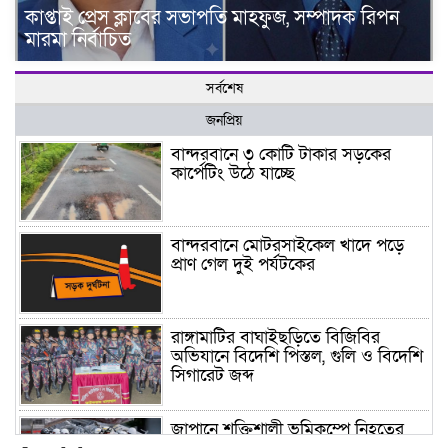
কাপ্তাই প্রেস ক্লাবের সভাপতি মাহফুজ, সম্পাদক রিপন
মারমা নির্বাচিত
সর্বশেষ
জনপ্রিয়
বান্দরবানে ৩ কোটি টাকার সড়কের
কার্পেটিং উঠে যাচ্ছে
বান্দরবানে মোটরসাইকেল খাদে পড়ে
প্রাণ গেল দুই পর্যটকের
রাঙ্গামাটির বাঘাইছড়িতে বিজিবির
অভিযানে বিদেশি পিস্তল, গুলি ও বিদেশি
সিগারেট জব্দ
জাপানে শক্তিশালী ভূমিকম্পে নিহতের