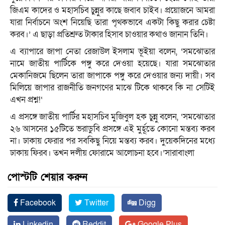
জিএম কাদের ও মহাসচিব চুন্নুর কাছে জবাব চাইব। প্রয়োজনে আমরা
যারা নির্বাচনে অংশ নিয়েছি তারা পৃথকভাবে একটা কিছু করার চেষ্টা
করব।’ এ ছাড়া প্রতিশ্রুত টাকার হিসাব চাওয়ার কথাও জানান তিনি।
এ ব্যাপারে জাপা নেতা রেজাউল ইসলাম ভূইয়া বলেন, ‘সমঝোতার
নামে জাতীয় পার্টিকে পঙ্গু করে দেওয়া হয়েছে। যারা সমঝোতার
মেকানিজমে ছিলেন তারা জাপাকে পঙ্গু করে দেওয়ার জন্য দায়ী। সব
মিলিয়ে জাপার রাজনীতি জনগণের মাঝে টিকে থাকবে কি না সেটিই
এখন প্রশ্ন!‘
এ প্রসঙ্গে জাতীয় পার্টির মহাসচিব মুজিবুল হক চুন্নু বলেন, ‘সমঝোতার
২৬ আসনের ১৫টিতে ভরাডুবি প্রসঙ্গে এই মুর্হূতে কোনো মন্তব্য করব
না। ঢাকায় ফেরার পর সবকিছু নিয়ে মন্তব্য করব। দুয়েকদিনের মধ্যে
ঢাকায় ফিরব। তখন দলীয় ফোরামে আলোচনা হবে।’সারাবাংলা
পোস্টটি শেয়ার করুন
Facebook
Twitter
Digg
Linkedin
Reddit
Google Plus