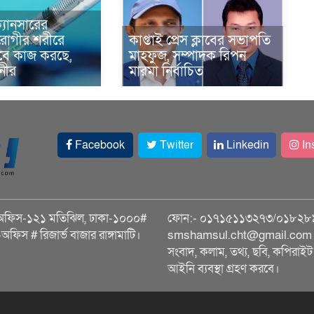
্যানসারের
রোগীর শরীরে
কাপ্তাই প্রেস ক্লাবের সভাপতি
াবে কাজ করছে,
মাহফুজ, সম্পাদক রিপন
ানীর
মারমা নির্বাচিত
Facebook
Twitter
Linkedin
In
অফিস-১২১ মতিঝিল, ঢাকা-১০০০#
ফোন:- ০১৭১৫১১৩২৭৩/০১৮২৮
ি-অফিস # রিজার্ভ বাজার রাঙ্গামাটি।
smshamsul.cht@gmail.com স
সংবাদ, কলাম, তথ্য, ছবি, কপিরাইট 
আইনি ব্যবস্থা গ্রহণ করবে।