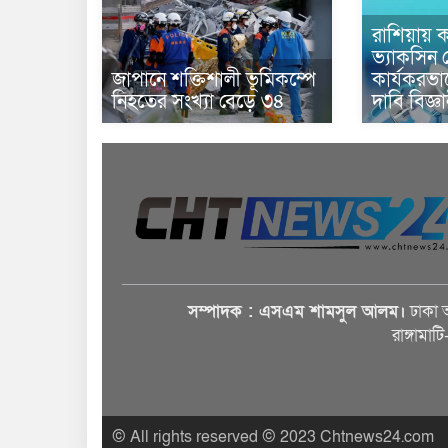
রাশিয়ায় ক
ভ্যাকসিন 
জাপানে শক্তিশালী ভূমিকম্পে
কার্যকরভ
নিহতের সংখ্যা বেড়ে ৩৪
দাবি বিজ্ঞ
সম্পাদক : এসএম শামসুল আলম।
ঢাকা 
রাঙ্গামাট
© All rights reserved © 2023 Chtnews24.com