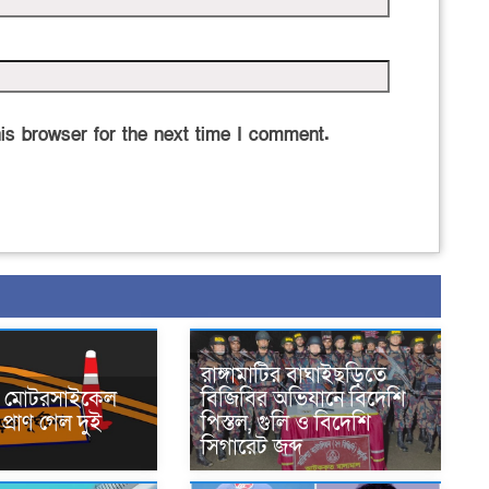
is browser for the next time I comment.
রাঙ্গামাটির বাঘাইছড়িতে
নে মোটরসাইকেল
বিজিবির অভিযানে বিদেশি
প্রাণ গেল দুই
পিস্তল, গুলি ও বিদেশি
সিগারেট জব্দ