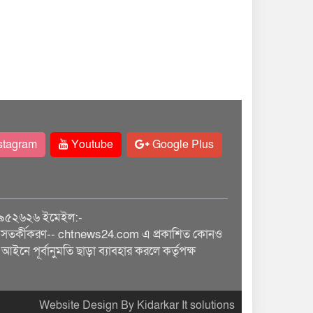
stagram
Youtube
Google Plus
৯৫২৬২৬ ইমেইল:-
তর্কীকরণ-- chtnews24.com এ প্রকাশিত কোনও
আইনে পূর্বানুমতি ছাড়া ব্যাবহার করলে কর্তৃপক্ষ
Website Design By Kidarkar It solutions