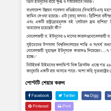
তিনি ইউনূসের রায়ে ক্ষুব্ধ ও গভীরভাবে বিরক্ত।
বাংলাদেশ উন্নয়ন গবেষণা প্রতিষ্ঠানের (বিআইডিএস) ম
জামিন দেওয়া হয়েছে। এটা [রায়] জঘন্য। ব্রিটিশরা রবীন্
এবং একটি রাষ্ট্রদ্রোহমূলক বই ‘লেটারস ফ্রম রাশিয়
আমাদের হয়েছেটা কী?’
নোবেলজয়ী ড. ইউনূসের ৬ মাসের কারাদণ্ডনোবেলজয়ী ড. 
সুইডেনের উপসালা বিশ্ববিদ্যালয়ের শান্তি ও সংঘর্
নোবেলজয়ী মুহাম্মদ ইউনূসকে কারাদণ্ড দিয়েছেন।…৭ 
হচ্ছে।’
নিউইয়র্ক টাইমসের কলামিস্ট নিক ক্রিসটফ এক্সে গত ২৮ ড
জানুয়ারি একটি রায় আসতে পারে। আশা করি, যুক্তরাষ্ট্রের
পোস্টটি শেয়ার করুন
Facebook
Twitter
Digg
Pinterest
Print