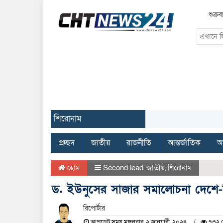
শুক্র
শিরোনাম
প্রচ্ছদ
জাতীয়
রাজনীতি
আন্তর্জাতিক
অর
হোম
Second lead
,
জাতীয়
,
শিরোনাম
ড. ইউনুসের সাজার সমালোচনা দেশে-বিদেশ
রিপোর্টার
আপডেট সময় মঙ্গলবার, ২ জানুয়ারী, ২০২৪
৭৩২ দ