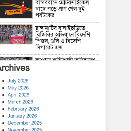
বান্দরবানে মোটরসাইকেল
খাদে পড়ে প্রাণ গেল দুই
পর্যটকের
রাঙ্গামাটির বাঘাইছড়িতে
বিজিবির অভিযানে বিদেশি
পিস্তল, গুলি ও বিদেশি
সিগারেট জব্দ
জাপানে শক্তিশালী ভূমিকম্পে
Archives
নিহতের সংখ্যা বেড়ে ৩৪
July 2026
রাশিয়ায় ক্যানসারের ভ্যাকসিন
May 2026
রোগীর শরীরে কার্যকরভাবে
April 2026
কাজ করছে, দাবি বিজ্ঞানীর
March 2026
February 2026
কাপ্তাই প্রেস ক্লাবের সভাপতি
মাহফুজ, সম্পাদক রিপন মারমা
January 2026
নির্বাচিত
December 2025
November 2025