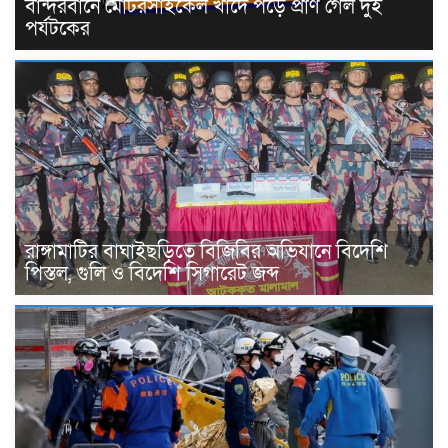
বান্দরবানে মোটরসাইকেল খাদে পড়ে প্রাণ গেল দুই
পর্যটকের
রাঙ্গামাটির বাঘাইছড়িতে বিজিবির অভিযানে বিদেশি
পিস্তল, গুলি ও বিদেশি সিগারেট জব্দ