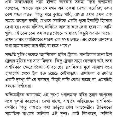
এক সাক্ষাৎকারে প্যান ইন্ডিয়া তারকার তকমা নিয়ে রাশমিকা
বলেছেন, “শুরুতে আমাকে যখন এই তকমা দেওয়া হয়েছিল, তখন
বেশ লজ্জা করত। কিন্তু পরে বুঝতে পারি, আমরা এখন এমন এক
সময়ে অবস্থান করছি, যেখানে সবাইকে একটা পুরো ইন্ডাস্ট্রি হিসেবে
দেখা হয়। এখন বলিউড, টালিউড আলাদা করে দেখা হচ্ছে না। আমি
খুশি, এই ভেদাভেদ কম করার পেছনে আমারও কিছুটা অবদান আছে।
এখন আমার ক্যারিয়ারের দারুণ এক সময় চলছে। এর থেকে আনন্দের
কথা আমার জন্য আর কীই-বা হতে পারে।”
সম্প্রতি মুক্তি পেয়েছে ‘অ্যানিমেল’ ছবির ট্রেলার। রাশমিকার আশা ছিল
ট্রেলার মুক্তির পর সাড়া মিলবে। কিন্তু ট্রেলার সাড়া ফেলেছে বটে, তবে
রাশমিকার ক্ষেত্রে উল্টোটাই হয়েছে। রাশমিকার মুখে সংলাপ শুনে
হাসাহাসি থেকে ট্রল শুরু হয়েছে নেটপাড়ায়। রাশমিকা ও রণবীর
একটি দৃশ্যে কী যে বলছেন, কিছুই নাকি বোঝা যাচ্ছে না, এমনটাই
বলছেন দর্শকেরা।
অভিনেত্রীকে অনেকেই এই দৃশ্যে ‘গোলমাল’ ছবির তুষার কাপুরের
সঙ্গে তুলনা করেছেন। দেখা যাচ্ছে, বাগ্যুদ্ধে জড়িয়েছেন রাশমিকা-
রণবীর। কিন্তু বাগ্যুদ্ধে কথা জড়িয়ে গেল অভিনেত্রীর। রীতিমতো
সামাজিক মাধ্যমে ভাইরাল এই দৃশ্য। কেউ লিখেছেন, “দক্ষিণি