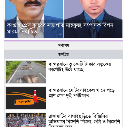
কাপ্তাই প্রেস ক্লাবের সভাপতি মাহফুজ, সম্পাদক রিপন
মারমা নির্বাচিত
সর্বশেষ
জনপ্রিয়
বান্দরবানে ৩ কোটি টাকার সড়কের
কার্পেটিং উঠে যাচ্ছে
বান্দরবানে মোটরসাইকেল খাদে পড়ে
প্রাণ গেল দুই পর্যটকের
রাঙ্গামাটির বাঘাইছড়িতে বিজিবির
অভিযানে বিদেশি পিস্তল, গুলি ও বিদেশি