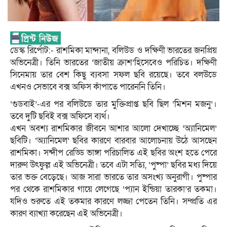
ডেস্ক রির্পোট:- রাশমিকা মান্দানা, বলিউড ও দক্ষিণী ভারতের জনপ্রিয়
অভিনেত্রী। তিনি ভারতের ‘জাতীয় ক্রাশ’হিসেবেও পরিচিত। দক্ষিণী
সিনেমায় তার বেশ কিছু ব্যবসা সফল ছবি রয়েছে। তবে বলউডে
এখনও সেভাবে বক্স অফিস কাঁপাতে পারেননি তিনি।
‘গুডবাই’-এর পর বলিউডে তার মুক্তিপ্রাপ্ত ছবি ছিল ‘মিশন মজনু’।
তবে দুটি ছবিই বক্স অফিসে ব্যর্থ।
এখন অবশ্য রাশমিকার জীবনে আশার আলো দেখাচ্ছে ‘অ্যানিমেল’
ছবিটি। ‘অ্যানিমেল’ ছবির কারণে বারবার আলোচনায় উঠে আসছেন
রাশমিকা। সন্দীপ রেড্ডি ভাঙ্গা পরিচালিত এই ছবির অংশ হতে পেরে
দারুণ উৎফুল্ল এই অভিনেত্রী। তবে এটা সত্যি, ‘পুষ্পা’ ছবির মধ্য দিয়ে
তার ভক্ত বেড়েছে। আজ সারা ভারতে তার অসংখ্য অনুরাগী। পুষ্পার
পর থেকে রাশমিকার গায়ে লেগেছে ‘প্যান ইন্ডিয়া তারকা’র তকমা।
যদিও শুরুতে এই তকমার কারণে লজ্জা পেতেন তিনি। সম্প্রতি এর
কারণ ব্যাখ্যা করেছেন এই অভিনেত্রী।