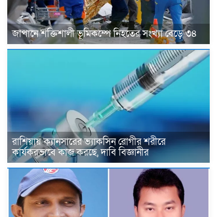
জাপানে শক্তিশালী ভূমিকম্পে নিহতের সংখ্যা বেড়ে ৩৪
রাশিয়ায় ক্যানসারের ভ্যাকসিন রোগীর শরীরে
কার্যকরভাবে কাজ করছে, দাবি বিজ্ঞানীর