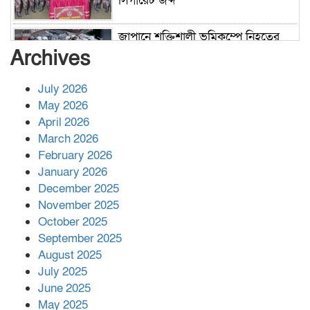
সিগারেট জব্দ
জাপানে শক্তিশালী ভূমিকম্পে নিহতের
সংখ্যা বেড়ে ৩৪
Archives
July 2026
রাশিয়ায় ক্যানসারের ভ্যাকসিন রোগীর
May 2026
শরীরে কার্যকরভাবে কাজ করছে, দাবি
April 2026
বিজ্ঞানীর
March 2026
February 2026
কাপ্তাই প্রেস ক্লাবের সভাপতি মাহফুজ,
January 2026
সম্পাদক রিপন মারমা নির্বাচিত
December 2025
November 2025
October 2025
মালয়েশিয়ার প্রধানমন্ত্রীকে চিঠি দেয়ার
September 2025
পর ফোন তারেক রহমানের,গ্যাস সঙ্কট
মোকাবিলায় সহায়তার আশ্বাস
August 2025
July 2025
June 2025
২২১ কোটি টাকা বেড়েছে রেলের আয়,
কীভাবে?
May 2025