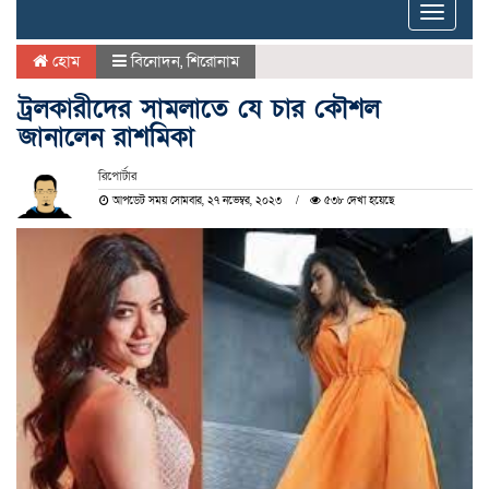
Toggle
naviga
হোম
বিনোদন
,
শিরোনাম
ট্রলকারীদের সামলাতে যে চার কৌশল
জানালেন রাশমিকা
রিপোর্টার
আপডেট সময় সোমবার, ২৭ নভেম্বর, ২০২৩
৫৩৮ দেখা হয়েছে