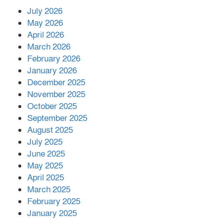
July 2026
রাশিয়ায় ক্যানসারের ভ্যাকসিন রোগীর
May 2026
শরীরে কার্যকরভাবে কাজ করছে, দাবি
April 2026
বিজ্ঞানীর
March 2026
February 2026
কাপ্তাই প্রেস ক্লাবের সভাপতি মাহফুজ,
January 2026
সম্পাদক রিপন মারমা নির্বাচিত
December 2025
November 2025
October 2025
মালয়েশিয়ার প্রধানমন্ত্রীকে চিঠি দেয়ার
September 2025
পর ফোন তারেক রহমানের,গ্যাস সঙ্কট
মোকাবিলায় সহায়তার আশ্বাস
August 2025
July 2025
June 2025
২২১ কোটি টাকা বেড়েছে রেলের আয়,
কীভাবে?
May 2025
April 2025
March 2025
এক বিলিয়ন ডলার বিনিয়োগ হবে
February 2025
আনোয়ারায়
January 2025