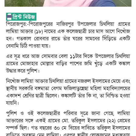
পিরোজপুর:-পিরোজপুরের নাজিরপুর উপজেলার চিথলিয়া গ্রামের
লামিয়া আক্তার (১৮) নামের এক কলেজছাত্রী চার মাস আগে নিখোঁজ
হন। গতকাল রোববার রাতে তাঁর ঘরের সামনের সিঁড়িতে একটি
বেনামি চিঠি পাওয়া যায়।
এর সূত্র ধরে আজ সোমবার বেলা ১১টার দিকে উপজেলার চিথলিয়া
গ্রামের মোজাহার মোল্লার বাড়ির পাশের জমি খুঁড়ে একটি কঙ্কাল
উদ্ধার করে পুলিশ।
নিখোঁজ লামিয়া আক্তার চিথলিয়া গ্রামের নজরুল ইসলামের মেয়ে এবং
স্থানীয় সরকারি বঙ্গমাতা বেগম ফজিলাতুন্নেছা মহিলা মহাবিদ্যালয়ের
একাদশ শ্রেণির ছাত্রী ছিলেন। কঙ্কালটি তাঁর কি না, তা নিশ্চিত হওয়া
যায়নি।
পুলিশ ও ওই কলেজছাত্রীর পরিবার সূত্রে জানা গেছে, লামিয়া
আক্তারের সঙ্গে একই গ্রামের মো. তরিকুল ইসলামের (২২) প্রেমের
সম্পর্ক ছিল। গত বছরের ৩০ মে বিয়ের দাবিতে তরিকুল ইসলামের
বাড়িতে অবস্থান নেন লামিয়া। এরপর স্থানীয় লোকজনের মধ্যস্থতায়