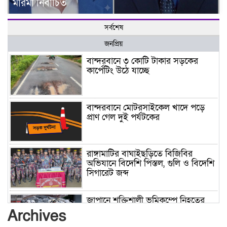
মারমা নির্বাচিত
সর্বশেষ
জনপ্রিয়
বান্দরবানে ৩ কোটি টাকার সড়কের
কার্পেটিং উঠে যাচ্ছে
বান্দরবানে মোটরসাইকেল খাদে পড়ে
প্রাণ গেল দুই পর্যটকের
রাঙ্গামাটির বাঘাইছড়িতে বিজিবির
অভিযানে বিদেশি পিস্তল, গুলি ও বিদেশি
সিগারেট জব্দ
জাপানে শক্তিশালী ভূমিকম্পে নিহতের
সংখ্যা বেড়ে ৩৪
Archives