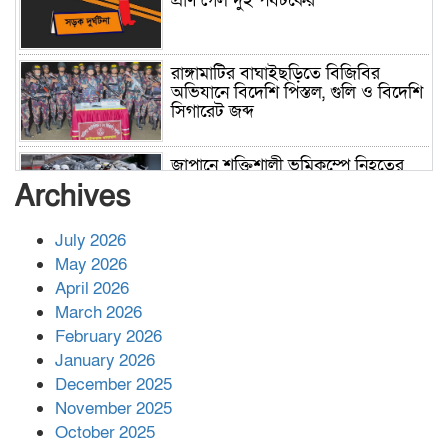
প্রাণ গেল দুই পর্যটকের
রাঙ্গামাটির বাঘাইছড়িতে বিজিবির
অভিযানে বিদেশি পিস্তল, গুলি ও বিদেশি
সিগারেট জব্দ
জাপানে শক্তিশালী ভূমিকম্পে নিহতের
সংখ্যা বেড়ে ৩৪
Archives
July 2026
রাশিয়ায় ক্যানসারের ভ্যাকসিন রোগীর
May 2026
শরীরে কার্যকরভাবে কাজ করছে, দাবি
April 2026
বিজ্ঞানীর
March 2026
February 2026
কাপ্তাই প্রেস ক্লাবের সভাপতি মাহফুজ,
January 2026
সম্পাদক রিপন মারমা নির্বাচিত
December 2025
November 2025
October 2025
মালয়েশিয়ার প্রধানমন্ত্রীকে চিঠি দেয়ার