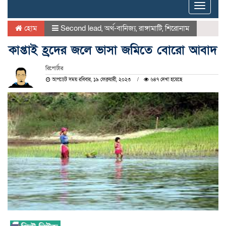
Toggle
naviga
হোম
Second lead
,
অর্থ-বানিজ্য
,
রাঙ্গামাটি
,
শিরোনাম
কাপ্তাই হ্রদের জলে ভাসা জমিতে বোরো আবাদ
রিপোর্টার
আপডেট সময় রবিবার, ১৯ ফেব্রুয়ারী, ২০২৩
৬৪৭ দেখা হয়েছে