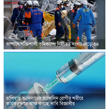
জাপানে শক্তিশালী ভূমিকম্পে নিহতের সংখ্যা বেড়ে ৩৪
রাশিয়ায় ক্যানসারের ভ্যাকসিন রোগীর শরীরে
কার্যকরভাবে কাজ করছে, দাবি বিজ্ঞানীর