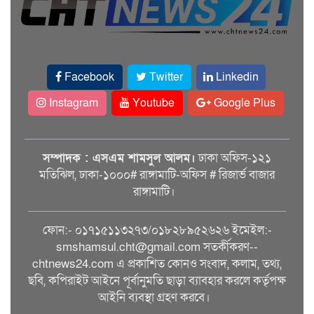
Facebook
Twitter
Linkedin
Instagram
Youtube
Google Plus
সম্পাদক : এসএম শামসুল আলম।
ঢাকা অফিস-১২১
মতিঝিল, ঢাকা-১০০০# রাঙ্গামাটি-অফিস # রিজার্ভ বাজার
রাঙ্গামাটি।
ফোন:- ০১৭১৫১১৩২৭৩/০১৮২৮৯৫২৬২৬ ইমেইল:-
smshamsul.cht@gmail.com সতর্কীকরণ--
chtnews24.com এ প্রকাশিত কোনও সংবাদ, কলাম, তথ্য,
ছবি, কপিরাইট আইনে পূর্বানুমতি ছাড়া ব্যাবহার করলে কর্তৃপক্ষ
আইনি ব্যবস্থা গ্রহণ করবে।