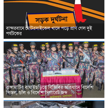
বান্দরবানে মোটরসাইকেল খাদে পড়ে প্রাণ গেল দুই
পর্যটকের
রাঙ্গামাটির বাঘাইছড়িতে বিজিবির অভিযানে বিদেশি
পিস্তল, গুলি ও বিদেশি সিগারেট জব্দ