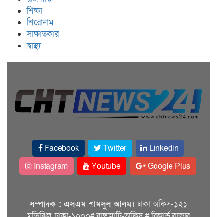
শিক্ষা
শিরোনাম
সাক্ষাতকার
স্বাস্থ্য
Facebook
Twitter
Linkedin
Instagram
Youtube
Google Plus
সম্পাদক : এসএম শামসুল আলম।
ঢাকা অফিস-১২১
মতিঝিল, ঢাকা-১০০০# রাঙ্গামাটি-অফিস # রিজার্ভ বাজার