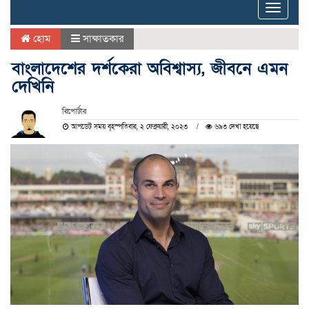
Toggle
naviga
হোম
সাক্ষাতকার
বাংলাদেশের দর্শকেরা অবিশ্বাস্য, জীবনে এমন
দেখিনি
রিপোর্টার
আপডেট সময় বৃহস্পতিবার, ২ ফেব্রুয়ারী, ২০২৩
৬৯৩ দেখা হয়েছে