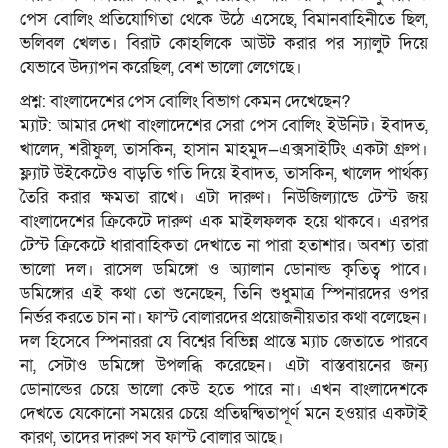
পেস বোলিং প্রতিযোগিতা থেকে উঠে এসেছে, বিমানবাহিনীতে ছিল,
ভলিবল খেলত। বিরাট কোহলিকে আউট করার পর স্যালুট দিয়ে
যেভাবে উদ্যাপন করেছিল, বেশ ভালো লেগেছে।
প্রশ্ন: বাংলাদেশের পেস বোলিং বিভাগ কেমন দেখেছেন?
ম্যাট: আমার দেখা বাংলাদেশের সেরা পেস বোলিং ইউনিট। ইবাদত,
খালেদ, শরীফুল, তাসকিন, হাসান মাহমুদ—এক্সসাইটিং একটা গ্রুপ।
ফ্ল্যাট উইকেটেও বাড়তি গতি দিয়ে ইবাদত, তাসকিন, খালেদ পার্থক্য
তৈরি করার ক্ষমতা রাখে। এটা দারুণ। নিউজিল্যান্ডে টেস্ট জয়
বাংলাদেশের ক্রিকেটে দারুণ এক মাইলফলক হয়ে থাকবে। এরপর
টেস্ট ক্রিকেটে ধারাবাহিকতা দেখাতে না পারা হতাশার। অবশ্য তারা
ভালো দল। রাসেল ডমিঙ্গো ও অ্যালান ডোনাল্ড কৃতিত্ব পাবে।
ডমিঙ্গোর এই কথা তো শুনেছেন, তিনি শুধুমাত্র স্পিনারদের ওপর
নির্ভর করতে চান না। ফাস্ট বোলারদের প্রয়োজনীয়তার কথা বলেছেন।
দল হিসেবে স্পিনাররা যে বিশ্বের বিভিন্ন প্রান্তে ম্যাচ জেতাতে পারবে
না, সেটাও ডমিঙ্গো উপলব্ধি করেছেন। এটা বাস্তবায়নের জন্য
ডোনাল্ডের চেয়ে ভালো কেউ হতে পারে না। এখন বাংলাদেশকে
দেখতে যেকোনো সময়ের চেয়ে প্রতিদ্বন্দ্বিতাপূর্ণ মনে হওয়ার একটাই
কারণ, তাদের দারুণ সব ফাস্ট বোলার আছে।