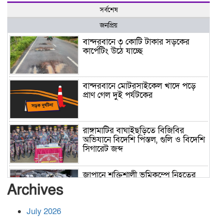
সর্বশেষ
জনপ্রিয়
বান্দরবানে ৩ কোটি টাকার সড়কের
কার্পেটিং উঠে যাচ্ছে
বান্দরবানে মোটরসাইকেল খাদে পড়ে
প্রাণ গেল দুই পর্যটকের
রাঙ্গামাটির বাঘাইছড়িতে বিজিবির
অভিযানে বিদেশি পিস্তল, গুলি ও বিদেশি
সিগারেট জব্দ
জাপানে শক্তিশালী ভূমিকম্পে নিহতের
সংখ্যা বেড়ে ৩৪
Archives
July 2026