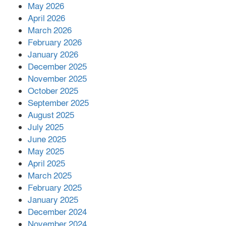
রাশিয়ায় ক্যানসারের ভ্যাকসিন রোগীর
May 2026
শরীরে কার্যকরভাবে কাজ করছে, দাবি
April 2026
বিজ্ঞানীর
March 2026
February 2026
কাপ্তাই প্রেস ক্লাবের সভাপতি মাহফুজ,
January 2026
সম্পাদক রিপন মারমা নির্বাচিত
December 2025
November 2025
October 2025
মালয়েশিয়ার প্রধানমন্ত্রীকে চিঠি দেয়ার
September 2025
পর ফোন তারেক রহমানের,গ্যাস সঙ্কট
মোকাবিলায় সহায়তার আশ্বাস
August 2025
July 2025
June 2025
২২১ কোটি টাকা বেড়েছে রেলের আয়,
কীভাবে?
May 2025
April 2025
March 2025
এক বিলিয়ন ডলার বিনিয়োগ হবে
February 2025
আনোয়ারায়
January 2025
December 2024
November 2024