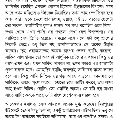
ম্যাট: অবশ্যই মেহেদি হাসান মিরাজ। আন্তর্জাতিক ক্রিকেটে ওর
আবির্ভাব হয়েছিল একজন বোলার হিসেবে, ইংল্যান্ডের বিপক্ষে। মনে
আছে প্রথম ইনিংসে ৬ উইকেট নিয়েছিল। তখন স্কাই স্পোর্টসের হয়ে
কাজ করি। ওকে দেখে ভাবছিলাম, ওয়াও, এই ১৮ বছরের ছেলেটা
তো দারুণ। অ্যালিস্টার কুকও দারুণ সব কথা বলেছিল ওকে নিয়ে।
তখন থেকে এখন পর্যন্ত ওর পথচলা দেখা বেশ উপভোগ্য। ওর
ব্যাটিংয়ে বেশ উন্নতি হয়েছে। সময়ের সঙ্গে সঙ্গে এটা শুধু ভালোর
দিকেই গেছে। শুধু স্কিল নয়, মানসিকভাবেও সে অনেক উন্নতি
করেছে। দুই ওয়ানডেতেই অনেক চাপের ভেতর ব্যাটিং করেছে।
সাকিব আল হাসান তো অবশ্যই আধুনিক গ্রেটদের একজন। কিন্তু ওর
বয়স এখন ৩৫। যখন সাকিব থাকবে না, তখন কারও ওর জায়গাটা
পূরণ করতে হবে। মেহেদির ব্যাটিং অবশ্যই সাকিবের মতো ভালো
হবে না। কিন্তু আমি নিশ্চিত ওর গড় আরও বাড়বে। একসময় সে
সাকিবের অভাব পূরণ করবে। হয়তো ছয়ে ব্যাটিং করবে, তার লক্ষ্য
তাই হওয়া উচিত। বোলিং তো এমনিই ভালো। সে যদি ছয় অথবা
সাতে ব্যাটিং করতে পারে, সেটা বাংলাদেশের জন্য দারুণ হবে।
আরেকজন ইবাদত, সেও আমাকে অনেক মুগ্ধ করেছে। মিরপুরের
উইকেটে তেমন কিছু ছিল না, একটু ভ্যারিয়েবল বাউন্স ছিল। তবু সে
ভারত টপ অর্ডারের সবাইকে ভুগিয়েছে। আর ওর গল্পটাও সুন্দর। ও