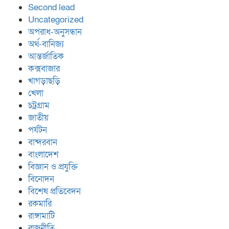
Second lead
Uncategorized
অপরাধ-অনুসন্ধান
অর্থ-বানিজ্য
আন্তর্জাতিক
কক্সবাজার
খাগড়াছড়ি
খেলা
চট্রগ্রাম
জাতীয়
পর্যটন
বান্দরবান
বাংলাদেশ
বিজ্ঞান ও প্রযুক্তি
বিনোদন
বিশেষ প্রতিবেদন
রকমারি
রাঙ্গামাটি
রাজনীতি