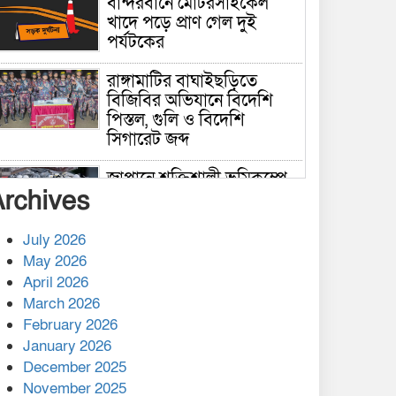
বান্দরবানে মোটরসাইকেল
খাদে পড়ে প্রাণ গেল দুই
পর্যটকের
রাঙ্গামাটির বাঘাইছড়িতে
বিজিবির অভিযানে বিদেশি
পিস্তল, গুলি ও বিদেশি
সিগারেট জব্দ
জাপানে শক্তিশালী ভূমিকম্পে
Archives
নিহতের সংখ্যা বেড়ে ৩৪
July 2026
রাশিয়ায় ক্যানসারের ভ্যাকসিন
May 2026
রোগীর শরীরে কার্যকরভাবে
April 2026
কাজ করছে, দাবি বিজ্ঞানীর
March 2026
February 2026
কাপ্তাই প্রেস ক্লাবের সভাপতি
মাহফুজ, সম্পাদক রিপন মারমা
January 2026
নির্বাচিত
December 2025
November 2025