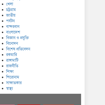
খেলা
চট্রগ্রাম
জাতীয়
পর্যটন
বান্দরবান
বাংলাদেশ
বিজ্ঞান ও প্রযুক্তি
বিনোদন
বিশেষ প্রতিবেদন
রকমারি
রাঙ্গামাটি
রাজনীতি
শিক্ষা
শিরোনাম
সাক্ষাতকার
স্বাস্থ্য