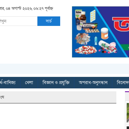
বার, ০৪ অগাস্ট ২০২৬, ০৬:২৭ পূর্বাহ্ন
সার্চ
্থ-বানিজ্য
খেলা
বিজ্ঞান ও প্রযুক্তি
অপরাধ-অনুসন্ধান
বিনোদ
সংঘ