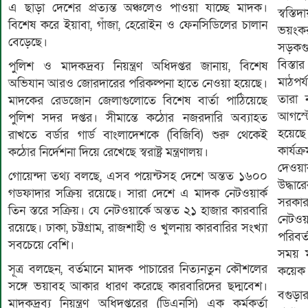
এ ছাড়া দেশের প্রত্যন্ত অঞ্চলেও পাওয়া যাচ্ছে মাদক।
স্বস্ত
বিশেষ করে ইয়াবা, গাঁজা, হেরোইন ও ফেনসিডিলের চালান
ভয়ংকর
বেড়েছে।
সড়কগু
বিস্ত
পুলিশ ও মাদকদ্রব্য নিয়ন্ত্রণ অধিদপ্তর জানায়, বিশেষ
মাঠপর
অভিযান আরও জোরদারের পরিকল্পনা হাতে নেওয়া হয়েছে।
তারা 
মাদকের রেডজোন জেলাগুলোতে বিশেষ বার্তা পাঠিয়েছে
আগস্ট
পুলিশ সদর দপ্তর। সীমান্তে কঠোর নজরদারি অব্যাহত
হয়েছে
রাখতে বর্ডার গার্ড বাংলাদেশকে (বিজিবি) শুরু থেকেই
কার্যক
কঠোর নির্দেশনা দিয়ে রেখেছে স্বরাষ্ট্র মন্ত্রণালয়।
দেওয়া
গোয়েন্দা তথ্য বলছে, এসব পয়েন্টসহ দেশে অন্তত ১৬০০
উদ্ধার
গডফাদার সক্রিয় রয়েছে। সারা দেশে এ মাদক নেটওয়ার্ক
সরকার
তিন স্তরে সক্রিয়। যে নেটওয়ার্কে অন্তত ২১ হাজার কারবারি
নেটওয়
রয়েছে। ঢাকা, চট্টগ্রাম, রাজশাহী ও খুলনায় কারবারির সংখ্যা
পরিবর্
সবচেয়ে বেশি।
সময় ম
সূত্র বলছেন, বর্তমানে মাদক পাচারের নিত্যনতুন কৌশলের
কয়েক 
সঙ্গে ভয়াবহ আকার ধারণ করেছে কারবারিদের ছদ্মবেশ।
বগুড়া
মাদকদ্রব্য নিয়ন্ত্রণ অধিদপ্তরের (ডিএনসি) এক কর্মকর্তা