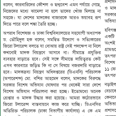
প্রশা
বলেন, কারবারিদের কৌশল ও ছদ্মবেশ এমন পর্যায়ে গেছে,
ও মাদ
নিজেদের মধ্যে ঝামেলা না হলে তাদের খোঁজ মিলছে না
সরকার
সহজে। যা দেশের মাদকের বাজারকে আরও ভয়াবহ রূপ
অভিযা
দিতে পারে বলে শঙ্কা তৈরি হচ্ছে।
হবিগঞ
অপরাধ বিশেষজ্ঞ ও ঢাকা বিশ্ববিদ্যালয়ের সহযোগী অধ্যাপক
একটি 
ড. তৌহিদুল হক বলেন, সমন্বিত উদ্যোগ ও সত্যিকারের
অংশই 
জিরো টলারেন্স বলতে যা বোঝায় রাষ্ট্র সেই পদক্ষেপ না নিলে
গ্রাম
কখনোই মাদক নিয়ন্ত্রণে আসবে না। সীমান্তে প্রযুক্তির
তৎপরত
ব্যবহার বাড়াতে হবে। সেই সঙ্গে সীমান্তে দায়িত্বরত কেউ
বিশেষ
এসব কারবারে জড়িত কি না সে বিষয়ে নজরদারি বাড়াতে
১১ ফেব
হবে। মাদকদ্রব্য নিয়ন্ত্রণ অধিদপ্তরের (ডিএনসি) পরিচালক
তৎপরত
(অপারেশন্স) মো. বশির আহমেদ বলেন, মাদকের বিরুদ্ধে
নড়াইল-
সরকার বিশেষ অভিযান ঘোষণার পর থেকেই সারা দেশে
বেচাক
বিশেষ অভিযান পরিচালনা করা হচ্ছে। ইতোমধ্যে অনেক
কেনাব
গ্রেপ্তার ও মাদক উদ্ধার করা হয়েছে। আমরা কঠোরভাবে
অভিভা
জিরো টলারেন্স বাস্তবায়নে কাজ করে যাচ্ছি। ডিএনসির
প্রশা
অতিরিক্ত পরিচালক (ঢাকা বিভাগীয় কার্যালয়) এ কে এম