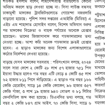
জেলাজ
শওকত ইসলাম বলেন, লাইসেন্সপ্রাপ্ত বারগুলোও কোনো
জনমনে 
অনিয়ম করলে ছাড় দেওয়া হচ্ছে না। সিসা লাউঞ্জ বন্ধসহ
ঢাকামুখী মাদকের ট্রানজিটগুলোতে গোয়েন্দা নজরদারি
পটুয়া
বাড়ানো হয়েছে। পুলিশ সদর দপ্তরের এআইজি (মিডিয়া) এ
হিসেব
এইচ এম শাহাদাত হোসাইন বলেন, বিশেষ অভিযান শুরুর
এলাকা
পর মাদকের বিক্রেতা ও বাহক পর্যায়ের অনেকে গ্রেপ্তার
বিভিন
হয়েছেন। তাদের জিজ্ঞাসাবাদ করে গডফাদারদের তথ্য
পর্যট
নেওয়া হচ্ছে। আশা করি অনেক গডফাদার দ্রুতই গ্রেপ্তার
হয়ে য
হবেন। এ ছাড়াও মাদকের জন্য বিশেষ এলাকাগুলোতে
হেরোই
কঠোর নির্দেশনা দেওয়া হয়েছে।
উপকূল
মেথের
বাড়ছে যেসব মাদকের সরবরাহ : পরিসংখ্যান বলছে, ২০২৪
মাধ্য
সালে সারা দেশে ২ কোটি ২৮ লাখ ৫৭ হাজার ৭৫১ পিস
তোলার
ইয়াবা উদ্ধার হলেও গত বছর এটি বেড়ে ৪ কোটি ৩৫ লাখ
বাহি
৬২ হাজার ৮১১ পিসে দাঁড়িয়েছে। এ ছাড়াও গত বছর ১৬৬
কারবা
কেজি হেরোইন, সাড়ে ১৪ কেজি কোকেন, ৯৬ হাজার ৩৫৭
বিক্রে
কেজি গাঁজা, ৩ লাখ ১৯ হাজার ৯৪০ বোতল ও ৮১ লিটার
আইনের
ফেনসিডিল জব্দ করা হয়েছে। ডিএনসির তথ্য বলছে, গত
বহনকা
বছর ২ কেজি ৮৪৭ গ্রাম আইস, ৭০ কেজি সিসা, সাড়ে ৬