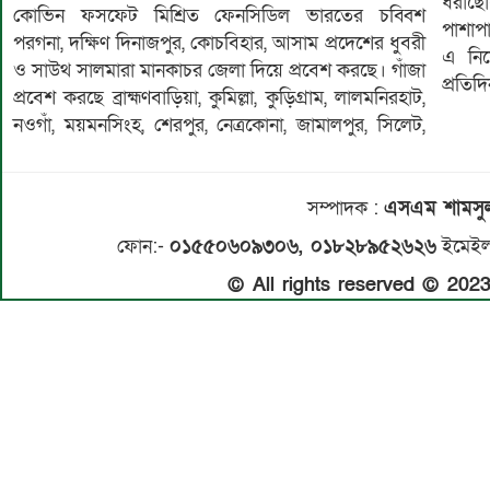
ধরাছে
কোভিন ফসফেট মিশ্রিত ফেনসিডিল ভারতের চব্বিশ
পাশাপ
পরগনা, দক্ষিণ দিনাজপুর, কোচবিহার, আসাম প্রদেশের ধুবরী
এ নিয়
ও সাউথ সালমারা মানকাচর জেলা দিয়ে প্রবেশ করছে। গাঁজা
প্রতিদ
প্রবেশ করছে ব্রাহ্মণবাড়িয়া, কুমিল্লা, কুড়িগ্রাম, লালমনিরহাট,
নওগাঁ, ময়মনসিংহ, শেরপুর, নেত্রকোনা, জামালপুর, সিলেট,
সম্পাদক
:
এসএম শামস
ফোন:-
০১৫৫০৬০৯৩০৬, ০১৮২৮৯৫২৬২৬
ইমেইল
© All rights reserved © 20