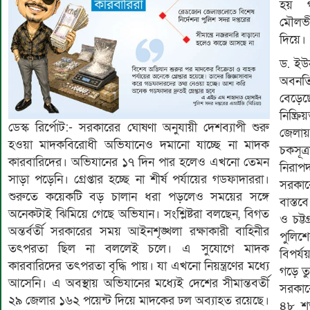
হয় গ
মৌলভীব
দিয়ে।
ড. ইউ
অবনতি
বেড়েছ
নিষ্ক
ডেস্ক রির্পোট:- সরকারের ঘোষণা অনুযায়ী দেশব্যাপী শুরু
জেলায় 
হওয়া মাদকবিরোধী অভিযানেও দমানো যাচ্ছে না মাদক
চকসূত
কারবারিদের। অভিযানের ১৭ দিন পার হলেও এখনো তেমন
নিরাপদ 
সাড়া পড়েনি। গ্রেপ্তার হচ্ছে না শীর্ষ পর্যায়ের গডফাদাররা।
সরকার
শুরুতে কয়েকটি বড় চালান ধরা পড়লেও সময়ের সঙ্গে
বাস্তব
অনেকটাই ঝিমিয়ে গেছে অভিযান। সংশ্লিষ্টরা বলছেন, বিগত
ও চট্ট
অন্তর্বর্তী সরকারের সময় আইনশৃঙ্খলা রক্ষাকারী বাহিনীর
পুলিশ
তৎপরতা ছিল না বললেই চলে। এ সুযোগে মাদক
বিপর্
কারবারিদের তৎপরতা বৃদ্ধি পায়। যা এখনো নিয়ন্ত্রণের মধ্যে
গড়ে তু
আসেনি। এ অবস্থায় অভিযানের মধ্যেই দেশের সীমান্তবর্তী
সরকার
২৯ জেলার ১৬২ পয়েন্ট দিয়ে মাদকের ঢল অব্যাহত রয়েছে।
৪৮ শত