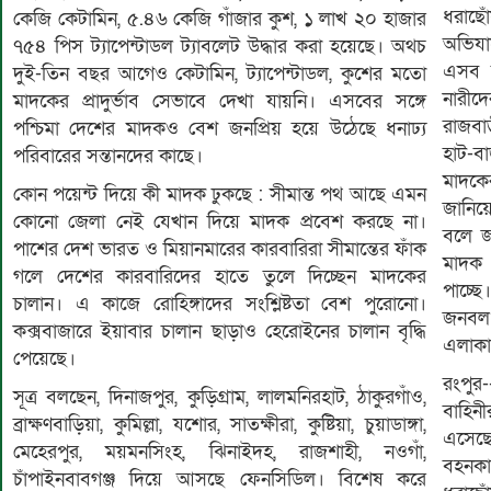
ধরাছে
কেজি কেটামিন, ৫.৪৬ কেজি গাঁজার কুশ, ১ লাখ ২০ হাজার
অভিযা
৭৫৪ পিস ট্যাপেন্টাডল ট্যাবলেট উদ্ধার করা হয়েছে। অথচ
এসব 
দুই-তিন বছর আগেও কেটামিন, ট্যাপেন্টাডল, কুশের মতো
নারীদ
মাদকের প্রাদুর্ভাব সেভাবে দেখা যায়নি। এসবের সঙ্গে
রাজবা
পশ্চিমা দেশের মাদকও বেশ জনপ্রিয় হয়ে উঠেছে ধনাঢ্য
হাট-ব
পরিবারের সন্তানদের কাছে।
মাদকে
কোন পয়েন্ট দিয়ে কী মাদক ঢুকছে : সীমান্ত পথ আছে এমন
জানিয়ে
কোনো জেলা নেই যেখান দিয়ে মাদক প্রবেশ করছে না।
বলে জ
পাশের দেশ ভারত ও মিয়ানমারের কারবারিরা সীমান্তের ফাঁক
মাদক 
গলে দেশের কারবারিদের হাতে তুলে দিচ্ছেন মাদকের
পাচ্ছ
চালান। এ কাজে রোহিঙ্গাদের সংশ্লিষ্টতা বেশ পুরোনো।
জনবল 
কক্সবাজারে ইয়াবার চালান ছাড়াও হেরোইনের চালান বৃদ্ধি
এলাকা
পেয়েছে।
রংপুর
সূত্র বলছেন, দিনাজপুর, কুড়িগ্রাম, লালমনিরহাট, ঠাকুরগাঁও,
বাহিন
ব্রাক্ষণবাড়িয়া, কুমিল্লা, যশোর, সাতক্ষীরা, কুষ্টিয়া, চুয়াডাঙ্গা,
এসেছ
মেহেরপুর, ময়মনসিংহ, ঝিনাইদহ, রাজশাহী, নওগাঁ,
বহনকা
চাঁপাইনবাবগঞ্জ দিয়ে আসছে ফেনসিডিল। বিশেষ করে