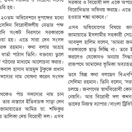
িল, তখন সরকার ও বিরোধী দলের
সরকার ও বিরোধী দল একে অপর
ৈরি হয়।
বিরোধিতার অভিনয় করছে। এতে 
হওয়ার শঙ্কা থাকবে।’
২০তম অধিবেশনে দুপক্ষের মধ্যে
েদিন বিরোধীদলীয় নেতার পক্ষ
এসব অভিযোগের বিষয়ে জান
ালানি সংকট নিরসনে সরকারকে
জামায়াতে ইসলামীর সহকারী সেক্
দেওয়া হয়। এতে সারা দেন সংসদ
আবদুল হালিম বলেন, ‘আমরা জনগণের 
 তারেক রহমান। কথা বলার আগ্রহ
সরকারকে ছাড় দিচ্ছি না। তবে 
ার্তা পাঠান তিনি। বক্তব্যে তুলে
করলেও যেকোনও অন্যায় সিদ্ধান
ি গঠনের মাধ্যমে আলোচনা করার।
রাজপথে আমাদের ভূমিকা অব্যাহত
রী ইকবাল হাসান মাহমুদ টুকুকে প্রধান
তবে ভিন্ন কথা বলছেন বিএনপির
দস্যের নাম ঘোষণা করেন সংসদ
সেলিমা রহমান। তিনি বলেন, ‘সর
চলছে। জনগণের স্বার্থবিরোধী কো
েকেও পাঁচ সদস্যের নাম চান
নেয়নি। আর বিরোধী দল কখন ক
ন। তার প্রস্তাবে ইতিবাচক সাড়া দেন
তাদের নিজস্ব ব্যাপার।’বাংলা ট্রিব
জামায়াতের আমির ডা. শফিকুর
যের তালিকা দেয় বিরোধী দল। এসব