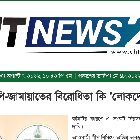
ারিখঃ অগাস্ট ৭, ২০২৬, ১০:৫২ পি.এম || প্রকাশের তারিখঃ মে ১৮, ২০
ি-জামায়াতের বিরোধিতা কি ‘লোকদ
কমিটির কারণে এ সংকট নিরসন
দাবি।
আওয়ামী লীগ নিষিদ্ধে অভিন্ন অবস্