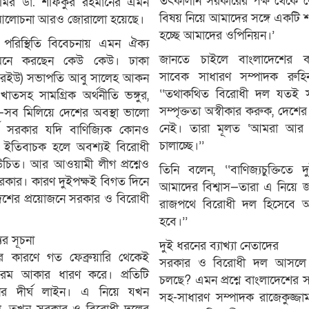
তৎকালীন সরকারের পক্ষ থেকে
মির ডা. শফিকুর রহমানের এমন
বিষয় নিয়ে আমাদের সঙ্গে একটি শ
র আলোচনা আরও জোরালো হয়েছে।
হচ্ছে আমাদের ওপিনিয়ন।’
 পরিস্থিতি বিবেচনায় এমন ঐক্য
জানতে চাইলে বাংলাদেশের কমিউ
নে করছেন কেউ কেউ। ঢাকা
সাবেক সাধারণ সম্পাদক রুহিন
(ডিআরইউ) সভাপতি আবু সালেহ আকন
‘‘তথাকথিত বিরোধী দল যতই স
খাতসহ সামগ্রিক অর্থনীতি ভঙ্গুর,
সম্পৃক্ততা অস্বীকার করুক, দেশে
কট—সব মিলিয়ে দেশের অবস্থা ভালো
নেই। তারা মূলত ‘আমরা আর ম
থে সরকার যদি বাণিজ্যিক কোনও
চালাচ্ছে।’’
েটি ইতিবাচক হলে অবশ্যই বিরোধী
চিত। আর আওয়ামী লীগ প্রশ্নেও
তিনি বলেন, ‘‘বাণিজ্যচুক্তিতে 
রকার। কারণ দুইপক্ষই বিগত দিনে
আমাদের বিশ্বাস—তারা এ নিয়ে 
দেশের প্রয়োজনে সরকার ও বিরোধী
রাজপথে বিরোধী দল হিসেবে আ
হবে।’’
ের সূচনা
দুই ধরনের ব্যাখ্যা নেতাদের
্ধের কারণে গত ফেব্রুয়ারি থেকেই
সরকার ও বিরোধী দল আসলে ক
চরম আকার ধারণ করে। প্রতিটি
চলছে? এমন প্রশ্নে বাংলাদেশের সম
নের দীর্ঘ লাইন। এ নিয়ে যখন
সহ-সাধারণ সম্পাদক রাজেকুজ্জা