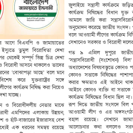
জুলাইয়ে সন্ত্রাসী কার্যক্রমে 
কার্যক্রম নিষিদ্ধের বিধান যুক্ত
আমলে জারি করা সন্ত্রাসবিরো
অনুমোদন করেছে জাতীয় সংসদ। 
বলে আওয়ামী লীগের কার্যক্রম নি
সেখানেও সরকার ও বিরোধী দলের 
বাচনের আগে বিএনপি ও জামায়াতের
ন ইস্যুতে তুমুল বিরোধিতা দেখা
গত ৯ এপ্রিল দুপুরে জাতীয়
েকেই সম্পূর্ণ ভিন্ন চিত্র দেখা
‘সন্ত্রাসবিরোধী (সংশোধন) 
র ও বিরোধী আসনে থাকলেও তাদের
অধ্যাদেশের বিষয়বস্তুতে কোনও 
ক ধরনের ‘বোঝাপড়া আছে’ বলে মনে
কোনও সত্তাকে নিষিদ্ধের পাশাপাশ
শেষ করে যুক্তরাষ্ট্রের সঙ্গে
করার ক্ষমতাও এই আইনে থাকছে
লীগের কার্যক্রম নিষিদ্ধ করা নিয়েও
আইনে কোনও ব্যক্তি বা সত্তাকে 
েখা যাচ্ছে।
কার্যক্রম নিষিদ্ধের বিধান ছিল
রূপ দিতে জাতীয় সংসদে বিল 
ান ও বিরোধীদলীয় নেতার মাঝে
আওয়ামী লীগ ও এর অঙ্গসংগঠন
 বিরোধী এমপিদের এলাকায় উন্নয়ন,
বহাল রয়েছে। সেখানে জাম
ালিশ ও হাঁট-বাজারের ইজারাসহ বেশ
আলোচনার কথা বললেও সরক
র মধ্যেই এক ধরনের সমন্বয় রয়েছে