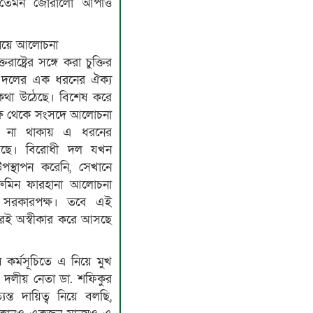
তেমন জোরালো আপত্তি
ি নিয়ে আলোচনা
াষ্ট্রের সঙ্গে করা চুক্তির
ী দলের এক ধরনের ঐক্য
 কথা উঠেছে। বিশেষ করে
ক্ষ থেকে সংসদে আলোচনা
 না থাকায় এ ধরনের
ছে। বিরোধী দল যখন
স্থাপন করেনি, সেখানে
ার রুমিন ফারহানা আলোচনা
 সরকারপক্ষ। তবে এই
রাবরই অস্বীকার করে আসছে
 কর্মসূচিতে এ নিয়ে মুখ
দলীয় নেতা ডা. শফিকুর
্ত দায়িত্ব নিয়ে বলছি,