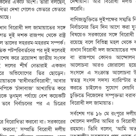
দেখায়নি। আর বিরোধী দলও 
ষকদের একটি অংশ। তারা বলছেন,
করেনি।
রোধিতা দেখা গেলেও ভেতরে ভেতরে
 আছে।
বাণিজ্যচুক্তিতে দুইপক্ষের সম্মত
নির্বাচনের তিন দিন আগে করা যুক্তর
রধান বিরোধী দল জামায়াতের সঙ্গে
বিষয়েও সরকারের সঙ্গে বিরোধ
। গত দুই দশক রাজপথ থেকে রাষ্ট্র
রয়েছে বলে বিভিন্ন মহল থেকে
ছিল তাদের দহররম-মহররম সম্পর্ক।
প্রধান বিরোধী দল জামায়াতের প
িক পটপরিবর্তনের পর দুই দলেরই
বা রাজপথে কোনও আন্দোলন
শেষ করে ত্রয়োদশ জাতীয় সংসদ
আলোচনা আরও জোরালো হয়ে
 দুই দলের শীর্ষ নেতারাই একজন
সংসদে এ সংক্রান্ত আলোচনা উপ
করে অভিযোগের তির ছোড়েন।
স্বতন্ত্র সংসদ সদস্য ব্যারিস্ট
ায়াতকে ‘স্বাধীনতাবিরোধী’, আবার
করতে চাইলেও সুযোগ দেয়নি
নপিকে ‘চাঁদাবাজ’ আখ্যায়িত করে
চুক্তিতে নিজেদের সম্পৃক্ততা ব
থেকে তৃণমূল পর্যায়ে বেশ কয়েকটি
বিরোধী দল জামায়াত।
তবে নির্বাচনের পর এ চিত্রের
সর্বশেষ গত ১৬ মে রংপুরে দলীয়
খোলেন দলটির আমির ও বিরোধী 
রে বিরোধিতা করবো না। সরকারের
রহমান। তিনি বলেন, ‘আমি অত্যন
করবো,’ সম্প্রতি বিরোধী দলীয়