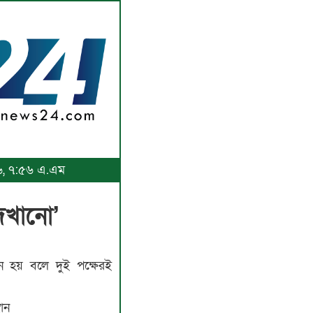
২৬, ৭:৫৬ এ.এম
েখানো’
 হয় বলে দুই পক্ষেরই
থান