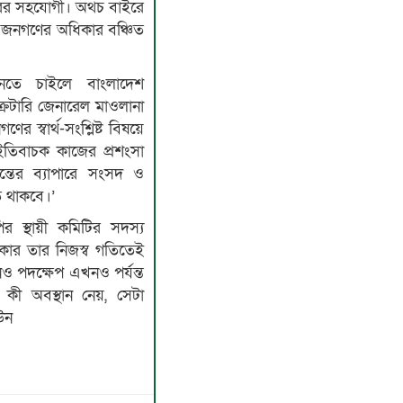
ের সহযোগী। অথচ বাইরে
জনগণের অধিকার বঞ্চিত
তে চাইলে বাংলাদেশ
রেটারি জেনারেল মাওলানা
স্বার্থ-সংশ্লিষ্ট বিষয়ে
ইতিবাচক কাজের প্রশংসা
্তের ব্যাপারে সংসদ ও
 থাকবে।’
 স্থায়ী কমিটির সদস্য
কার তার নিজস্ব গতিতেই
নও পদক্ষেপ এখনও পর্যন্ত
ী অবস্থান নেয়, সেটা
িউন