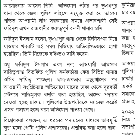
কুমিল্
আলোচনায় আসেন তিনি। অভিযোগ ওঠার পর ভূঞাপুর
চার বছ
থানা থেকে জেলা পুলিশ লাইন্সে সংযুক্ত করা হয় তাকে।
পতিত আওয়ামী লীগ সরকারের সময়ে প্রভাবশালী সেই
আওয়াম
ফরিদুল এখন রাজধানীর গুরুত্বপূর্ণ বনানী থানার ওসি।
থানার
করা হ
ফরিদুল ইসলাম বলেন, ভূঞাপুর থানা থেকে জিনিসপত্র নিয়ে
মাহাব
যাওয়ার খবরটি ওই সময় মিডিয়ায় অতিরঞ্জিতভাবে ছাপা
ছিলাম।
হয়েছিল। তিনি নিজেকে বঞ্চিতও দাবি করেন।
আওয়াম
শুধু ফরিদুল ইসলাম একা নন; আওয়ামী আমলের
পুলিশ
দায়িত্বপ্রাপ্ত বিতর্কিত পুলিশ কর্মকর্তারা ফের বিভিন্ন থানায়
চাকরি
ওসির দায়িত্ব পাচ্ছেন। ছাত্র-জনতার অভ্যুত্থানের পর
একই থ
আওয়ামী সংশ্লিষ্টতার অভিযোগে যাদের ঢাকা থেকে দূরবর্তী
সমালো
স্টেশনে শাস্তিমূলক বদলি করা হয়েছিল, তাদের পদায়ন
প্রত্য
দেওয়া হচ্ছে ঢাকায়। পুলিশের উচ্চপর্যায়কে ম্যানেজ করেই
এসব পদায়ন হচ্ছে বলে অভিযোগ পাওয়া গেছে।
২০২২ 
নিয়ে 
বিশ্লেষকরা বলছেন, এ ধরনের পদায়নের মাধ্যমে ভাবমূর্তি
সভাপত
ক্ষুণ্ন হচ্ছে গোটা পুলিশ প্রশাসনের। প্রশ্নবিদ্ধ করা হচ্ছে ছাত্র-
ভোলা 