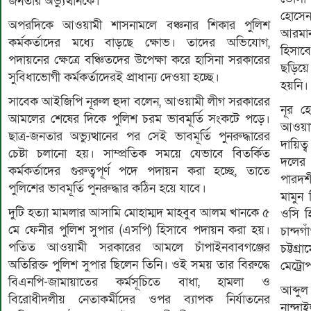
জনতার অভ্যুত্থানকে।
হোসেন
অপরদিকে আওয়ামী শাসনামলে বঞ্চনার শিকার পুলিশ
আরমান
কর্মকর্তাদের মধ্যে বাড়ছে ক্ষোভ। তাদের অভিযোগ,
হিসাব
পদায়নের ক্ষেত্রে বঞ্চিতদের উপেক্ষা করে হাসিনা সরকারের
ছড়িয়ে
সুবিধাভোগী কর্মকর্তাদেরই প্রাধান্য দেওয়া হচ্ছে।
হয়নি।
সাবেক আইজিপি নূরুল হুদা বলেন, আওয়ামী লীগ সরকারের
নূর হ
আমলের শেষের দিকে পুলিশ চরম ভাবমূর্তি সংকটে পড়ে।
আওয়াম
ছাত্র-জনতার অভ্যুত্থানের পর সেই ভাবমূর্তি পুনরুদ্ধারের
দায়িত্
চেষ্টা চলানো হয়। সাম্প্রতিক সময়ে যেভাবে বিতর্কিত
দলের 
কর্মকর্তাদের গুরুত্বপূর্ণ পদে পদায়ন করা হচ্ছে, তাতে
পারদর
পুলিশের ভাবমূর্তি পুনরুদ্ধার কঠিন হয়ে যাবে।
মামুন
দুটি হত্যা মামলার আসামি মোহাম্মদ মাহবুব আলম খানকে ৫
ওসি হি
মে ফেনীর পুলিশ সুপার (এসপি) হিসাবে পদায়ন করা হয়।
চান্দগ
পতিত আওয়ামী সরকারের আমলে চাঁপাইনবাবগঞ্জের
চট্টগ
অতিরিক্ত পুলিশ সুপার ছিলেন তিনি। ওই সময় তার বিরুদ্ধে
মেট্র
বিএনপি-জামায়াতের কর্মসূচিতে বাধা, হামলা ও
আব্দু
বিরোধীদলীয় নেতাকর্মীদের ওপর ব্যাপক নির্যাতনের
নান্দ