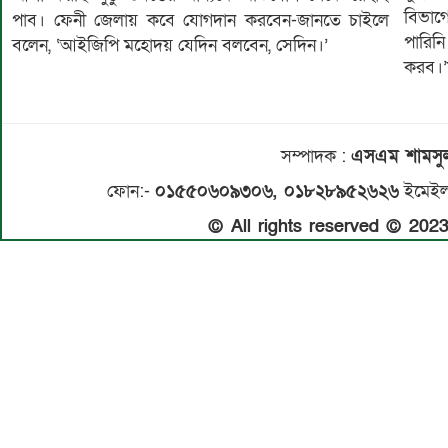
বিভাগ
পাব। ফেনী জেলায় কবে যোগদান করবেন-জানতে চাইলে
পারি
বলেন, ‘আইজিপি মহোদয় যেদিন বলবেন, সেদিন।’
করব।’য
সম্পাদক
:
এসএম শামস
ফোন:-
০১৫৫০৬০৯৩০৬, ০১৮২৮৯৫২৬২৬
ইমেইল
© All rights reserved © 20