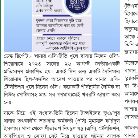
(ডিএম
হিসাব
হিসাব
অভ্যু
তাকে 
তিনি এ
জায়গা
ডেস্ক রির্পোট:- ‘থানার এসি-টিভি খুলে বাসায় নিলেন ওসি’-
নিজেদ
শিরোনামে ২০২৩ সালের ২৬ আগস্ট জাতীয়একটি
বলেন
প্রতিবেদন প্রকাশিত হয়। একই দিন অন্য একটি দৈনিকের
‘ব্ল্য
শিরোনাম ছিল-‘বদলির আদেশ পাওয়ার পর থানার এসি-
বা বি
টেলিভিশন খুলে নিলেন ওসি।’ কয়েকটি শীর্ষস্থানীয় দৈনিক বা
আমাদের
নিউজ পোর্টালসহ প্রায় সব গণমাধ্যমেই খবরটি জায়গা করে
পদায়ন
নেয়।
আশায় ব
যাকে নিয়ে এই সংবাদ-তিনি ছিলেন টাঙ্গাইলের ভূঞাপুর
দোসররা
থানার তৎকালীন ভারপ্রাপ্ত কর্মকর্তা (ওসি) মুহাম্মদ ফরিদুল
কামরু
ইসলাম। থানা থেকে শীতাতপ নিয়ন্ত্রণ যন্ত্র (এসি), টেলিভিশন,
থানা
আইপিএস ও সোফা সেট নিয়ে যাওয়ার ঘটনায় ব্যাপক