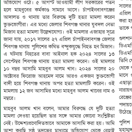
অভিযোগ ওঠে। ৫ আগস্ট আওয়ামী লীগ সরকারের পতন
সালের
হলে মাহবুবের কর্মকাণ্ড সামনে আসে। চাঁপাইনবাবগঞ্জের
এপ্রিল
আদালত ও থানায় তার বিরুদ্ধে দুটি হত্যা মামলা করেন
করা হ
ভুক্তভোগীরা। এর মধ্যে জেলার শিবগঞ্জ থানার যুবদল নেতা
তাকে প
মিজান হত্যা মামলা উল্লেখযোগ্য। ওই মামলার এজাহার সূত্রে
গুলশা
জানা যায়, ২০১৭ সালের ২৭ এপ্রিল চাঁপাইনবাবগঞ্জ জেলার
ডিএমপ
শিবগঞ্জ থানায় পুলিশের কথিত বন্দুকযুদ্ধে নিহত হন মিজান।
ডিএমপ
এ ঘটনায় নিহতের বাবা আইনাল হক ২০২৪ সালের ১৩
তিনি 
সেপ্টেম্বর শিবগঞ্জ থানায় হত্যা মামলা করেন। ওই মামলার
থেকে প
১০ নম্বর আসামি মাহবুব আলম খান। ২০২৪ সালের ২০
মাসে 
অক্টোবর ফিরোজ আহমেদ নামে আরও একজন ভুক্তভোগী
এছাড়া
বাদী হয়ে শিবগঞ্জ থানায় অপর হত্যা মামলাটি করেন। ওই
নারায়ণ
মামলায় ১২ জন আসামির মধ্যে মাহবুব আলম খানের নাম ৩
রেঞ্জ
নম্বরে।
পদায়ন
মাহবুব আলম খান বলেন, আমার বিরুদ্ধে যে দুটি হত্যা
উঠেছে
মামলা দেওয়া হয়েছিল তার সঙ্গে আমার কোনো সংশ্লিষ্টতা
পুলিশ
নেই। উদ্দেশ্যপ্রণোদিতভাবে আমাকে আসামি করা হয়। আমি
মুহাম
আশা করছি সুষ্ঠু তদন্তের মাধ্যমে অভিযোগ থেকে রেহাই