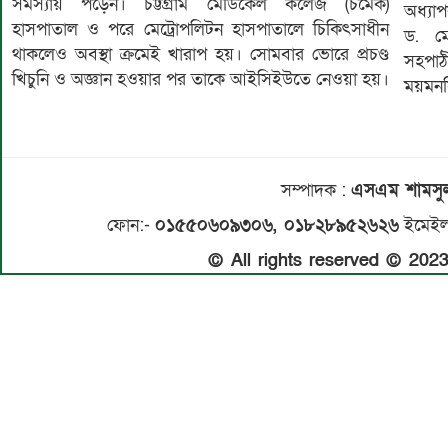
সমস্যায় পড়েন। চট্টগ্রাম মেডিকেল কলেজ (চমেক)
অধ্যাপ
হাসপাতাল ও পরে মেট্রোপলিটন হাসপাতালে চিকিৎসাধীন
ড. মো
থাকলেও অবস্থা ক্রমেই খারাপ হয়। সোমবার ভোরে প্রচণ্ড
সহপা
খিচুনি ও অজ্ঞান হওয়ার পর তাকে আইসিইউতে নেওয়া হয়।
ময়মনসি
সম্পাদক
:
এসএম শামস
ফোন:-
০১৫৫০৬০৯৩০৬, ০১৮২৮৯৫২৬২৬
ইমেইল
© All rights reserved © 20