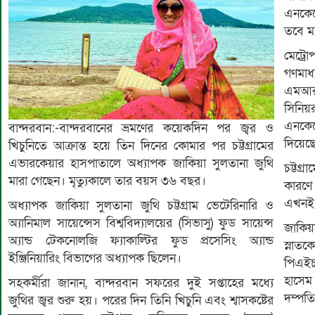
এনকেফ
তবে ম
মেট্র
গণমাধ
এমআরআ
সিনি
এনকেফ
বান্দরবান:-বান্দরবানের ভ্রমণের কয়েকদিন পর জ্বর ও
দিয়েছ
খিচুনিতে আক্রান্ত হয়ে তিন দিনের কোমার পর চট্টগ্রামের
এভারকেয়ার হাসপাতালে অধ্যাপক জাকিয়া সুলতানা জুথি
চট্টগ্
মারা গেছেন। মৃত্যুকালে তার বয়স ৩৬ বছর।
কারণ
এখনই স
অধ্যাপক জাকিয়া সুলতানা জুথি চট্টগ্রাম ভেটেরিনারি ও
অ্যানিমাল সায়েন্সেস বিশ্ববিদ্যালয়ের (সিভাসু) ফুড সায়েন্স
জাকিয়া
অ্যান্ড টেকনোলজি ফ্যাকাল্টির ফুড প্রসেসিং অ্যান্ড
স্নাত
ইঞ্জিনিয়ারিং বিভাগের অধ্যাপক ছিলেন।
পিএইচ
হাসেম
সহকর্মীরা জানান, বান্দরবান সফরের দুই সপ্তাহের মধ্যে
দম্পতি
জুথির জ্বর শুরু হয়। পরের দিন তিনি খিচুনি এবং শ্বাসকষ্টের