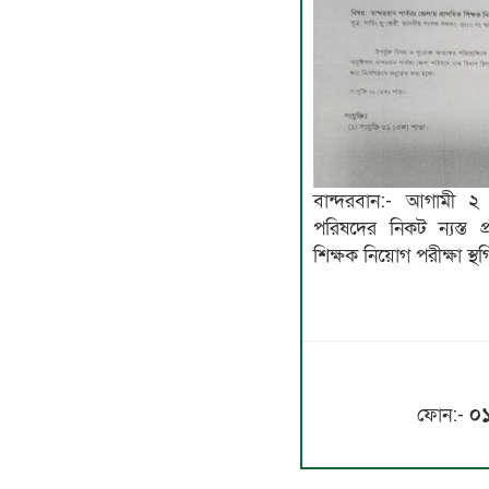
বান্দরবান:- আগামী ২ 
পরিষদের নিকট ন্যস্ত প
শিক্ষক নিয়োগ পরীক্ষা স্
ফোন:-
০