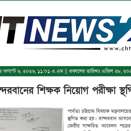
িখঃ অগাস্ট ৬, ২০২৬, ১১:০১ এ.এম || প্রকাশের তারিখঃ এপ্রিল ২৮, 
ন্দরবানের শিক্ষক নিয়োগ পরীক্ষা স্থ
পার্বত্য চট্টগ্রাম বিষয়ক মন্ত্রণ
স্থগিত করা হয়। বান্দরবান আসনে
জেরীর সাক্ষরিত আবেদন পত্রের প্