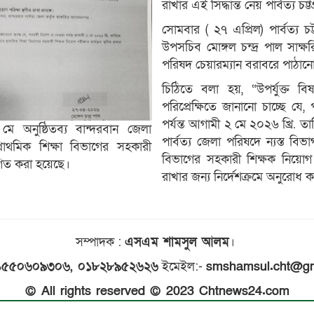
রাখার এই সিদ্ধান্ত নেয় পার্বত্য চট্
সোমবার ( ২৭ এপ্রিল) পার্বত্য চট্
উপসচিব মোঙ্গল চন্দ্র পাল সাক্ষ
পরিষদ চেয়ারম্যান বরাবরে পাঠান
চিঠিতে বলা হয়, “উপর্যুক্ত বিষ
পরিপ্রেক্ষিতে জানানো চাচ্ছে যে, 
পর্যন্ত আগামী ২ মে ২০২৬ খ্রি. তার
মে অনুষ্ঠিতব্য বান্দরবান জেলা
পার্বত্য জেলা পরিষদে ন্যস্ত বিভা
্রাথমিক শিক্ষা বিভাগের সহকারী
বিভাগের সহকারী শিক্ষক নিয়োগ পর
থগিত করা হয়েছে।
রাখার জন্য নির্দেশক্রমে অনুরোধ 
সম্পাদক
:
এসএম শামসুল আলম
।
১৫৫০৬০৯৩০৬, ০১৮২৮৯৫২৬২৬
ইমেইল:-
smshamsul.cht@gm
© All rights reserved © 2023 Chtnews24.com