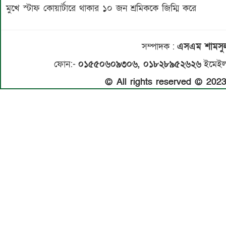
মুখে স্টাফ কোয়ার্টারে থাকার ১০ জন শ্রমিককে জিম্মি করে
সম্পাদক
:
এসএম শামস
ফোন:-
০১৫৫০৬০৯৩০৬, ০১৮২৮৯৫২৬২৬
ইমেইল
© All rights reserved © 20