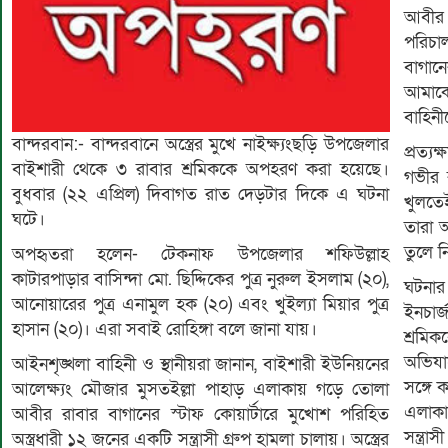
আবীর 
পরিচা
বাগান
আমাকে
বাহিন
বান্দরবান:- বান্দরবানে অস্ত্রের মুখে নাইক্ষ্যংছড়ি উপজেলার
প্রত্
বাইশারী থেকে ৩ রাবার শ্রমিককে অপহরণ করা হয়েছে।
গভীর 
বুধবার (২২ এপ্রিল) দিবাগত রাত দেড়টার দিকে এ ঘটনা
খুলতে
ঘটে।
তারা অ
তুলে 
অপহৃতরা হলেন- টেকনাফ উপজেলার শফিউল্লাহ
কাটারপাড়ার বাসিন্দা মো. ছিদ্দিকের পুত্র নুরুল ইসলাম (২০),
ঘটনার
আনোয়ারের পুত্র এনামুল হক (২০) এবং খুইল্যা মিয়ার পুত্র
ইনচার্
হাসান (২০)। এরা সবাই রোহিঙ্গা বলে জানা যায়।
শ্রমি
অভিযা
আইনশৃঙ্খলা বাহিনী ও স্থানীয়রা জানান, বাইশারী ইউনিয়নের
সঙ্গে 
আলেক্ষ্যং মৌজার মুসতইল্লা পাহাড় এলাকায় গড়ে তোলা
এলাকা
আবীর রাবার বাগানের স্টাফ কোয়ার্টারে মুখোশ পরিহিত
সন্ত্র
অস্ত্রধারী ১২ জনের একটি সন্ত্রাসী গ্রুপ হামলা চালায়। অস্ত্রের