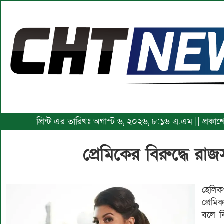
প্রিন্ট এর তারিখঃ অগাস্ট ৬, ২০২৬, ৮:১৬ এ.এম || প্রক
প্রেমিকের বিরুদ্ধে রাজস
হেলিক
প্রেম
বলে ব