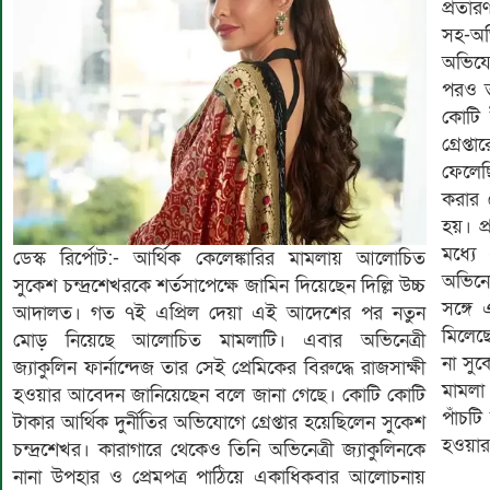
প্রতা
সহ-অভি
অভিযো
পরও ত
কোটি 
গ্রেপ্
ফেলেছ
করার 
হয়। প
মধ্যে
ডেস্ক রির্পোট:- আর্থিক কেলেঙ্কারির মামলায় আলোচিত
অভিনেত
সুকেশ চন্দ্রশেখরকে শর্তসাপেক্ষে জামিন দিয়েছেন দিল্লি উচ্চ
সঙ্গে
আদালত। গত ৭ই এপ্রিল দেয়া এই আদেশের পর নতুন
মিলেছ
মোড় নিয়েছে আলোচিত মামলাটি। এবার অভিনেত্রী
না সুক
জ্যাকুলিন ফার্নান্দেজ তার সেই প্রেমিকের বিরুদ্ধে রাজসাক্ষী
মামলা
হওয়ার আবেদন জানিয়েছেন বলে জানা গেছে। কোটি কোটি
পাঁচটি
টাকার আর্থিক দুর্নীতির অভিযোগে গ্রেপ্তার হয়েছিলেন সুকেশ
হওয়ার 
চন্দ্রশেখর। কারাগারে থেকেও তিনি অভিনেত্রী জ্যাকুলিনকে
নানা উপহার ও প্রেমপত্র পাঠিয়ে একাধিকবার আলোচনায়