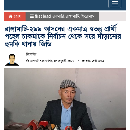
Toggle
naviga
হোম
first lead
,
রকমারি
,
রাঙ্গামাটি
,
শিরোনাম
রাঙ্গামাটি-২৯৯ আসনের একমাত্র স্বতন্ত্র প্রার্থী
পহেল চাকমাকে নির্বাচন থেকে সরে দাঁড়ানোর
হুমকি থানায় জিডি
রিপোর্টার
আপডেট সময় রবিবার, ১৮ জানুয়ারী, ২০২৬
৩৫৯ দেখা হয়েছে