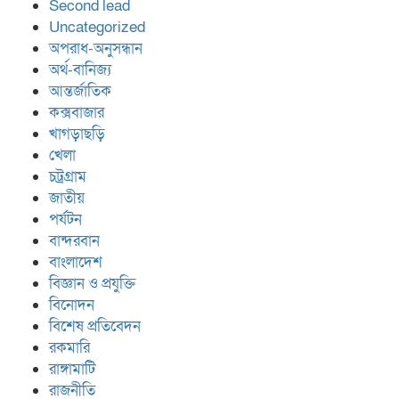
Second lead
Uncategorized
অপরাধ-অনুসন্ধান
অর্থ-বানিজ্য
আন্তর্জাতিক
কক্সবাজার
খাগড়াছড়ি
খেলা
চট্রগ্রাম
জাতীয়
পর্যটন
বান্দরবান
বাংলাদেশ
বিজ্ঞান ও প্রযুক্তি
বিনোদন
বিশেষ প্রতিবেদন
রকমারি
রাঙ্গামাটি
রাজনীতি