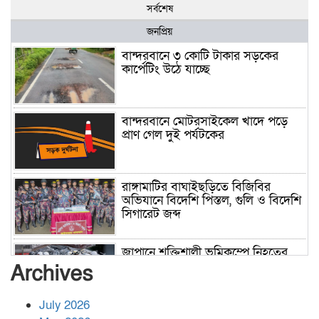
সর্বশেষ
জনপ্রিয়
বান্দরবানে ৩ কোটি টাকার সড়কের
কার্পেটিং উঠে যাচ্ছে
বান্দরবানে মোটরসাইকেল খাদে পড়ে
প্রাণ গেল দুই পর্যটকের
রাঙ্গামাটির বাঘাইছড়িতে বিজিবির
অভিযানে বিদেশি পিস্তল, গুলি ও বিদেশি
সিগারেট জব্দ
জাপানে শক্তিশালী ভূমিকম্পে নিহতের
সংখ্যা বেড়ে ৩৪
Archives
July 2026
রাশিয়ায় ক্যানসারের ভ্যাকসিন রোগীর