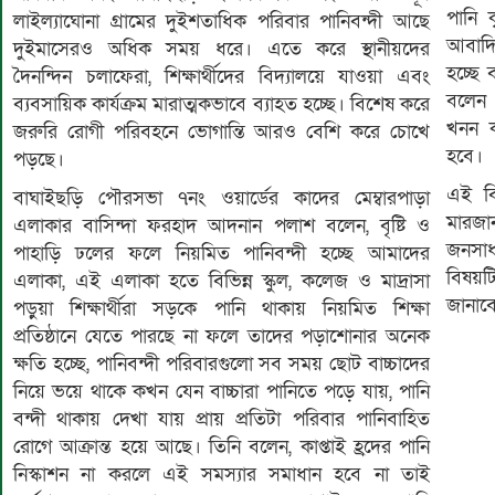
পানি ক
লাইল্যাঘোনা গ্রামের দুইশতাধিক পরিবার পানিবন্দী আছে
আবাদি
দুইমাসেরও অধিক সময় ধরে। এতে করে স্থানীয়দের
হচ্ছে
দৈনন্দিন চলাফেরা, শিক্ষার্থীদের বিদ্যালয়ে যাওয়া এবং
বলেন 
ব্যবসায়িক কার্যক্রম মারাত্মকভাবে ব্যাহত হচ্ছে। বিশেষ করে
খনন 
জরুরি রোগী পরিবহনে ভোগান্তি আরও বেশি করে চোখে
হবে।
পড়ছে।
এই বি
বাঘাইছড়ি পৌরসভা ৭নং ওয়ার্ডের কাদের মেম্বারপাড়া
মারজান
এলাকার বাসিন্দা ফরহাদ আদনান পলাশ বলেন, বৃষ্টি ও
জনসাধ
পাহাড়ি ঢলের ফলে নিয়মিত পানিবন্দী হচ্ছে আমাদের
বিষয়ট
এলাকা, এই এলাকা হতে বিভিন্ন স্কুল, কলেজ ও মাদ্রাসা
জানাব
পড়ুয়া শিক্ষার্থীরা সড়কে পানি থাকায় নিয়মিত শিক্ষা
প্রতিষ্ঠানে যেতে পারছে না ফলে তাদের পড়াশোনার অনেক
ক্ষতি হচ্ছে, পানিবন্দী পরিবারগুলো সব সময় ছোট বাচ্চাদের
নিয়ে ভয়ে থাকে কখন যেন বাচ্চারা পানিতে পড়ে যায়, পানি
বন্দী থাকায় দেখা যায় প্রায় প্রতিটা পরিবার পানিবাহিত
রোগে আক্রান্ত হয়ে আছে। তিনি বলেন, কাপ্তাই হ্রদের পানি
নিস্কাশন না করলে এই সমস্যার সমাধান হবে না তাই