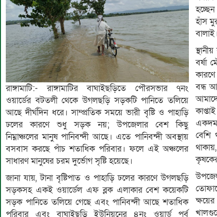
হচ্ছে
হাঁস 
বালাই
স্থান
বর্ষা 
কারণে
বন্ধ আ
রাঙ্গামাটি:- রাঙ্গামাটির বাঘাইছড়িতে পৌরসভার ৭নং
আমাদে
ওয়ার্ডের বটতলী থেকে উগলছড়ি সড়কটি পানিতে তলিয়ে
কাপ্তা
আছে দীর্ঘদিন ধরে। সাম্প্রতিক সময়ে ভারী বৃষ্টি ও পাহাড়ি
একদম 
ঢলের কারণে শুধু সড়ক নয়; উপজেলার বেশ কিছু
বেশি 
নিম্নাঞ্চলের মানুষ পানিবন্দী আছে। এতে পানিবন্দী অবস্থায়
থাকায়
বসবাস করছে পাঁচ শতাধিক পরিবার। ফলে এই অঞ্চলের
কৃষকে
সাধারণ মানুষের চরম দুর্ভোগ সৃষ্টি হয়েছে।
উপজেল
জানা যায়, টানা বৃষ্টিপাত ও পাহাড়ি ঢলের কারণে উগলছড়ি
তোফায়
সড়কসহ একই ওয়ার্ডেল এফ ব্লক এলাকার বেশ কয়েকটি
ক্ষয়
সড়ক পানিতে তলিয়ে গেছে এবং পানিবন্দী আছে শতাধিক
খালগুল
পরিবার এবং বাঘাইছড়ি ইউনিয়নের ৪নং ওয়ার্ড পূর্ব