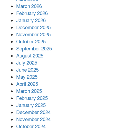
বিজ্ঞানীর
March 2026
February 2026
কাপ্তাই প্রেস ক্লাবের সভাপতি মাহফুজ,
January 2026
সম্পাদক রিপন মারমা নির্বাচিত
December 2025
November 2025
October 2025
মালয়েশিয়ার প্রধানমন্ত্রীকে চিঠি দেয়ার
September 2025
পর ফোন তারেক রহমানের,গ্যাস সঙ্কট
মোকাবিলায় সহায়তার আশ্বাস
August 2025
July 2025
June 2025
২২১ কোটি টাকা বেড়েছে রেলের আয়,
কীভাবে?
May 2025
April 2025
March 2025
এক বিলিয়ন ডলার বিনিয়োগ হবে
February 2025
আনোয়ারায়
January 2025
December 2024
November 2024
বান্দরবানে বন্যায় ক্ষতিগ্রস্তদের মাঝে
October 2024
সহায়তা দিলেন সাচিং প্রু জেরী