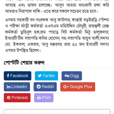
আসছে এবং তান্ডব চালাচ্ছে। আসুন আমরা বন্যপ্রাণী রক্ষা করি
আমরাও নিরাপদে থাকি। এতে করে সকলে সচেতন হতে হবে।
এসময় সহকারী বন সংরক্ষক আবু কাউসার, কাপ্তাই বড়ইছড়ি স্টেশন
ও পরীক্ষা ফাঁড়ী কর্মকর্তা এএসএম মহিউদ্দিন চৌধুরী, রাজস্থলী রেঞ্জ
কর্মকর্তা তুহিনুল হক,রাম পাহাড় বিট কর্মকর্তা মিঠু তালুকদার,
ইআরটি টিম সভাপতি কবির হোসেন, সহ-সভাপতি আয়ুব আলী,সদস্য
মো. ইকবাল, একরাম, আবু বক্করসহ প্রায় ২০ জন ইআরটি সদস্য
এসময় উপস্থিত ছিলেন।
পোস্টটি শেয়ার করুন
Facebook
Twitter
Digg
Linkedin
Reddit
Google Plus
Pinterest
Print