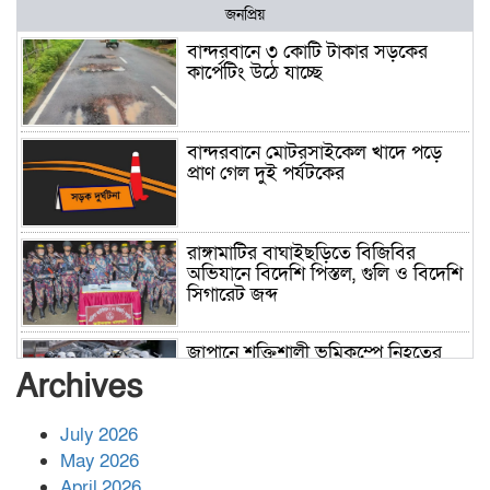
জনপ্রিয়
বান্দরবানে ৩ কোটি টাকার সড়কের
কার্পেটিং উঠে যাচ্ছে
বান্দরবানে মোটরসাইকেল খাদে পড়ে
প্রাণ গেল দুই পর্যটকের
রাঙ্গামাটির বাঘাইছড়িতে বিজিবির
অভিযানে বিদেশি পিস্তল, গুলি ও বিদেশি
সিগারেট জব্দ
জাপানে শক্তিশালী ভূমিকম্পে নিহতের
সংখ্যা বেড়ে ৩৪
Archives
July 2026
রাশিয়ায় ক্যানসারের ভ্যাকসিন রোগীর
May 2026
শরীরে কার্যকরভাবে কাজ করছে, দাবি
April 2026