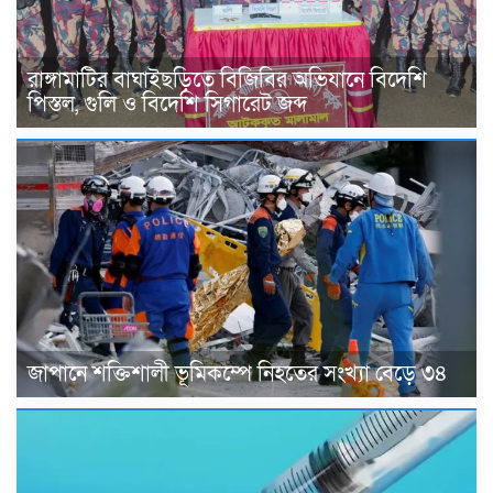
রাঙ্গামাটির বাঘাইছড়িতে বিজিবির অভিযানে বিদেশি
পিস্তল, গুলি ও বিদেশি সিগারেট জব্দ
জাপানে শক্তিশালী ভূমিকম্পে নিহতের সংখ্যা বেড়ে ৩৪