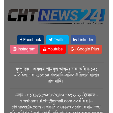
Facebook
Twitter
Linkedin
Instagram
Youtube
Google Plus
সম্পাদক : এসএম শামসুল আলম।
ঢাকা অফিস-১২১
মতিঝিল, ঢাকা-১০০০# রাঙ্গামাটি-অফিস # রিজার্ভ বাজার
রাঙ্গামাটি।
ফোন:- ০১৭১৫১১৩২৭৩/০১৮২৮৯৫২৬২৬ ইমেইল:-
smshamsul.cht@gmail.com সতর্কীকরণ--
chtnews24.com এ প্রকাশিত কোনও সংবাদ, কলাম, তথ্য,