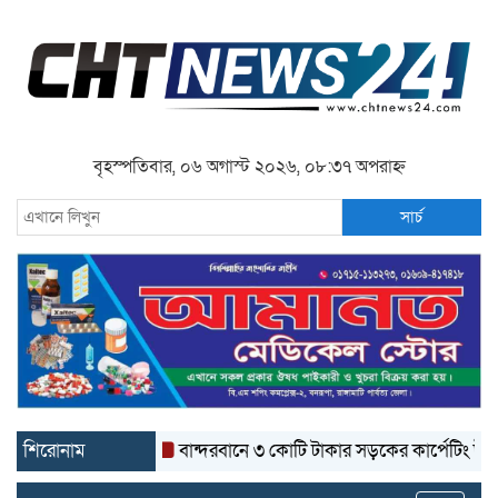
বৃহস্পতিবার, ০৬ অগাস্ট ২০২৬, ০৮:৩৭ অপরাহ্ন
সার্চ
শিরোনাম
বান্দরবানে ৩ কোটি টাকার সড়কের কার্পেটিং উঠে যাচ্ছে