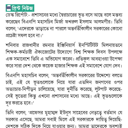
ডেস্ক রির্পোট:- প্রশাসনের মধ্যে স্বৈরাচারের ভূত বসে আছে বলে মন্তব্য
করেছেন বিএনপি মহাসচিব মির্জা ফখরুল ইসলাম আলমগীর। তিনি
বলেন, ‘এদেরকে তাড়াতে না পারলে অন্তর্বর্তীকালীন সরকারের কোনো
প্রচেষ্টা সফল হবে না।’
শনিবার রাজধানীর রমনার ইঞ্জিনিয়ার্স ইনস্টিটিউট মিলনায়তনে
শিক্ষক-কর্মচারী ঐক্যজোটের উদ্যোগে বিশ্ব শিক্ষক দিবস উপলক্ষে
এক সমাবেশে তিনি এ অভিযোগ করেন। প্রতিকূল আবহাওয়া উপেক্ষা
করে সারা দেশ থেকে কয়েক হাজার শিক্ষক এই সমাবেশে যোগ দেন।
বিএনপি মহাসচিব বলেন, ‘অন্তর্বর্তীকালীন সরকারের উদ্দেশ্যে বলতে
চাই, এই যে ভূতগুলোকে নিয়ে যারা এতদিন জনগণের ওপর
অত্যাচার-নিপীড়ন চালিয়েছে, যারা দুর্নীতি করেছে, লুটপাট করেছে-
সেই ভূতেরা কিন্তু এখনো প্রশাসনের মধ্যে আছে। এই ভূতগুলোকে
দূর করতে হবে।’
তিনি বলেন, ‘প্রফেসর মুহাম্মদ ইউনূস সাহেবের নেতৃত্বে বর্তমান যে
সরকার এসেছে, আমরা সবাই মিলে এই সরকারকে দায়িত্ব দিয়েছি-
দেশকে সঠিক দিকে নিয়ে যাওয়ার জন্য। আমরা তাদেরকে অবশ্যই