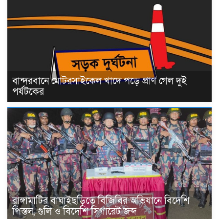
বান্দরবানে মোটরসাইকেল খাদে পড়ে প্রাণ গেল দুই
পর্যটকের
রাঙ্গামাটির বাঘাইছড়িতে বিজিবির অভিযানে বিদেশি
পিস্তল, গুলি ও বিদেশি সিগারেট জব্দ