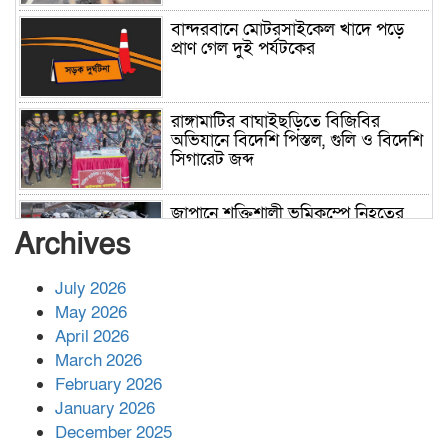
বান্দরবানে মোটরসাইকেল খাদে পড়ে
প্রাণ গেল দুই পর্যটকের
রাঙ্গামাটির বাঘাইছড়িতে বিজিবির
অভিযানে বিদেশি পিস্তল, গুলি ও বিদেশি
সিগারেট জব্দ
জাপানে শক্তিশালী ভূমিকম্পে নিহতের
সংখ্যা বেড়ে ৩৪
Archives
July 2026
রাশিয়ায় ক্যানসারের ভ্যাকসিন রোগীর
May 2026
শরীরে কার্যকরভাবে কাজ করছে, দাবি
April 2026
বিজ্ঞানীর
March 2026
February 2026
কাপ্তাই প্রেস ক্লাবের সভাপতি মাহফুজ,
January 2026
সম্পাদক রিপন মারমা নির্বাচিত
December 2025