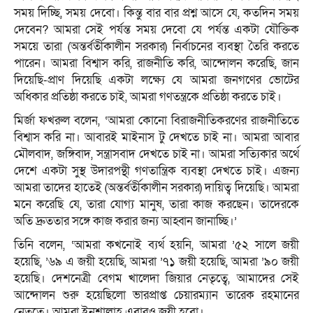
সময় দিচ্ছি, সময় দেবো। কিন্তু বার বার প্রশ্ন আসে যে, কতদিন সময়
দেবেন? আমরা সেই পর্যন্ত সময় দেবো যে পর্যন্ত একটা যৌক্তিক
সময়ে তারা (অন্তর্বর্তীকালীন সরকার) নির্বাচনের ব্যবস্থা তৈরি করতে
পারেন। আমরা বিশ্বাস করি, রাজনীতি করি, আন্দোলন করেছি, জান
দিয়েছি-প্রাণ দিয়েছি একটা লক্ষ্যে যে আমরা জনগণের ভোটের
অধিকার প্রতিষ্ঠা করতে চাই, আমরা গণতন্ত্রকে প্রতিষ্ঠা করতে চাই।
মির্জা ফখরুল বলেন, ‘আমরা কোনো বিরাজনীতিকরণের রাজনীতিতে
বিশ্বাস করি না। আবারই মাইনাস টু দেখতে চাই না। আমরা আবার
মৌলবাদ, জঙ্গিবাদ, সন্ত্রাসবাদ দেখতে চাই না। আমরা সত্যিকার অর্থে
দেশে একটা সুস্থ উদারপন্থী গণতান্ত্রিক ব্যবস্থা দেখতে চাই। এজন্য
আমরা তাদের হাতেই (অন্তর্বর্তীকালীন সরকার) দায়িত্ব দিয়েছি। আমরা
মনে করেছি যে, তারা যোগ্য মানুষ, তারা কাজ করছেন। তাদেরকে
অতি দ্রুততার সঙ্গে কাজ করার জন্য আহ্বান জানাচ্ছি।’
তিনি বলেন, ‘আমরা কখনোই ব্যর্থ হয়নি, আমরা ’৫২ সালে জয়ী
হয়েছি, ’৬৯ এ জয়ী হয়েছি, আমরা ’৭১ জয়ী হয়েছি, আমরা ’৯০ জয়ী
হয়েছি। দেশনেত্রী বেগম খালেদা জিয়ার নেতৃত্বে, আমাদের সেই
আন্দোলন শুরু হয়েছিলো ভারপ্রাপ্ত চেয়ারম্যান তারেক রহমানের
নেতৃত্বে। আমরা ইনশাল্লাহ এবারও জয়ী হবো।