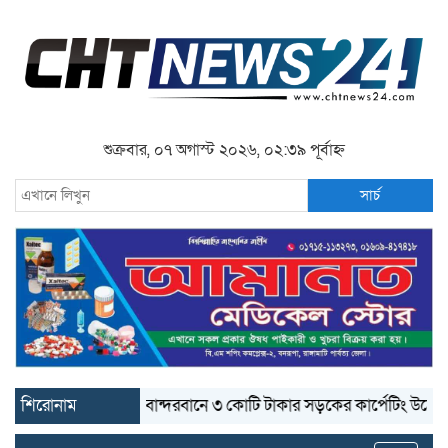
শুক্রবার, ০৭ অগাস্ট ২০২৬, ০২:৩৯ পূর্বাহ্ন
সার্চ
শিরোনাম
বান্দরবানে ৩ কোটি টাকার সড়কের কার্পেটিং উঠে যাচ্ছে
ব