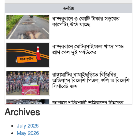
জনপ্রিয়
বান্দরবানে ৩ কোটি টাকার সড়কের
কার্পেটিং উঠে যাচ্ছে
বান্দরবানে মোটরসাইকেল খাদে পড়ে
প্রাণ গেল দুই পর্যটকের
রাঙ্গামাটির বাঘাইছড়িতে বিজিবির
অভিযানে বিদেশি পিস্তল, গুলি ও বিদেশি
সিগারেট জব্দ
জাপানে শক্তিশালী ভূমিকম্পে নিহতের
সংখ্যা বেড়ে ৩৪
Archives
July 2026
রাশিয়ায় ক্যানসারের ভ্যাকসিন রোগীর
May 2026
শরীরে কার্যকরভাবে কাজ করছে, দাবি