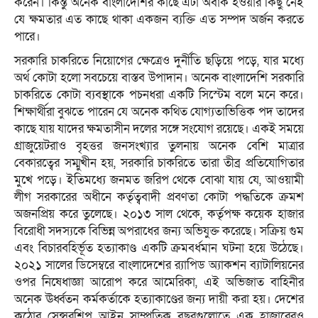
করেন। কিন্তু অনেক বাংলাদেশির কাছে এটা অবাক হওয়ার কিছু নেই
যে ক্ষমতার এত কাছে থাকা একজন ব্যক্তি এত সম্পদ অর্জন করতে
পারে।
সরকারি চাকরিতে নিয়োগের ক্ষেত্রেও দুর্নীতি ছড়িয়ে পড়ে, যার মধ্যে
অর্থ কোটা হলো সবচেয়ে বাস্তব উপাদান। অনেক বাংলাদেশি সরকারি
চাকরিতে কোটা ব্যবস্থাকে পচনধরা একটি সিস্টেম বলে মনে করে।
শিক্ষার্থীরা বুঝতে পারেন যে অনেক কথিত যোগ্যতাভিত্তিক পদ তাদের
কাছে যায় যাদের ক্ষমতাসীন দলের সঙ্গে সংযোগ রয়েছে। একই সময়ে
গ্রাজুয়েটরাও বৃহত্তর জনসংখ্যার তুলনায় অনেক বেশি মাত্রার
বেকারত্বের সম্মুখীন হয়, সরকারি চাকরিতে তারা তীব্র প্রতিযোগিতার
মুখে পড়ে। ইতিমধ্যে জনমত জরিপ থেকে বোঝা যায় যে, আওয়ামী
লীগ সরকারের অধীনে কর্তৃত্ববাদী প্রবণতা কোটা পদ্ধতিকে ক্রমশ
অজনপ্রিয় করে তুলেছে। ২০১৩ সাল থেকে, কর্তৃপক্ষ কয়েক হাজার
বিরোধী সদস্যকে বিভিন্ন অপরাধের জন্য অভিযুক্ত করেছে। সক্রিয় গুম
এবং বিচারবহির্ভূত হত্যাকাণ্ড একটি ক্রমবর্ধমান ঘটনা হয়ে উঠেছে।
২০২১ সালের ডিসেম্বরে বাংলাদেশের র‍্যাপিড অ্যাকশন ব্যাটালিয়নের
ওপর নিষেধাজ্ঞা আরোপ করে আমেরিকা, এই অভিজাত বাহিনীর
অনেক ঊর্ধ্বতন কর্মকর্তাকে হত্যাকাণ্ডের জন্য দায়ী করা হয়। দেশের
কঠোর সেন্সরশিপ আইন সাম্প্রতিক বছরগুলোতে এক হাজারেরও