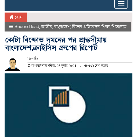
Toggle
naviga
হোম
Second lead
,
জাতীয়
,
বাংলাদেশ
,
বিশেষ প্রতিবেদন
,
শিক্ষা
,
শিরোনাম
কোটা বিক্ষোভ দমনের পর প্রান্তসীমায়
বাংলাদেশ,ক্রাইসিস গ্রুপের রিপোর্ট
রিপোর্টার
আপডেট সময় শনিবার, ২৭ জুলাই, ২০২৪
৩৩৬ দেখা হয়েছে