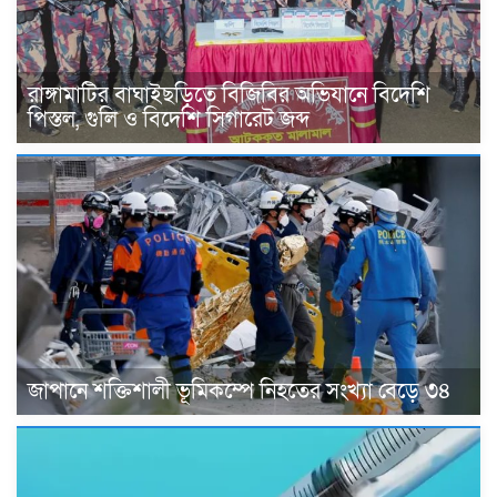
রাঙ্গামাটির বাঘাইছড়িতে বিজিবির অভিযানে বিদেশি
পিস্তল, গুলি ও বিদেশি সিগারেট জব্দ
জাপানে শক্তিশালী ভূমিকম্পে নিহতের সংখ্যা বেড়ে ৩৪