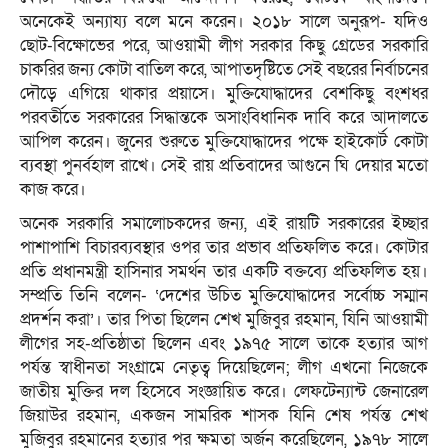
অনেকেই অন্যায্য বলে মনে করেন। ২০১৮ সালে অনুরূপ- যদিও
ছোট-বিক্ষোভের পরে, আওয়ামী লীগ সরকার কিছু গ্রেডের সরকারি
চাকরির জন্য কোটা বাতিল করে, আপাতদৃষ্টিতে সেই বছরের নির্বাচনের
দৌড়ে এগিয়ে থাকার প্রয়াসে। মুক্তিযোদ্ধাদের বেশকিছু বংশধর
পরবর্তীতে সরকারের সিদ্ধান্তকে অসাংবিধানিক দাবি করে আদালতে
আপিল করেন। জুনের শুরুতে মুক্তিযোদ্ধাদের পক্ষে হাইকোর্ট কোটা
ব্যবস্থা পুনর্বহাল রাখে। সেই রায় প্রতিবাদের আগুনে ঘি দেয়ার মতো
কাজ করে।
অনেক সরকারি সমালোচকদের জন্য, এই রায়টি সরকারের ইচ্ছার
পাশাপাশি বিচারব্যবস্থার ওপর তার প্রভাব প্রতিফলিত করে। কোটার
প্রতি প্রধানমন্ত্রী হাসিনার সমর্থন তার একটি বক্তব্যে প্রতিফলিত হয়।
সম্প্রতি তিনি বলেন- ‘দেশের উচিত মুক্তিযোদ্ধাদের সর্বোচ্চ সম্মান
প্রদর্শন করা’। তার পিতা ছিলেন শেখ মুজিবুর রহমান, যিনি আওয়ামী
লীগের সহ-প্রতিষ্ঠাতা ছিলেন এবং ১৯৭৫ সালে তাকে হত্যার আগ
পর্যন্ত স্বাধীনতা সংগ্রামে নেতৃত্ব দিয়েছিলেন; লীগ এখনো নিজেকে
জাতীয় মুক্তির দল হিসেবে সংজ্ঞায়িত করে। লেফটেন্যান্ট জেনারেল
জিয়াউর রহমান, একজন সামরিক শাসক যিনি শেষ পর্যন্ত শেখ
মুজিবুর রহমানের হত্যার পর ক্ষমতা অর্জন করেছিলেন, ১৯৭৮ সালে