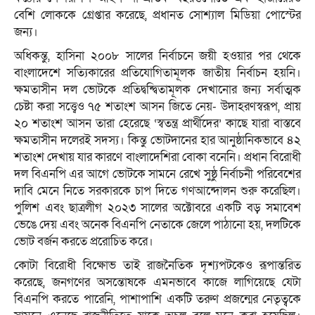
বেশি লোককে গ্রেপ্তার করেছে, প্রধানত সোশ্যাল মিডিয়া পোস্টের
জন্য।
অধিকন্তু, হাসিনা ২০০৮ সালের নির্বাচনে জয়ী হওয়ার পর থেকে
বাংলাদেশে সত্যিকারের প্রতিযোগিতামূলক জাতীয় নির্বাচন হয়নি।
ক্ষমতাসীন দল ভোটকে প্রতিদ্বন্দ্বিতামূলক দেখানোর জন্য সর্বাত্মক
চেষ্টা করা সত্ত্বেও ৭৫ শতাংশ আসন জিতে নেয়- উদাহরণস্বরূপ, প্রায়
২০ শতাংশ আসন তারা হেরেছে ‘স্বতন্ত্র প্রার্থীদের’ কাছে যারা বাস্তবে
ক্ষমতাসীন দলেরই সদস্য। কিন্তু ভোটদানের হার আনুষ্ঠানিকভাবে ৪২
শতাংশ দেখায় যার কারণে বাংলাদেশিরা বোকা বনেনি। প্রধান বিরোধী
দল বিএনপি এর আগে ভোটকে সামনে রেখে সুষ্ঠু নির্বাচনী পরিবেশের
দাবি মেনে নিতে সরকারকে চাপ দিতে গণআন্দোলন শুরু করেছিল।
পুলিশ এবং ছাত্রলীগ ২০২৩ সালের অক্টোবরে একটি বড় সমাবেশ
ভেঙে দেয় এবং অনেক বিএনপি নেতাকে জেলে পাঠানো হয়, দলটিকে
ভোট বর্জন করতে প্ররোচিত করে।
কোটা বিরোধী বিক্ষোভ তাই রাজনৈতিক দৃশ্যপটকেও রূপান্তরিত
করেছে, জনগণের অসন্তোষকে এমনভাবে কাজে লাগিয়েছে যেটা
বিএনপি করতে পারেনি, পাশাপাশি একটি তরুণ প্রজন্মের নেতৃত্বকে