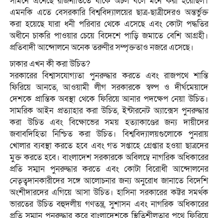
সামনে এনেছে রাজনীতিতে যাকে অচল বলে মনে করা হয়েছিল।
এমনকি এতে বেসরকারি বিশ্ববিদ্যালয়ের ছাত্র-ছাত্রীদেরও অন্তর্ভুক্ত
করা হয়েছে যারা ধনী পরিবার থেকে এসেছে এবং কোটা পদ্ধতির
অধীনে চাকরি পাওয়ার চেয়ে বিদেশে পাড়ি জমাতে বেশি আগ্রহী।
প্রতিবাদী আন্দোলনে অনেক তরুণীর সম্পৃক্ততাও নজরে এসেছে।
ঢাকার এখন কী করা উচিত?
সরকারের বিশ্বাসযোগ্যতা পুনরুদ্ধার করতে এবং রাজপথে শান্তি
ফিরিয়ে আনতে, আওয়ামী লীগ সরকারকে স্বল্প ও দীর্ঘমেয়াদে
দেশকে প্রান্তিক অবস্থা থেকে ফিরিয়ে আনার পদক্ষেপ নেয়া উচিত।
সামরিক আইন প্রত্যাহার করা উচিত, ইন্টারনেট অ্যাক্সেস পুনরুদ্ধার
করা উচিত এবং বিক্ষোভের সময় হত্যাকাণ্ডের জন্য দায়ীদের
জবাবদিহিতা নিশ্চিত করা উচিত। বিশ্ববিদ্যালয়গুলোকে পুনরায়
খোলার ব্যবস্থা করতে হবে এবং গত সপ্তাহে গ্রেপ্তার হওয়া ছাত্রদের
মুক্ত করতে হবে। বাংলাদেশ সরকারকে অবিলম্বে নাগরিক অধিকারের
প্রতি সম্মান পুনরুদ্ধার করতে এবং কোটা বিরোধী আন্দোলনের
নেতৃত্বদানকারীদের সঙ্গে আলোচনার জন্য অনুরোধ জানাতে বিদেশি
অংশীদারদের এগিয়ে আসা উচিত। হাসিনা সরকারের কট্টর সমর্থক
ভারতের উচিত বহুদলীয় গণতন্ত্র, সুশাসন এবং নাগরিক অধিকারের
প্রতি সম্মান পুনরুদ্ধার করে বাংলাদেশকে স্থিতিশীলতার পথে ফিরিয়ে