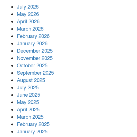
July 2026
রাশিয়ায় ক্যানসারের ভ্যাকসিন রোগীর
May 2026
শরীরে কার্যকরভাবে কাজ করছে, দাবি
April 2026
বিজ্ঞানীর
March 2026
February 2026
কাপ্তাই প্রেস ক্লাবের সভাপতি মাহফুজ,
January 2026
সম্পাদক রিপন মারমা নির্বাচিত
December 2025
November 2025
October 2025
মালয়েশিয়ার প্রধানমন্ত্রীকে চিঠি দেয়ার
September 2025
পর ফোন তারেক রহমানের,গ্যাস সঙ্কট
মোকাবিলায় সহায়তার আশ্বাস
August 2025
July 2025
June 2025
২২১ কোটি টাকা বেড়েছে রেলের আয়,
কীভাবে?
May 2025
April 2025
March 2025
এক বিলিয়ন ডলার বিনিয়োগ হবে
February 2025
আনোয়ারায়
January 2025