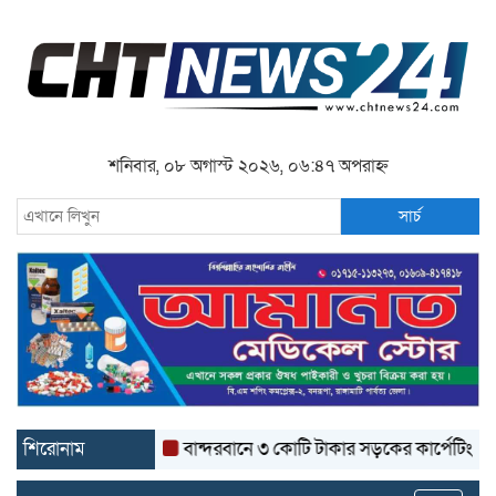
শনিবার, ০৮ অগাস্ট ২০২৬, ০৬:৪৭ অপরাহ্ন
সার্চ
শিরোনাম
বান্দরবানে ৩ কোটি টাকার সড়কের কার্পেটিং উঠে যাচ্