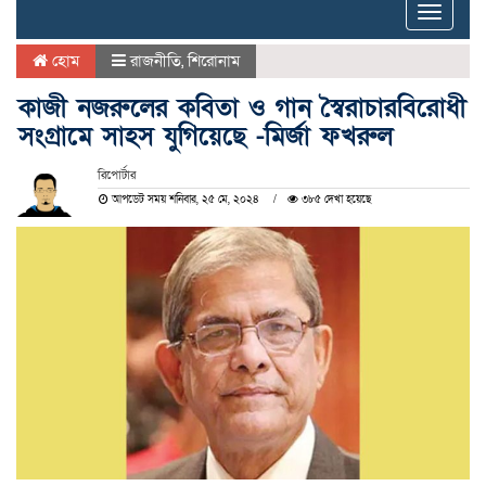
Toggle
naviga
হোম
রাজনীতি
,
শিরোনাম
কাজী নজরুলের কবিতা ও গান স্বৈরাচারবিরোধী
সংগ্রামে সাহস যুগিয়েছে -মির্জা ফখরুল
রিপোর্টার
আপডেট সময় শনিবার, ২৫ মে, ২০২৪
৩৮৫ দেখা হয়েছে