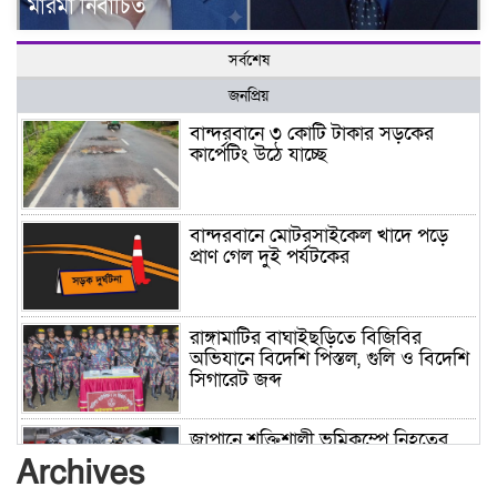
মারমা নির্বাচিত
সর্বশেষ
জনপ্রিয়
বান্দরবানে ৩ কোটি টাকার সড়কের
কার্পেটিং উঠে যাচ্ছে
বান্দরবানে মোটরসাইকেল খাদে পড়ে
প্রাণ গেল দুই পর্যটকের
রাঙ্গামাটির বাঘাইছড়িতে বিজিবির
অভিযানে বিদেশি পিস্তল, গুলি ও বিদেশি
সিগারেট জব্দ
জাপানে শক্তিশালী ভূমিকম্পে নিহতের
সংখ্যা বেড়ে ৩৪
Archives