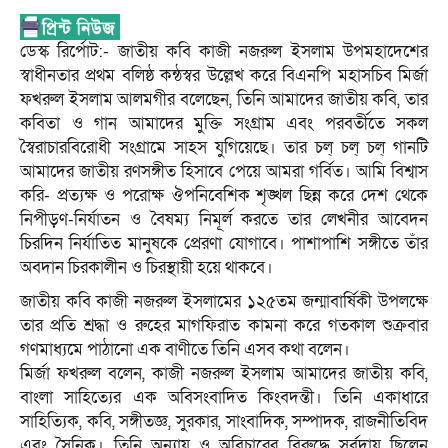
ডেস্ক রির্পোট:- জাতীয় কবি কাজী নজরুল ইসলাম উপমহাদেশের
স্বাধীনতার প্রথম বলিষ্ঠ কন্ঠস্বর উল্লেখ করে বিএনপি মহাসচিব মির্জা
ফখরুল ইসলাম আলমগীর বলেছেন, তিনি আমাদের জাতীয় কবি, তার
কবিতা ও গান আমাদের মুক্তি সংগ্রাম এবং পরবর্তীতে সকল
স্বৈরাচারবিরোধী সংগ্রামে সাহস যুগিয়েছে। তার চল্ চল্ চল্ গানটি
আমাদের জাতীয় রণসঙ্গীত হিসাবে পেয়ে আমরা গর্বিত। আমি বিশ্বাস
করি- প্রত্যক্ষ ও পরোক্ষ ঔপনিবেশিক শৃঙ্খল ছিন্ন করে দেশ থেকে
নিপীড়ণ-নির্যাতন ও বৈষম্য নিমূর্ল করতে তার লেখনীর আবেদন
চিরদিন নির্যাতিত মানুষকে প্রেরণা যোগাবে। পাশাপাশি সঙ্গীতে তাঁর
অবদান চিরকালীন ও চিরস্থায়ী হয়ে থাকবে।
জাতীয় কবি কাজী নজরুল ইসলামের ১২৫তম জন্মাবার্ষিকী উপলক্ষে
তার প্রতি শ্রদ্ধা ও রুহের মাগফিরাত কামনা করে গতকাল শুক্রবার
গণমাধ্যমে পাঠানো এক বাণীতে তিনি এসব কথা বলেন।
মির্জা ফখরুল বলেন, কাজী নজরুল ইসলাম আমাদের জাতীয় কবি,
বাংলা সাহিত্যের এক অবিসংবাদিত কিংবদন্তী। তিনি একাধারে
সাহিত্যিক, কবি, সঙ্গীতজ্ঞ, সুরকার, সাংবাদিক, সম্পাদক, রাজনীতিবিদ
এবং সৈনিক। তিনি অন্যায় ও অবিচারের বিরুদ্ধে সর্বদায় ছিলেন