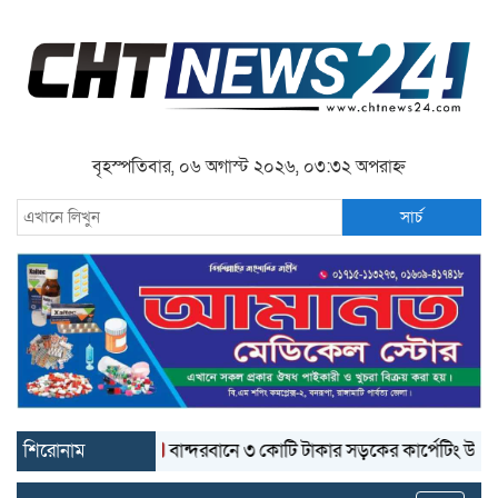
বৃহস্পতিবার, ০৬ অগাস্ট ২০২৬, ০৩:৩২ অপরাহ্ন
সার্চ
শিরোনাম
বান্দরবানে ৩ কোটি টাকার সড়কের কার্পেটিং উঠে যাচ্ছে