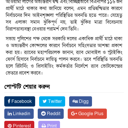
আওয়ামী লীগের অভ্যন্তরীণ দ্বন্দ্ব এবং বিচ্ছিন্নভাবে বিএনপির ১১৬ জন
প্রার্থী মাঠে থাকার কথা জানিয়ে বলেন, এমন প্রতিদ্বন্দ্বিতার কারণে
নির্বাচনের দিন আইনশৃঙ্খলা পরিস্থিতির অবনতি হতে পারে। যেহেতু
সব এলাকা সমান ঝুঁকিপূর্ণ নয়, তাই ঝুঁকির মাত্রা বিবেচনায়
নিরাপত্তাব্যবস্থা নেওয়ার পরামর্শ দেন তিনি।
সভায় পুলিশের পক্ষ থেকে সরকারি দলের একাধিক প্রার্থী মাঠে থাকা
ও অভ্যন্তরীণ কোন্দলের কারণে নির্বাচনে সহিংসতার আশঙ্কা প্রকাশ
করা হয়। র‌্যাবের মহাপরিচালক জানান, র‌্যাব মোবাইল ও স্ট্রাইকিং
ফোর্স হিসাবে নির্বাচনে দায়িত্ব পালন করবে। তবে পরিস্থিতি অবনতি
হলে রিটার্নিং ও প্রিসাইডিং কর্মকর্তার নির্দেশে র‌্যাব ভোটকেন্দ্রের
ভেতরে প্রবেশ করবে।
পোস্টটি শেয়ার করুন
Facebook
Twitter
Digg
Linkedin
Reddit
Google Plus
Pinterest
Print