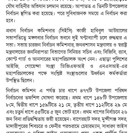
যৌথ বাহিনীর অভিযান চলমান রয়েছে। আপাতত এ তিনটি উপজেলার
নির্বাচন স্থগিত করা হয়েছে। পরে সুবিধাজনক সময়ে এ নির্বাচন করা
হবে।
প্রধান নির্বাচন কমিশনার (সিইসি) কাজী হাবিবুল আউয়ালের
সভাপতিত্বে মঙ্গলবার নির্বাচন ভবনে দুই ঘণ্টাব্যাপী চলে রুদ্ধদ্বার এ
সভা। সভায় চারজন নির্বাচন কমিশনার, জনপ্রশাসন মন্ত্রণালয় ও স্বরাষ্ট্র
মন্ত্রণালয়ের জননিরাপত্তা বিভাগের সিনিয়র সচিব এবং বিজিবি, র‌্যাব,
কোস্ট গার্ড ও আনসারের মহাপরিচালক অংশ নেন। এছাড়া পুলিশের
আইজি, গোয়েন্দা সংস্থা ডিজিএফআই ও এনএসআই-এর
মহাপরিচালকের পক্ষে সংশ্লিষ্ট সংস্থাগুলোর ঊর্ধ্বতন কর্মকর্তারা
উপস্থিত ছিলেন।
নির্বাচন কমিশন এ পর্যন্ত চার ধাপে ৪৭৭টি উপজেলা পরিষদ
নির্বাচনের তফশিল ঘোষণা করেছে। প্রথম ধাপে ১৪৮টি উপজেলায়
৮মে, দ্বিতীয় ধাপে ১৫৯টিতে ২১ মে, তৃতীয় ধাপে ১১২টিতে ২৯ মে
এবং চতুর্থ ধাপে ৫৫টিতে ৫ জুন ভোট হবে। প্রথম ধাপের নির্বাচনে ২৬
জন বিনা প্রতিদ্বন্দ্বিতায় জয়ী হয়েছেন। বাগেরহাট সদর, মুন্সীগঞ্জ সদর,
মাদারীপুরের শিবচরে ও ফেনীর পরশুরামে চেয়ারম্যান, সাধারণ ভাইস