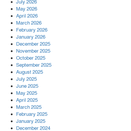
July 2026
রাশিয়ায় ক্যানসারের ভ্যাকসিন রোগীর
May 2026
শরীরে কার্যকরভাবে কাজ করছে, দাবি
April 2026
বিজ্ঞানীর
March 2026
February 2026
কাপ্তাই প্রেস ক্লাবের সভাপতি মাহফুজ,
January 2026
সম্পাদক রিপন মারমা নির্বাচিত
December 2025
November 2025
October 2025
মালয়েশিয়ার প্রধানমন্ত্রীকে চিঠি দেয়ার
September 2025
পর ফোন তারেক রহমানের,গ্যাস সঙ্কট
মোকাবিলায় সহায়তার আশ্বাস
August 2025
July 2025
June 2025
২২১ কোটি টাকা বেড়েছে রেলের আয়,
কীভাবে?
May 2025
April 2025
March 2025
এক বিলিয়ন ডলার বিনিয়োগ হবে
February 2025
আনোয়ারায়
January 2025
December 2024