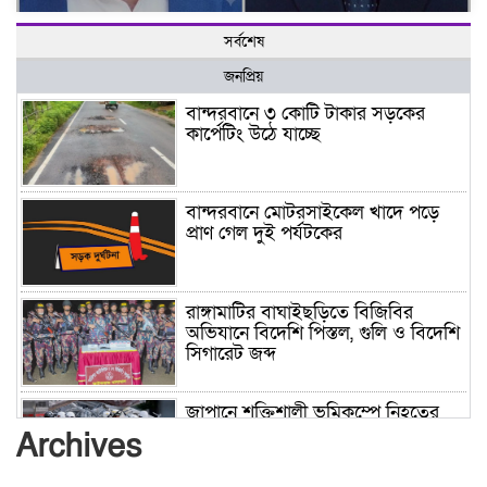
সর্বশেষ
জনপ্রিয়
বান্দরবানে ৩ কোটি টাকার সড়কের
কার্পেটিং উঠে যাচ্ছে
বান্দরবানে মোটরসাইকেল খাদে পড়ে
প্রাণ গেল দুই পর্যটকের
রাঙ্গামাটির বাঘাইছড়িতে বিজিবির
অভিযানে বিদেশি পিস্তল, গুলি ও বিদেশি
সিগারেট জব্দ
জাপানে শক্তিশালী ভূমিকম্পে নিহতের
সংখ্যা বেড়ে ৩৪
Archives