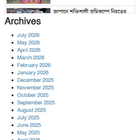
জাপানে শক্তিশালী ভূমিকম্পে নিহতের
সংখ্যা বেড়ে ৩৪
Archives
July 2026
রাশিয়ায় ক্যানসারের ভ্যাকসিন রোগীর
May 2026
শরীরে কার্যকরভাবে কাজ করছে, দাবি
April 2026
বিজ্ঞানীর
March 2026
February 2026
কাপ্তাই প্রেস ক্লাবের সভাপতি মাহফুজ,
January 2026
সম্পাদক রিপন মারমা নির্বাচিত
December 2025
November 2025
October 2025
মালয়েশিয়ার প্রধানমন্ত্রীকে চিঠি দেয়ার
September 2025
পর ফোন তারেক রহমানের,গ্যাস সঙ্কট
মোকাবিলায় সহায়তার আশ্বাস
August 2025
July 2025
June 2025
২২১ কোটি টাকা বেড়েছে রেলের আয়,
কীভাবে?
May 2025