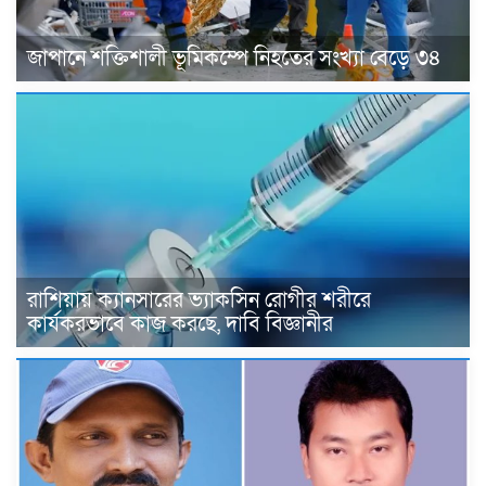
জাপানে শক্তিশালী ভূমিকম্পে নিহতের সংখ্যা বেড়ে ৩৪
রাশিয়ায় ক্যানসারের ভ্যাকসিন রোগীর শরীরে
কার্যকরভাবে কাজ করছে, দাবি বিজ্ঞানীর