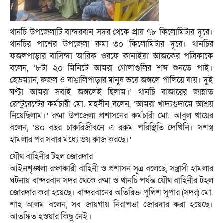
থানচি উপজেলাটি বান্দরবান সদর থেকে প্রায় ৭৮ কিলোমিটার দূরে।
থানচির পাশের উপজেলা রুমা ৩০ কিলোমিটার দূরে। থানচির
ফজলপাড়ার বাসিন্দা আরিফ ওরফে কানাইয়া আজকের পত্রিকাকে
বলেন, ‘৮টা ২০ মিনিটে আমরা গোলাগুলির শব্দ শুনতে পাই।
হেডম্যান, ফজল ও বাঙালিপাড়ার মানুষ ভয়ে জঙ্গলে পালিয়ে যায়। দুই
ঘণ্টা আমরা সবাই জঙ্গলেই ছিলাম।’ থানচি বাজারের জান্নাত
রেস্টুরেন্টের কর্মচারী মো. মহসীন বলেন, ‘আমরা খাদ্যগুদামে আশ্রয়
নিয়েছিলাম।’ রুমা উপজেলা প্রশাসনের কর্মচারী মো. আবুল খায়ের
বলেন, ‘৪০ বছর চাকরিজীবনে এ রকম পরিস্থিতি দেখিনি। সশস্ত্র
হামলার পর সবার মধ্যে ভয় কাজ করছে।’
যৌথ বাহিনীর টহল জোরদার
আইনশৃঙ্খলা রক্ষাকারী বাহিনী ও প্রশাসন সূত্র বলেছে, সন্ত্রাসী হামলার
ঘটনায় বান্দরবান সদর থেকে রুমা ও থানচি পর্যন্ত যৌথ বাহিনীর টহল
জোরদার করা হয়েছে। বান্দরবানের অতিরিক্ত পুলিশ সুপার (সদর) মো.
শাহ আলম বলেন, সব জায়গায় নিরাপত্তা জোরদার করা হয়েছে।
আতঙ্কিত হওয়ার কিছু নেই।