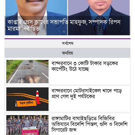
কাপ্তাই প্রেস ক্লাবের সভাপতি মাহফুজ, সম্পাদক রিপন
মারমা নির্বাচিত
সর্বশেষ
জনপ্রিয়
বান্দরবানে ৩ কোটি টাকার সড়কের
কার্পেটিং উঠে যাচ্ছে
বান্দরবানে মোটরসাইকেল খাদে পড়ে
প্রাণ গেল দুই পর্যটকের
রাঙ্গামাটির বাঘাইছড়িতে বিজিবির
অভিযানে বিদেশি পিস্তল, গুলি ও বিদেশি
সিগারেট জব্দ