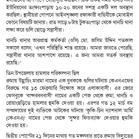
মসজিদের আশপাশে ঘোরাঘুরি করছিল। ঠিক একই সময় থানচি সদর
ইউনিয়নের তংক্ষ্যংপাড়ায় ১০-২০ জনের সশস্ত্র একটি দল অবস্থান
করছিল। স্থানীয়রা গোপনে আইনশৃঙ্খলা রক্ষাকারী বাহিনীকে মোবাইল
ফোনে বিষয়টি জানায়। রাত সাড়ে ৮টায় টুকতংপাড়া থেকে থানচি থানা
লক্ষ্য করে গুলি ছোড়ে সন্ত্রাসীরা।
থানচি থানার ভারপ্রাপ্ত কর্মকর্তা (ওসি) মো. জসিম উদ্দিন গতকাল
সকালে বলেন, ‘এখন পরিস্থিতি শান্ত রয়েছে। আমরা জানতে পেরেছি,
সন্ত্রাসীরা থানার আশপাশে রয়েছে। এ জন্য আমরা সতর্ক অবস্থায়
রয়েছি।’
তিন উপজেলায় হামলার পরিকল্পনা ছিল
রুমায় উহ্লাচিং মারমা নামের এক যুবককে গুলির ঘটনায় কেএনএফের
বিরুদ্ধে গত ১৩ ফেব্রুয়ারি বিক্ষোভ করে এলাকাবাসী। এর জেরে
ফেসবুকে ‘বান্দরবনবাসী’ নামের একটি পেজ থেকে রুমা, থানচি ও
রোয়াংছড়িতে হামলার হুমকি দেওয়া হয়। এরপর গত ১২ মার্চ বম
সম্প্রদায়ের দুই ব্যক্তিকে আটকের ঘটনায় ‘কুকি-চিন ন্যাশনাল আর্মি
(কেএনএ)’ নামের পেজ থেকে ‘সুন্দর ফিডব্যাক’ দেওয়ার হুমকি
দেওয়া হয়।
দ্বিতীয় পোস্টের ২১ দিনের মাথায় গত মঙ্গলবার রাতে রুমায় বিদ্যুতের