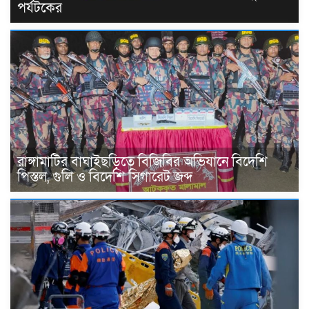
পর্যটকের
রাঙ্গামাটির বাঘাইছড়িতে বিজিবির অভিযানে বিদেশি
পিস্তল, গুলি ও বিদেশি সিগারেট জব্দ