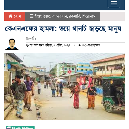
Toggle
naviga
হোম
first lead
,
বান্দরবান
,
রকমারি
,
শিরোনাম
কেএনএফের হামলা: ভয়ে থানচি ছাড়ছে মানুষ
রিপোর্টার
আপডেট সময় শনিবার, ৬ এপ্রিল, ২০২৪
৩৯১ দেখা হয়েছে